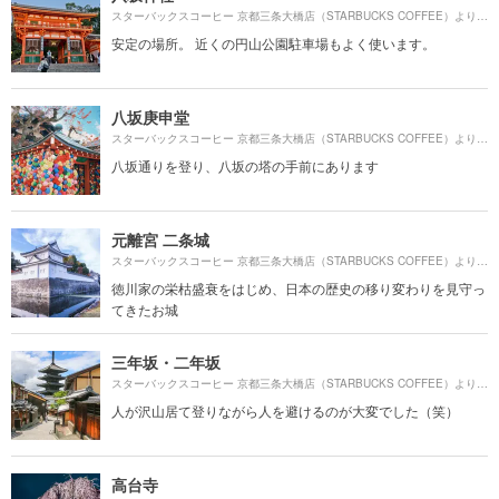
9
スターバックスコーヒー 京都三条大橋店（STARBUCKS COFFEE）より約
安定の場所。 近くの円山公園駐車場もよく使います。
八坂庚申堂
1
スターバックスコーヒー 京都三条大橋店（STARBUCKS COFFEE）より約
八坂通りを登り、八坂の塔の手前にあります
元離宮 二条城
1
スターバックスコーヒー 京都三条大橋店（STARBUCKS COFFEE）より約
徳川家の栄枯盛衰をはじめ、日本の歴史の移り変わりを見守っ
てきたお城
三年坂・二年坂
1
スターバックスコーヒー 京都三条大橋店（STARBUCKS COFFEE）より約
人が沢山居て登りながら人を避けるのが大変でした（笑）
高台寺