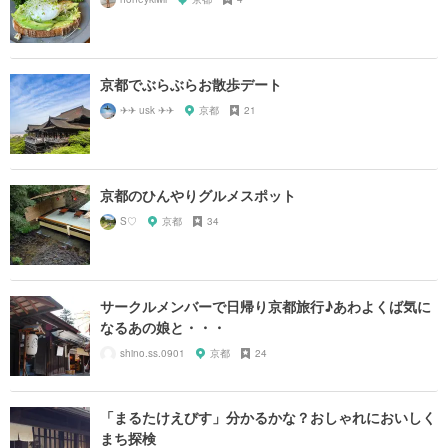
京都でぶらぶらお散歩デート
✈✈ usk ✈✈
京都
21
京都のひんやりグルメスポット
S♡
京都
34
サークルメンバーで日帰り京都旅行♪あわよくば気に
なるあの娘と・・・
shino.ss.0901
京都
24
「まるたけえびす」分かるかな？おしゃれにおいしく
まち探検