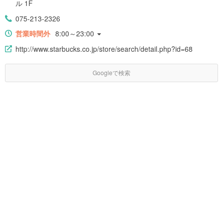
ル 1F
075-213-2326
営業時間外
8:00～23:00
http://www.starbucks.co.jp/store/search/detail.php?id=68
Googleで検索