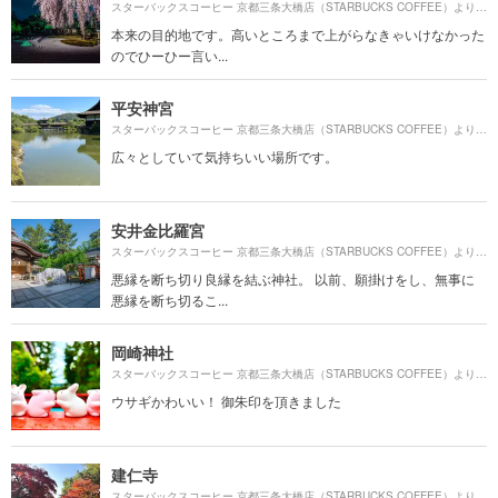
1
スターバックスコーヒー 京都三条大橋店（STARBUCKS COFFEE）より約
本来の目的地です。高いところまで上がらなきゃいけなかった
のでひーひー言い...
平安神宮
1
スターバックスコーヒー 京都三条大橋店（STARBUCKS COFFEE）より約
広々としていて気持ちいい場所です。
安井金比羅宮
1
スターバックスコーヒー 京都三条大橋店（STARBUCKS COFFEE）より約
悪縁を断ち切り良縁を結ぶ神社。 以前、願掛けをし、無事に
悪縁を断ち切るこ...
岡崎神社
1
スターバックスコーヒー 京都三条大橋店（STARBUCKS COFFEE）より約
ウサギかわいい！ 御朱印を頂きました
建仁寺
9
スターバックスコーヒー 京都三条大橋店（STARBUCKS COFFEE）より約