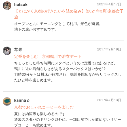
hatsuki
2021年4月17日
【とにかく京都の行きたいを詰め込み】(2021年3月)京都女子
旅
オープンと共にモーニングとして利用。景色が綺麗。
地下の席がおすすめです。
苹果
2017年9月19日
定番を楽しむ！京都鴨川で浴衣デート
ちょっとした待ち時間にスタバというのは定番ではあるけど、
鴨川に近い店舗らしさがあるスターバックスはいかが？
11時30分からは川床が解放され、鴨川を眺めながらリラックスし
たひと時を楽しめます。
kanna☆
2017年7月13日
京都でおしゃれコーヒーを楽しむ
夏には納涼床も楽しめるのです
通常のスタバのドリンク以外に、一部店舗でしか飲めないリザー
ブコーヒーも飲めます。