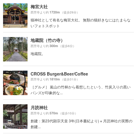
梅宮大社
1720m
西芳寺より約
（徒歩29分）
猫神社として有名な梅宮大社。 無類の猫好きなにはたまらな
いフォトスポット
地蔵院（竹の寺）
300m
西芳寺より約
（徒歩6分）
地蔵院。
CROSS Burger&Beer/Coffee
1810m
西芳寺より約
（徒歩31分）
［グルメ］ 嵐山の竹林から着想したという、竹炭入りの黒い
バンズが印象的な...
月読神社
570m
西芳寺より約
（徒歩10分）
創建：第23代顕宗天皇 3年(日本書紀より) ※ 月読神社の実際の
創建...