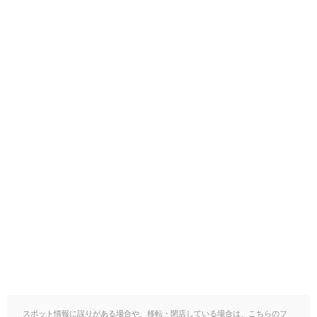
スポット情報に誤りがある場合や、移転・閉店している場合は、こちらのフ