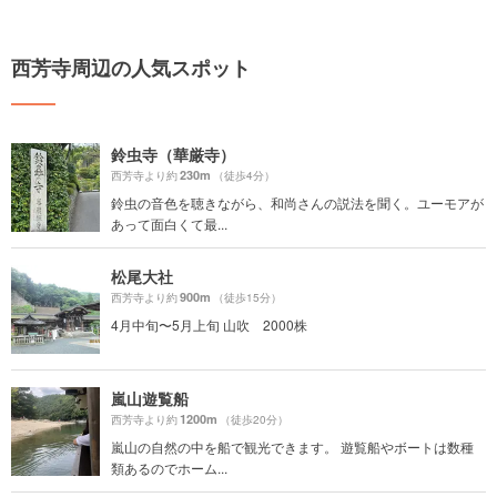
西芳寺周辺の人気スポット
鈴虫寺（華厳寺）
230m
西芳寺より約
（徒歩4分）
鈴虫の音色を聴きながら、和尚さんの説法を聞く。ユーモアが
あって面白くて最...
松尾大社
900m
西芳寺より約
（徒歩15分）
4月中旬〜5月上旬 山吹 2000株
嵐山遊覧船
1200m
西芳寺より約
（徒歩20分）
嵐山の自然の中を船で観光できます。 遊覧船やボートは数種
類あるのでホーム...