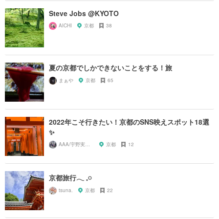
Steve Jobs @KYOTO
AICHI
京都
38
夏の京都でしかできないことをする！旅
まぁや
京都
65
2022年こそ行きたい！京都のSNS映えスポット18選
✨
AAA/宇野実彩子推し
京都
12
京都旅行‎𓂃 𓈒𓏸
tsuna.
京都
22