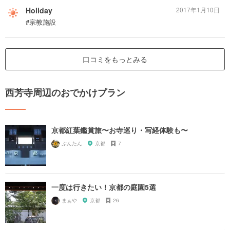
Holiday
2017年1月10日
#宗教施設
口コミをもっとみる
西芳寺周辺のおでかけプラン
京都紅葉鑑賞旅〜お寺巡り・写経体験も〜
ぶんたん
京都
7
一度は行きたい！京都の庭園5選
まぁや
京都
26