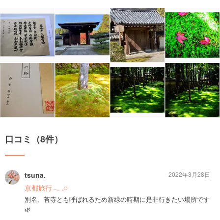
口コミ（8件）
tsuna.
2022年3月28日
京都旅行‎𓂃 𓈒𓏸
別名、苔寺とも呼ばれるため新緑の時期に是非行きたい場所です
🌿