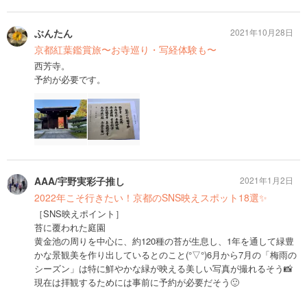
ぶんたん
2021年10月28日
京都紅葉鑑賞旅〜お寺巡り・写経体験も〜
西芳寺。
予約が必要です。
AAA/宇野実彩子推し
2021年1月2日
2022年こそ行きたい！京都のSNS映えスポット18選✨
［SNS映えポイント］
苔に覆われた庭園
黄金池の周りを中心に、約120種の苔が生息し、1年を通して緑豊
かな景観美を作り出しているとのこと(°▽°)6月から7月の「梅雨の
シーズン」は特に鮮やかな緑が映える美しい写真が撮れるそう📸
現在は拝観するためには事前に予約が必要だそう🙂