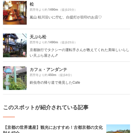
松
1490m
西芳寺より約
（徒歩25分）
嵐山 桂川沿いに佇む、白提灯が目印のお店♡
天ぷら松
1490m
西芳寺より約
（徒歩25分）
京都旅行でタクシーの運転手さんが教えてくれた美味しいらし
い天ぷら屋さん🍤
カフェ・アンダンテ
450m
西芳寺より約
（徒歩8分）
鈴虫寺の帰り道で発見したCafe
このスポットが紹介されている記事
【京都の世界遺産】観光におすすめ！古都京都の文化
財を紹介