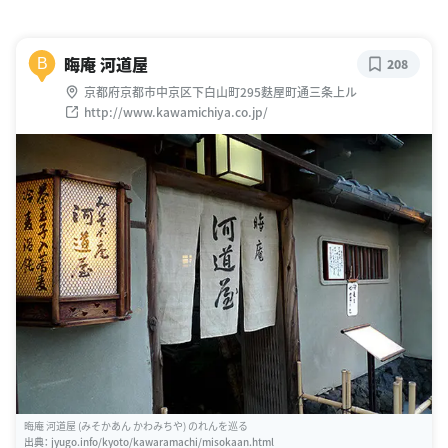
晦庵 河道屋
B
208
京都府京都市中京区下白山町295麩屋町通三条上ル
http://www.kawamichiya.co.jp/
晦庵 河道屋 (みそかあん かわみちや) のれんを巡る
出典：
jyugo.info/kyoto/kawaramachi/misokaan.html