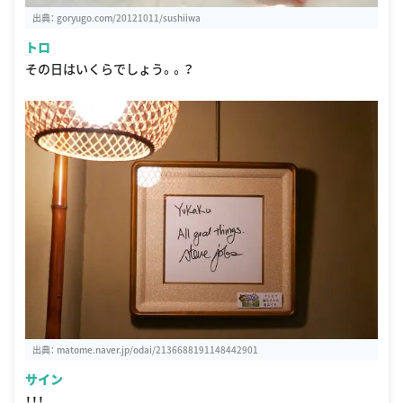
出典：
goryugo.com/20121011/sushiiwa
トロ
その日はいくらでしょう。。？
出典：
matome.naver.jp/odai/2136688191148442901
サイン
！！！