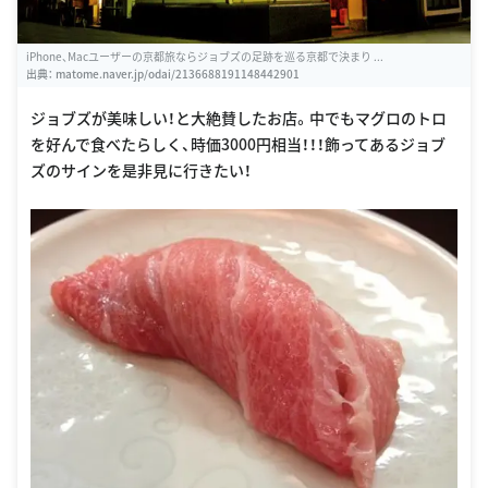
iPhone、Macユーザーの京都旅ならジョブズの足跡を巡る京都で決まり ...
出典：
matome.naver.jp/odai/2136688191148442901
ジョブズが美味しい！と大絶賛したお店。中でもマグロのトロ
を好んで食べたらしく、時価3000円相当！！！飾ってあるジョブ
ズのサインを是非見に行きたい！