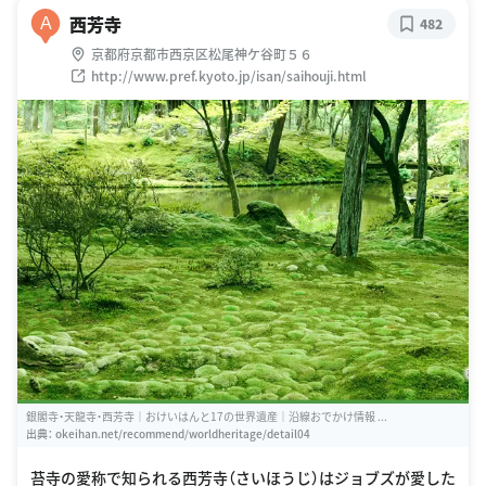
西芳寺
A
482
京都府京都市西京区松尾神ケ谷町５６
http://www.pref.kyoto.jp/isan/saihouji.html
銀閣寺・天龍寺・西芳寺｜おけいはんと17の世界遺産｜沿線おでかけ情報 ...
出典：
okeihan.net/recommend/worldheritage/detail04
苔寺の愛称で知られる西芳寺（さいほうじ）はジョブズが愛した