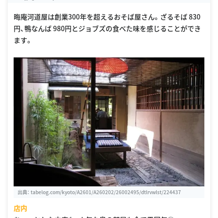
晦庵河道屋は創業300年を超えるおそば屋さん。ざるそば 830
円、鴨なんば 980円とジョブズの食べた味を感じることができ
ます。
出典：
tabelog.com/kyoto/A2601/A260202/26002495/dtlrvwlst/224437
店内