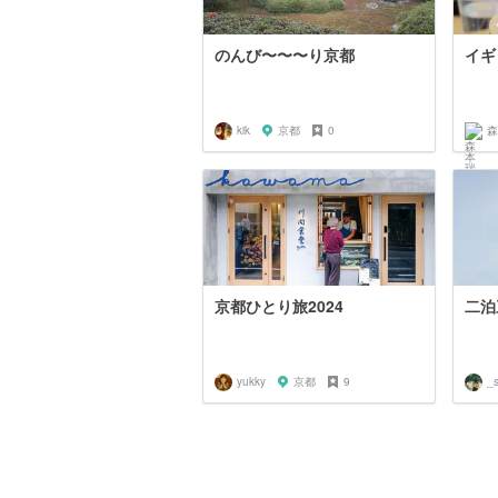
のんび〜〜〜り京都
イギ
kik
京都
0
森
京都ひとり旅2024
二泊
yukky
京都
9
_s