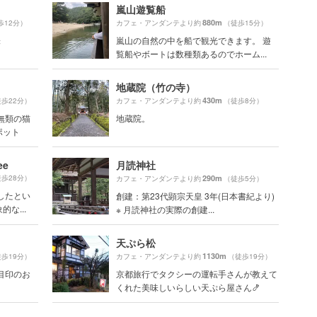
嵐山遊覧船
880m
歩12分）
カフェ・アンダンテより約
（徒歩15分）
株
嵐山の自然の中を船で観光できます。 遊
覧船やボートは数種類あるのでホーム...
地蔵院（竹の寺）
430m
歩22分）
カフェ・アンダンテより約
（徒歩8分）
無類の猫
地蔵院。
ポット
ee
月読神社
歩28分）
290m
カフェ・アンダンテより約
（徒歩5分）
したとい
創建：第23代顕宗天皇 3年(日本書紀より)
な...
※ 月読神社の実際の創建...
天ぷら松
1130m
歩19分）
カフェ・アンダンテより約
（徒歩19分）
目印のお
京都旅行でタクシーの運転手さんが教えて
くれた美味しいらしい天ぷら屋さん🍤