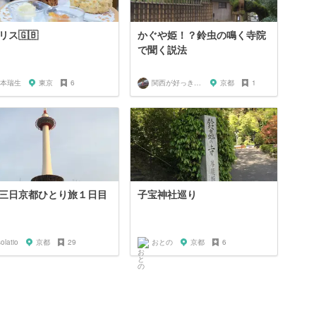
リス🇬🇧
かぐや姫！？鈴虫の鳴く寺院
で聞く説法
本瑞生
東京
6
関西が好っきゃねん
京都
1
三日京都ひとり旅１日目
子宝神社巡り
olatio
京都
29
おとの
京都
6