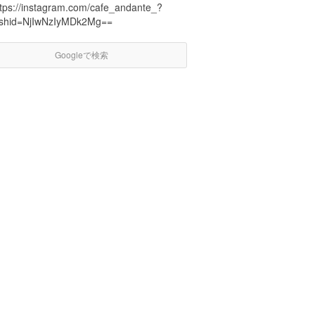
ttps://instagram.com/cafe_andante_?
gshid=NjIwNzIyMDk2Mg==
Googleで検索