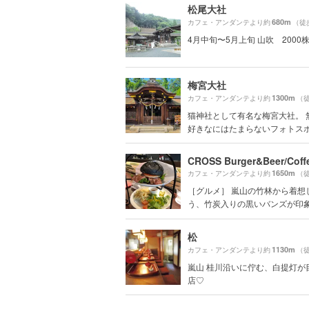
松尾大社
680m
カフェ・アンダンテより約
（徒
4月中旬〜5月上旬 山吹 2000
梅宮大社
1300m
カフェ・アンダンテより約
（徒
猫神社として有名な梅宮大社。 
好きなにはたまらないフォトス
CROSS Burger&Beer/Coff
1650m
カフェ・アンダンテより約
（徒
［グルメ］ 嵐山の竹林から着想
う、竹炭入りの黒いバンズが印象的
松
1130m
カフェ・アンダンテより約
（徒
嵐山 桂川沿いに佇む、白提灯が
店♡