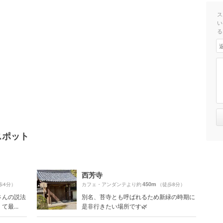
ス
い
る
スポット
西芳寺
450m
歩4分）
カフェ・アンダンテより約
（徒歩8分）
さんの説法
別名、苔寺とも呼ばれるため新緑の時期に
最...
是非行きたい場所です🌿