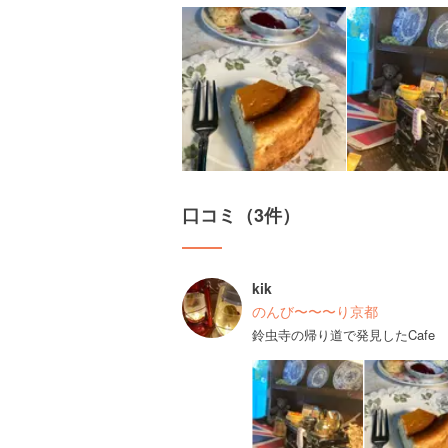
口コミ（3件）
kik
のんび〜〜〜り京都
鈴虫寺の帰り道で発見したCafe