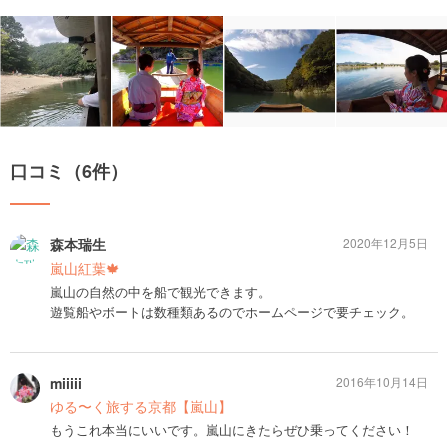
口コミ（6件）
森本瑞生
2020年12月5日
嵐山紅葉🍁
嵐山の自然の中を船で観光できます。
遊覧船やボートは数種類あるのでホームページで要チェック。
miiiii
2016年10月14日
ゆる〜く旅する京都【嵐山】
もうこれ本当にいいです。嵐山にきたらぜひ乗ってください！