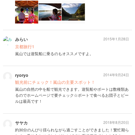
みらい
2015年1月28日
京都旅行1
嵐山では遊覧船に乗るのもオススメですよ。
ryoryo
2014年9月24日
観光前にチェック！嵐山の主要スポット！
嵐山の自然の中を船で観光できます。遊覧船やボートは数種類あ
るのでホームページで要チェック☆ボートで食べるお団子とビー
ルは最高です！
サヤカ
2018年8月20日
約30分のんびり揺られながら過ごすことができました！繁忙期ら