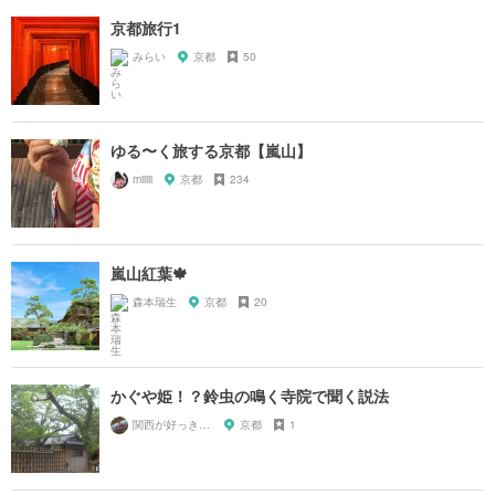
京都旅行1
みらい
京都
50
ゆる〜く旅する京都【嵐山】
miiiii
京都
234
嵐山紅葉🍁
森本瑞生
京都
20
かぐや姫！？鈴虫の鳴く寺院で聞く説法
関西が好っきゃねん
京都
1