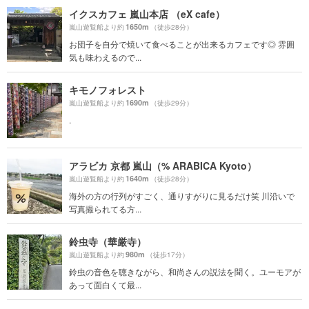
イクスカフェ 嵐山本店 （eX cafe）
1650m
嵐山遊覧船より約
（徒歩28分）
お団子を自分で焼いて食べることが出来るカフェです◎ 雰囲
気も味わえるので...
キモノフォレスト
1690m
嵐山遊覧船より約
（徒歩29分）
.
アラビカ 京都 嵐山（% ARABICA Kyoto）
1640m
嵐山遊覧船より約
（徒歩28分）
海外の方の行列がすごく、通りすがりに見るだけ笑 川沿いで
写真撮られてる方...
鈴虫寺（華厳寺）
980m
嵐山遊覧船より約
（徒歩17分）
鈴虫の音色を聴きながら、和尚さんの説法を聞く。ユーモアが
あって面白くて最...