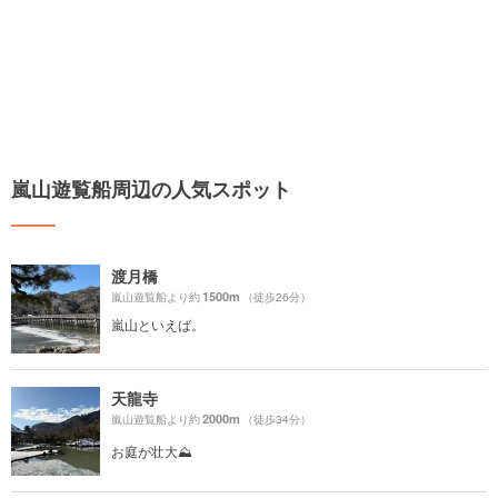
嵐山遊覧船周辺の人気スポット
渡月橋
1500m
嵐山遊覧船より約
（徒歩26分）
嵐山といえば。
天龍寺
2000m
嵐山遊覧船より約
（徒歩34分）
お庭が壮大⛰️