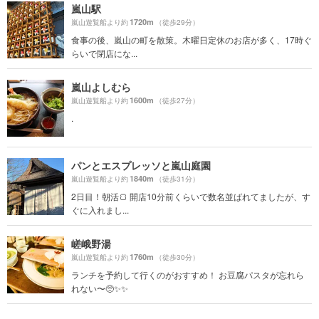
嵐山駅
1720m
嵐山遊覧船より約
（徒歩29分）
食事の後、嵐山の町を散策。木曜日定休のお店が多く、17時ぐ
らいで閉店にな...
嵐山よしむら
1600m
嵐山遊覧船より約
（徒歩27分）
.
パンとエスプレッソと嵐山庭園
1840m
嵐山遊覧船より約
（徒歩31分）
2日目！朝活🍞 開店10分前くらいで数名並ばれてましたが、す
ぐに入れまし...
嵯峨野湯
1760m
嵐山遊覧船より約
（徒歩30分）
ランチを予約して行くのがおすすめ！ お豆腐パスタが忘れら
れない〜🥺✨✨