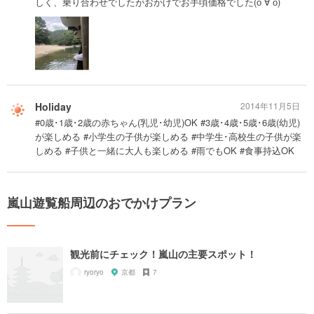
しく、乗り合わせでしたがおかげでお手頃価格でした(о´∀`о)
Holiday
2014年11月5日
#0歳･1歳･2歳の赤ちゃん(乳児･幼児)OK #3歳･4歳･5歳･6歳(幼児)
が楽しめる #小学生の子供が楽しめる #中学生･高校生の子供が楽
しめる #子供と一緒に大人も楽しめる #雨でもOK #食事持込OK
嵐山遊覧船周辺のおでかけプラン
観光前にチェック！嵐山の主要スポット！
ryoryo
京都
7