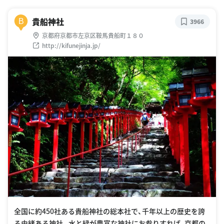
貴船神社
B
3966
京都府京都市左京区鞍馬貴船町１８０
http://kifunejinja.jp/
全国に約450社ある貴船神社の総本社で、千年以上の歴史を誇
る由緒ある神社。水と緑が豊富な神社にお参りすれば、京都の