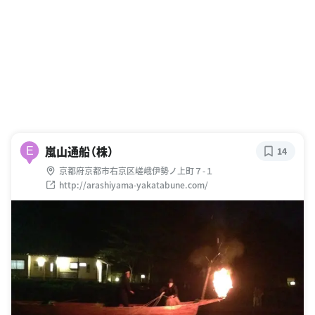
嵐山通船（株）
E
14
京都府京都市右京区嵯峨伊勢ノ上町７-１
http://arashiyama-yakatabune.com/