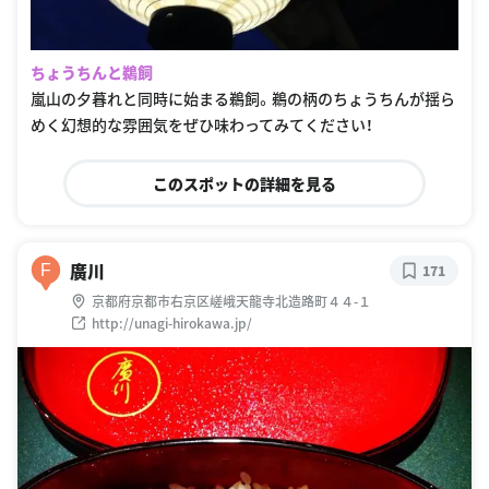
ちょうちんと鵜飼
嵐山の夕暮れと同時に始まる鵜飼。鵜の柄のちょうちんが揺ら
めく幻想的な雰囲気をぜひ味わってみてください！
このスポットの詳細を見る
廣川
F
171
京都府京都市右京区嵯峨天龍寺北造路町４４-１
http://unagi-hirokawa.jp/