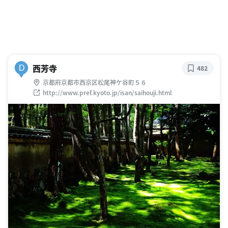
西芳寺
D
482
京都府京都市西京区松尾神ケ谷町５６
http://www.pref.kyoto.jp/isan/saihouji.html