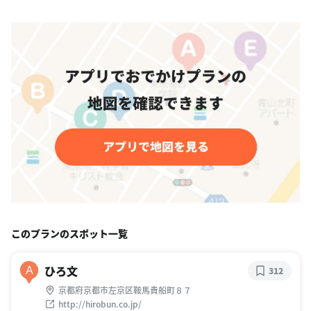
このプランのスポット一覧
ひろ文
A
312
京都府京都市左京区鞍馬貴船町８７
http://hirobun.co.jp/