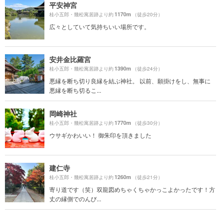
平安神宮
1170m
桂小五郎・幾松寓居跡より約
（徒歩20分）
広々としていて気持ちいい場所です。
安井金比羅宮
1390m
桂小五郎・幾松寓居跡より約
（徒歩24分）
悪縁を断ち切り良縁を結ぶ神社。 以前、願掛けをし、無事に
悪縁を断ち切るこ...
岡崎神社
1770m
桂小五郎・幾松寓居跡より約
（徒歩30分）
ウサギかわいい！ 御朱印を頂きました
建仁寺
1260m
桂小五郎・幾松寓居跡より約
（徒歩21分）
寄り道です（笑）双龍図めちゃくちゃかっこよかったです！方
丈の縁側でのんび...