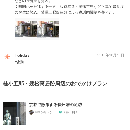
などの諸施策を発表。
文明開化を推進する一方、版籍奉還・廃藩置県など封建的諸制度
の解体に努め、薩長土肥四巨頭による参議内閣制を整えた。
Holiday
2019年12月10日
#史跡
桂小五郎・幾松寓居跡周辺のおでかけプラン
京都で散策する長州藩の足跡
関西が好っきゃねん
京都
2