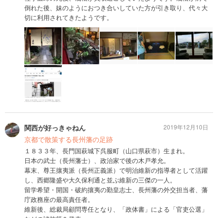
倒れた後、妹のようにおつき合いしていた方が引き取り、代々大
切に利用されてきたようです。
関西が好っきゃねん
2019年12月10日
京都で散策する長州藩の足跡
１８３３年、長門国萩城下呉服町（山口県萩市）生まれ。
日本の武士（長州藩士）、政治家で後の木戸孝允。
幕末、尊王攘夷派（長州正義派）で明治維新の指導者として活躍
し、西郷隆盛や大久保利通と並ぶ維新の三傑の一人。
留学希望・開国・破約攘夷の勤皇志士、長州藩の外交担当者、藩
庁政務座の最高責任者。
維新後、総裁局顧問専任となり、「政体書」による「官吏公選」