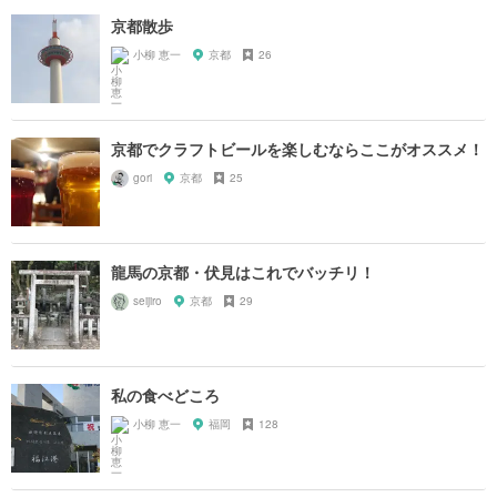
京都散歩
小柳 恵一
京都
26
京都でクラフトビールを楽しむならここがオススメ！
gori
京都
25
龍馬の京都・伏見はこれでバッチリ！
seijiro
京都
29
私の食べどころ
小柳 恵一
福岡
128