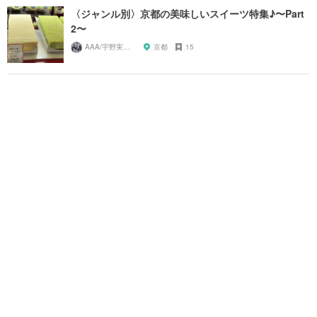
〈ジャンル別〉京都の美味しいスイーツ特集♪〜Part
2〜
AAA/宇野実彩子推し
京都
15