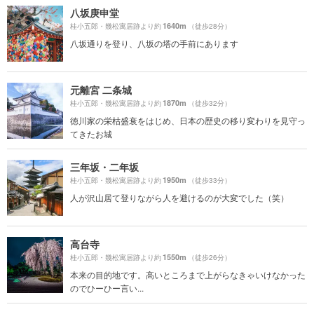
八坂庚申堂
1640m
桂小五郎・幾松寓居跡より約
（徒歩28分）
八坂通りを登り、八坂の塔の手前にあります
元離宮 二条城
1870m
桂小五郎・幾松寓居跡より約
（徒歩32分）
徳川家の栄枯盛衰をはじめ、日本の歴史の移り変わりを見守っ
てきたお城
三年坂・二年坂
1950m
桂小五郎・幾松寓居跡より約
（徒歩33分）
人が沢山居て登りながら人を避けるのが大変でした（笑）
高台寺
1550m
桂小五郎・幾松寓居跡より約
（徒歩26分）
本来の目的地です。高いところまで上がらなきゃいけなかった
のでひーひー言い...