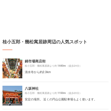
桂小五郎・幾松寓居跡周辺の人気スポット
錦市場商店街
1440m
桂小五郎・幾松寓居跡より約
（徒歩24分）
清水寺から約2.3km
八坂神社
1150m
桂小五郎・幾松寓居跡より約
（徒歩20分）
安定の場所。 近くの円山公園駐車場もよく使います。