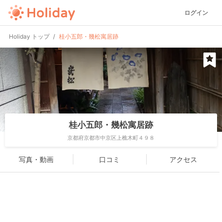
ログイン
Holiday トップ
桂小五郎・幾松寓居跡
桂小五郎・幾松寓居跡
京都府京都市中京区上樵木町４９８
写真・動画
口コミ
アクセス