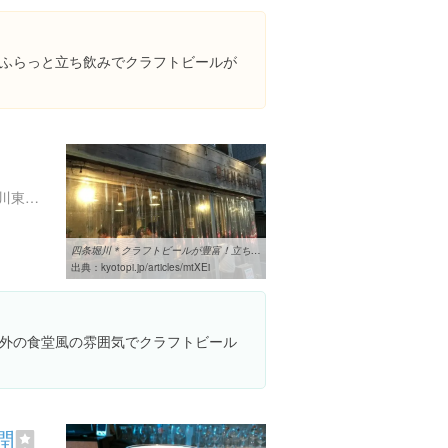
ふらっと立ち飲みでクラフトビールが
京都府京都市下京区４条堀川東入柏屋町１５
四条堀川＊クラフトビールが豊富！立ち呑みもOKな「BUNGALOW」【グルメ ...
出典：
kyotopi.jp/articles/mtXEi
外の食堂風の雰囲気でクラフトビール
潤