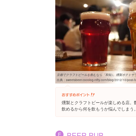
京都でクラフトビールを飲むなら「和知｣。燻製ポテトサラダ
出典：
sweetsbeer.cocolog-nifty.com/blog/2012/10/post-f
燻製とクラフトビールが楽しめる店。
飲めるから何を飲もうか悩んでしまう
BEER PUB
E