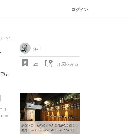
ログイン
/05/24
ス
gori
25
地図をみる
では
７１
.com/
京都うまいものめぐり】どれ飲むか嬉しい悩み…大人気クラフトビール ...
出典：
sankei.com/west/news/150811/wst1508110076-n1.html