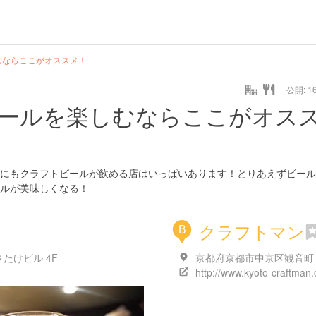
むならここがオススメ！
公開: 16
ールを楽しむならここがオス
にもクラフトビールが飲める店はいっぱいあります！とりあえずビール
ルが美味しくなる！
クラフトマン
B
たけビル 4F
京都府京都市中京区観音町
http://www.kyoto-craftman