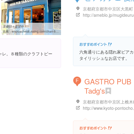
http://ameblo.jp/mugideuru
京都日々是望外！
出典：
encroaches8.rssing.com/chan-5368751/all_p50.html
六角通りにある隠れ家ビアカ
ャレ。８種類のクラフトビー
タイリッシュなお店です。
GASTRO PUB
F
Tadg's
http://www.kyoto-pontocho.