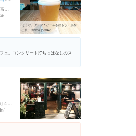
京都府京都市中京区大黒町 富小路大黒町77 河村ビル 2F
oi/
そうだ、クラフトビールを飲もう！京都でおすすのお店7選
出典：
tabimo.jp/3843
フェ。コンクリート打ちっぱなしのス
京都府京都市中京区上樵木町４９８
jp/