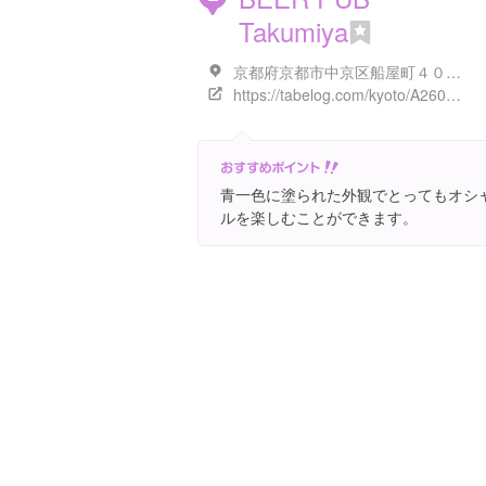
Takumiya
京都府京都市中京区船屋町４００-１
https://tabelog.com/kyoto/A2601/A260202/26025275/
青一色に塗られた外観でとってもオシ
ルを楽しむことができます。