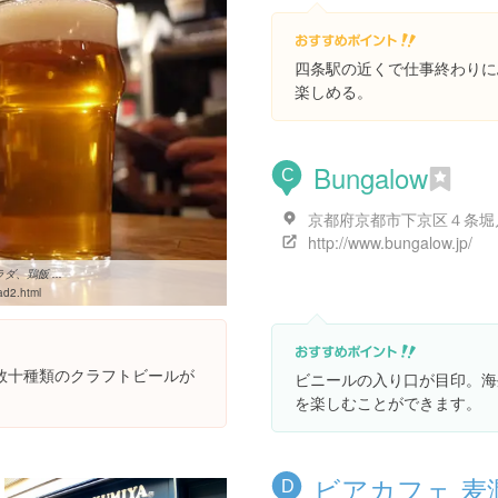
四条駅の近くで仕事終わりに
楽しめる。
Bungalow
C
http://www.bungalow.jp/
、鶏飯 ...
ad2.html
数十種類のクラフトビールが
ビニールの入り口が目印。海
。
を楽しむことができます。
ビアカフェ 麦
D