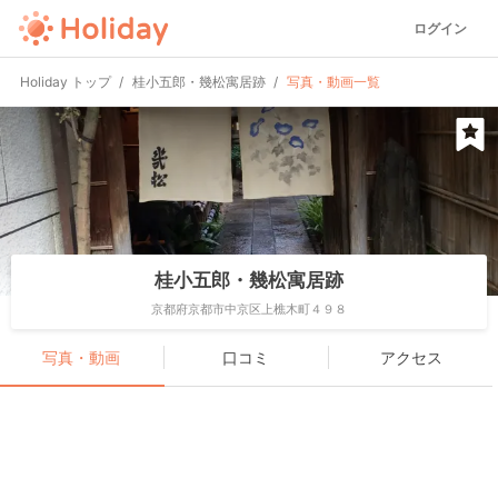
ログイン
Holiday トップ
桂小五郎・幾松寓居跡
写真・動画一覧
桂小五郎・幾松寓居跡
京都府京都市中京区上樵木町４９８
写真・動画
口コミ
アクセス