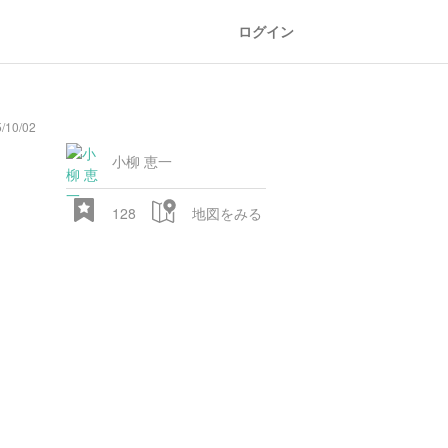
ログイン
10/02
小柳 恵一
128
地図をみる