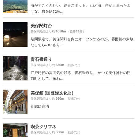
海がすごくきれい、絶景スポット。 山と海、時が止まったよ
うな、息を飲む絶...
美保関灯台
1650m
美保関漁港より約
（徒歩28分）
期間限定で、美保関灯台内にオープンするのが、雰囲気の素敵
なこちらのいさり...
青石畳通り
380m
美保関漁港より約
（徒歩7分）
江戸時代の雰囲気の残る、青石畳通り。 かつて美保神社の門
前町として、賑わ...
美保館 (国登録文化財)
380m
美保関漁港より約
（徒歩7分）
別館に宿泊
喫茶クリフネ
360m
美保関漁港より約
（徒歩7分）