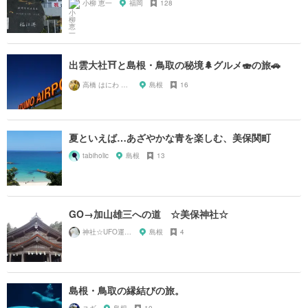
小柳 恵一
福岡
128
出雲大社⛩と島根・鳥取の秘境🌲グルメ🍣の旅🚗
高橋 はにわ ブラックパンサー
島根
16
夏といえば…あざやかな青を楽しむ、美保関町
tabiholic
島根
13
GO→加山雄三への道 ☆美保神社☆
神社☆UFO運航管理局
島根
4
島根・鳥取の縁結びの旅。
ユギ
島根
10