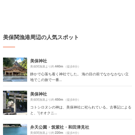
美保関漁港周辺の人気スポット
美保神社
440m
美保関漁港より約
（徒歩8分）
静かで心落ち着く神社でした。 海の目の前でなかなかない立
地でこの旅で一番...
美保神社
450m
美保関漁港より約
（徒歩8分）
コトシロヌシの神は、美保神社に祀られている。古事記による
と、“(オオクニ...
弁天公園・筑紫社・和田津見社
220m
美保関漁港より約
（徒歩4分）