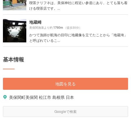
喫茶クリフネは、美保神社に程近い参道にあり、とても落ち着
ける喫茶店です。...
地蔵崎
1760m
美保関漁港より約
（徒歩30分）
かつて漁師が航海の目印に地藏像を立てたことから「地蔵埼」
と呼ばれているこ...
基本情報
地図を見る
美保関町美保関 松江市 島根県 日本
Googleで検索