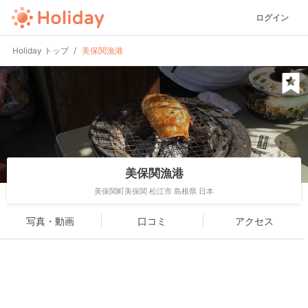
ログイン
Holiday トップ
美保関漁港
美保関漁港
美保関町美保関 松江市 島根県 日本
写真・動画
口コミ
アクセス