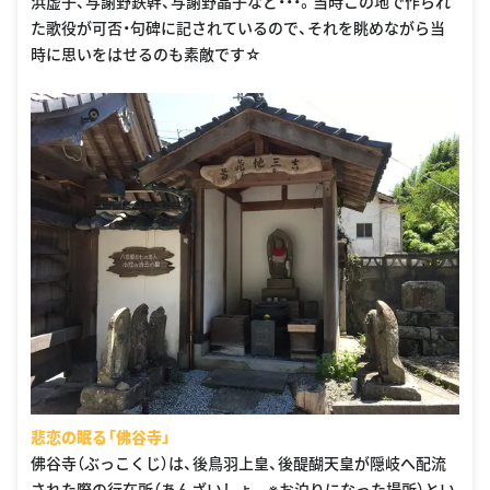
浜虚子、与謝野鉄幹、与謝野晶子など・・・。当時この地で作られ
た歌役が可否・句碑に記されているので、それを眺めながら当
時に思いをはせるのも素敵です☆
悲恋の眠る「佛谷寺」
佛谷寺（ぶっこくじ）は、後鳥羽上皇、後醍醐天皇が隠岐へ配流
された際の行在所（あんざいしょ ※お泊りになった場所）とい