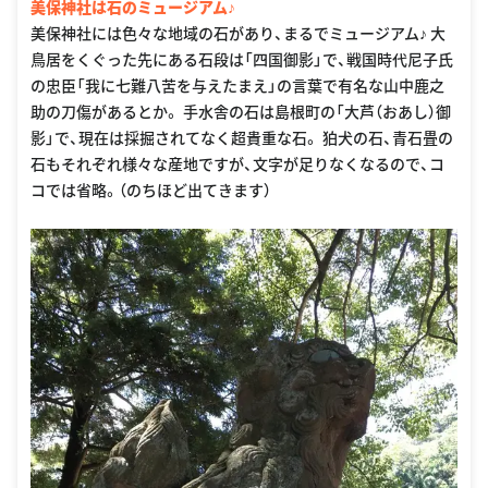
美保神社は石のミュージアム♪
美保神社には色々な地域の石があり、まるでミュージアム♪ 大
鳥居をくぐった先にある石段は「四国御影」で、戦国時代尼子氏
の忠臣「我に七難八苦を与えたまえ」の言葉で有名な山中鹿之
助の刀傷があるとか。 手水舎の石は島根町の「大芦（おあし）御
影」で、現在は採掘されてなく超貴重な石。 狛犬の石、青石畳の
石もそれぞれ様々な産地ですが、文字が足りなくなるので、コ
コでは省略。（のちほど出てきます）