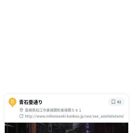
青石畳通り
B
42
島根県松江市美保関町美保関５８１
http://www.mihonoseki-kankou.jp/see/see_aoishidatami/