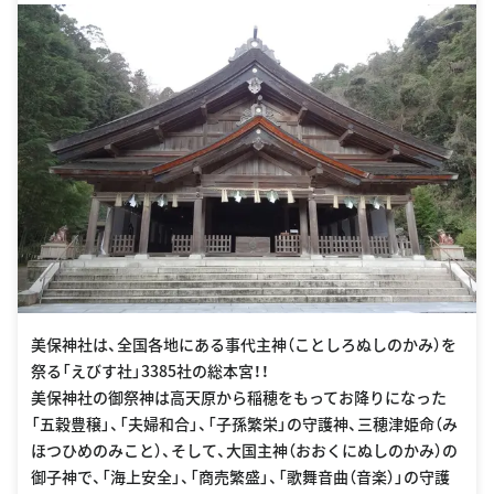
美保神社は、全国各地にある事代主神（ことしろぬしのかみ）を
祭る「えびす社」3385社の総本宮！！
美保神社の御祭神は高天原から稲穂をもってお降りになった
「五穀豊穣」、「夫婦和合」、「子孫繁栄」の守護神、三穂津姫命（み
ほつひめのみこと）、そして、大国主神（おおくにぬしのかみ）の
御子神で、「海上安全」、「商売繁盛」、「歌舞音曲（音楽）」の守護