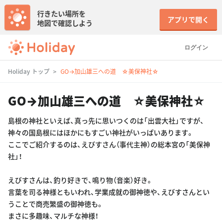
行きたい場所を
アプリで開く
地図で確認しよう
ログイン
Holiday トップ
GO→加山雄三への道 ☆美保神社☆
GO→加山雄三への道 ☆美保神社☆
島根の神社といえば、真っ先に思いつくのは「出雲大社」ですが、
神々の国島根にはほかにもすごい神社がいっぱいあります。
ここでご紹介するのは、えびすさん（事代主神）の総本宮の「美保神
社」！
えびすさんは、釣り好きで、鳴り物（音楽）好き。
言葉を司る神様ともいわれ、学業成就の御神徳や、えびすさんとい
うことで商売繁盛の御神徳も。
まさに多趣味、マルチな神様！