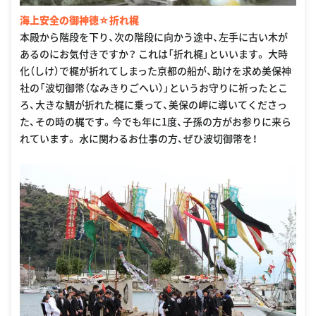
海上安全の御神徳☆折れ梶
本殿から階段を下り、次の階段に向かう途中、左手に古い木が
あるのにお気付きですか？ これは「折れ梶」といいます。 大時
化（しけ）で梶が折れてしまった京都の船が、助けを求め美保神
社の「波切御幣（なみきりごへい）」というお守りに祈ったとこ
ろ、大きな鯛が折れた梶に乗って、美保の岬に導いてくださっ
た、その時の梶です。今でも年に1度、子孫の方がお参りに来ら
れています。 水に関わるお仕事の方、ぜひ波切御幣を！