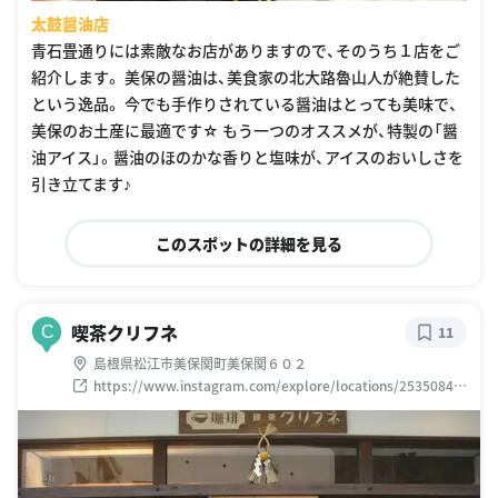
太鼓醤油店
青石畳通りには素敵なお店がありますので、そのうち１店をご
紹介します。 美保の醤油は、美食家の北大路魯山人が絶賛した
という逸品。 今でも手作りされている醤油はとっても美味で、
美保のお土産に最適です☆ もう一つのオススメが、特製の「醤
油アイス」。醤油のほのかな香りと塩味が、アイスのおいしさを
引き立てます♪
このスポットの詳細を見る
喫茶クリフネ
C
11
島根県松江市美保関町美保関６０２
https://www.instagram.com/explore/locations/25350842
8