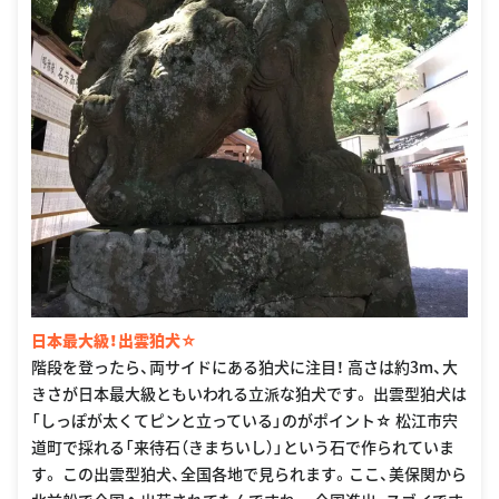
日本最大級！出雲狛犬☆
階段を登ったら、両サイドにある狛犬に注目！ 高さは約3m、大
きさが日本最大級ともいわれる立派な狛犬です。 出雲型狛犬は
「しっぽが太くてピンと立っている」のがポイント☆ 松江市宍
道町で採れる「来待石（きまちいし）」という石で作られていま
す。 この出雲型狛犬、全国各地で見られます。ここ、美保関から