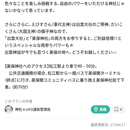
色々なことを楽しみ挑戦する、自由のパワーをいただける神社じゃ
ないかなって思っています。
さらにさらに、えびすさん（事代主神）は出雲大社のご祭神、だいこ
くさん（大国主神）の御子神なので、
「出雲大社」と「美保神社」の両方をお参りすると、ご利益倍増！！と
いうスペッシャルな両参りパワーも☆
出雲神話が今でも息づく美保の地へ、どうぞお越しください♪♪
【美保神社へのアクセス】松江駅より車で40～50分。
公共交通機関の場合、松江駅から一畑バスで美保関ターミナル
（終点）に行き、美保関コミュニティバスに乗り換え美保神社前で下
車。（約70分）
このプランの作者
神社☆UFO運航管理局
島根
4
最終更新日: 17/09/17