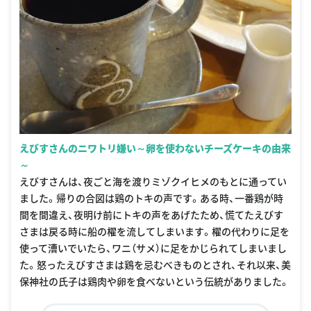
えびすさんのニワトリ嫌い～卵を使わないチーズケーキの由来
～
えびすさんは、夜ごと海を渡りミゾクイヒメのもとに通ってい
ました。帰りの合図は鶏のトキの声です。ある時、一番鶏が時
間を間違え、夜明け前にトキの声をあげたため、慌てたえびす
さまは戻る時に船の櫂を流してしまいます。櫂の代わりに足を
使って漕いでいたら、ワニ（サメ）に足をかじられてしまいまし
た。怒ったえびすさまは鶏を忌むべきものとされ、それ以来、美
保神社の氏子は鶏肉や卵を食べないという伝統がありました。