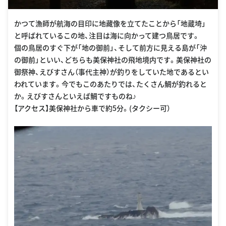
かつて漁師が航海の目印に地藏像を立てたことから「地蔵埼」
と呼ばれているこの地、注目は海に向かって建つ鳥居です。
個の鳥居のすぐ下が「地の御前」、そして前方に見える島が「沖
の御前」といい、どちらも美保神社の飛地境内です。美保神社の
御祭神、えびすさん（事代主神）が釣りをしていた地であるとい
われています。今でもこのあたりでは、たくさん鯛が釣れると
か。えびすさんといえば鯛ですものね♪
【アクセス】美保神社から車で約5分。(タクシー可）