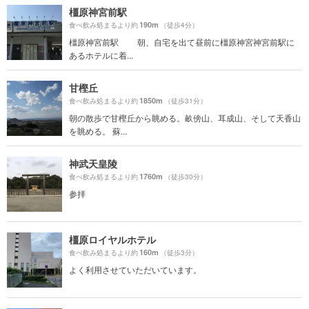
橿原神宮前駅
190m
食べ飲み処まるより約
（徒歩4分）
橿原神宮前駅 朝、自宅を出て昼前に橿原神宮神宮前駅に
あるホテルに着...
甘樫丘
1850m
食べ飲み処まるより約
（徒歩31分）
朝の散歩で甘樫丘から眺める。畝傍山、耳成山、そして天香山
を眺める。 蘇...
神武天皇陵
1760m
食べ飲み処まるより約
（徒歩30分）
参拝
橿原ロイヤルホテル
160m
食べ飲み処まるより約
（徒歩3分）
よく利用させていただいています。