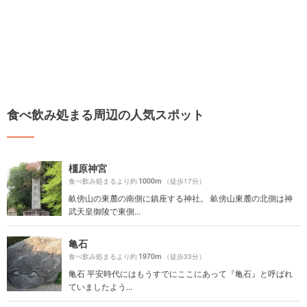
食べ飲み処まる周辺の人気スポット
橿原神宮
1000m
食べ飲み処まるより約
（徒歩17分）
畝傍山の東麓の南側に鎮座する神社。 畝傍山東麓の北側は神
武天皇御陵で東側...
亀石
1970m
食べ飲み処まるより約
（徒歩33分）
亀石 平安時代にはもうすでにここにあって『亀石』と呼ばれ
ていましたよう...