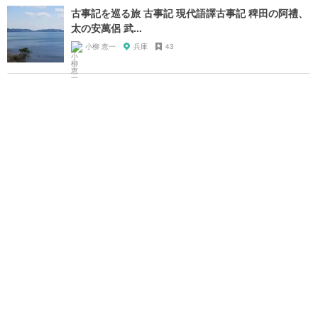
古事記を巡る旅 古事記 現代語譯古事記 稗田の阿禮、
太の安萬侶 武...
小柳 恵一
兵庫
43