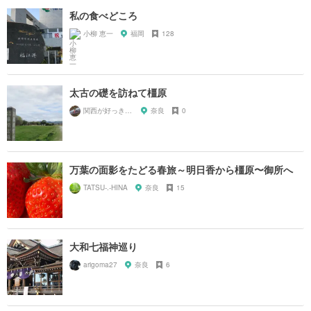
私の食べどころ
小柳 恵一
福岡
128
太古の礎を訪ねて橿原
関西が好っきゃねん
奈良
0
万葉の面影をたどる春旅～明日香から橿原〜御所へ
TATSU-.-HINA
奈良
15
大和七福神巡り
arigoma27
奈良
6