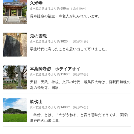
久米寺
550m
食べ飲み処まるより約
（徒歩10分）
長寿延命の福宝・寿老人が祀られています。
鬼の雪隠
1820m
食べ飲み処まるより約
（徒歩31分）
学生時代に寄ったことを思い出して寄りました。
本薬師寺跡 ホテイアオイ
1160m
食べ飲み処まるより約
（徒歩20分）
天智、天武、持統、文武の時代、飛鳥四大寺は、蘇我氏鎮魂の
為の飛鳥寺、国家...
畝傍山
1430m
食べ飲み処まるより約
（徒歩24分）
「畝傍」とは、「火がうねる」と言う意味だそうです。実際に
瀬戸内火山帯に属...