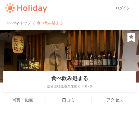
ログイン
Holiday トップ
食べ飲み処まる
食べ飲み処まる
奈良県橿原市久米町６４６-６
写真・動画
口コミ
アクセス