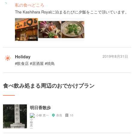
私の食べどころ
The Kashihara Royalに泊まるたびに夕飯をここで頂いています。
Holiday
2019年8月31日
#飲食店 #居酒屋 #焼鳥
食べ飲み処まる周辺のおでかけプラン
明日香散歩
小柳 恵一
奈良
10