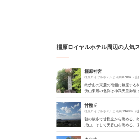
橿原ロイヤルホテル周辺の人気
橿原神宮
870m
橿原ロイヤルホテルより約
（徒
畝傍山の東麓の南側に鎮座する神
傍山東麓の北側は神武天皇御陵で東
甘樫丘
1940m
橿原ロイヤルホテルより約
（徒
朝の散歩で甘樫丘から眺める。
成山、そして天香山を眺める。 蘇.