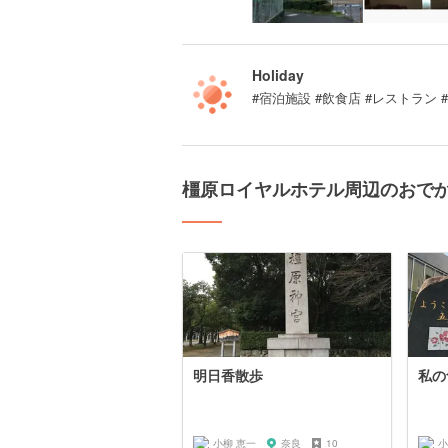
Holiday
#宿泊施設 #飲食店 #レストラン 
橿原ロイヤルホテル周辺のおで
明日香散歩
私の
小柳 恵一
奈良
10
小