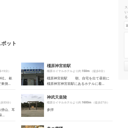
ス
い
る
スポット
橿原神宮前駅
150m
歩15分）
橿原ロイヤルホテルより約
（徒歩3分）
社。 畝
橿原神宮前駅 朝、自宅を出て昼前に
側...
橿原神宮神宮前駅にあるホテルに着...
神武天皇陵
1600m
歩33分）
橿原ロイヤルホテルより約
（徒歩27分）
畝傍山、耳
参拝
..