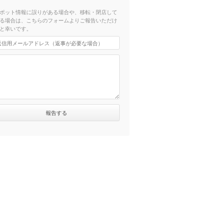
ポット情報に誤りがある場合や、移転・閉店して
る場合は、こちらのフォームよりご報告いただけ
と幸いです。