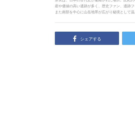
産や価値の高い遺跡が多く、歴史ファン、遺跡フ
また南部を中心に山岳地帯が広がり秘境として温
紅葉の名所も山ほどあります。奈良に数多くある
報やアクセス、そしておすすめのホテルなど奈良
シェアする