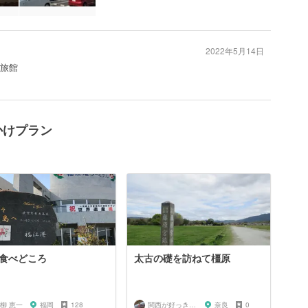
2022年5月14日
#旅館
かけプラン
食べどころ
太古の礎を訪ねて橿原
柳 恵一
福岡
128
関西が好っきゃねん
奈良
0