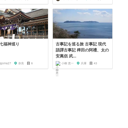
七福神巡り
古事記を巡る旅 古事記 現代
語譯古事記 稗田の阿禮、太の
安萬侶 武...
rigoma27
奈良
6
小柳 恵一
兵庫
43