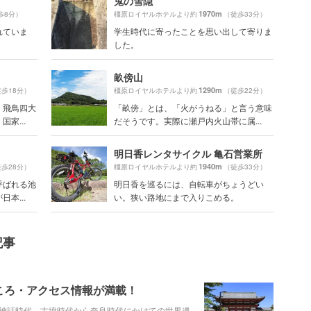
鬼の雪隠
1970m
歩8分）
橿原ロイヤルホテルより約
（徒歩33分）
れていま
学生時代に寄ったことを思い出して寄りま
した。
畝傍山
1290m
歩18分）
橿原ロイヤルホテルより約
（徒歩22分）
、飛鳥四大
「畝傍」とは、「火がうねる」と言う意味
家...
だそうです。実際に瀬戸内火山帯に属...
明日香レンタサイクル 亀石営業所
1940m
歩28分）
橿原ロイヤルホテルより約
（徒歩33分）
呼ばれる池
明日香を巡るには、自転車がちょうどい
本...
い。狭い路地にまで入りこめる。
記事
ころ・アクセス情報が満載！
神話時代、古墳時代から奈良時代にかけての世界遺