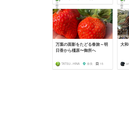
万葉の面影をたどる春旅～明
大和
日香から橿原〜御所へ
TATSU-.-HINA
奈良
15
a