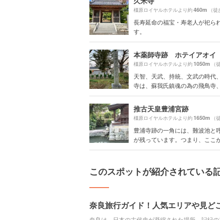
久米寺
460m
橿原ロイヤルホテルより約
（徒
長寿延命の福宝・寿老人が祀ら
す。
本薬師寺跡 ホテイアオイ
1050m
橿原ロイヤルホテルより約
（徒
天智、天武、持統、文武の時代
寺は、蘇我氏鎮魂の為の飛鳥寺、国
推古天皇豊浦宮跡
1650m
橿原ロイヤルホテルより約
（徒
豊浦寺跡の一角には、難波池と
が残っています。つまり、ここが日
このスポットが紹介されている
奈良旅行ガイド！人気エリアや見ど
奈良は、日本の古代史が凝縮された場所。記紀の