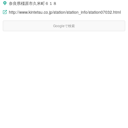
奈良県橿原市久米町６１８
http://www.kintetsu.co.jp/station/station_info/station07032.html
Googleで検索