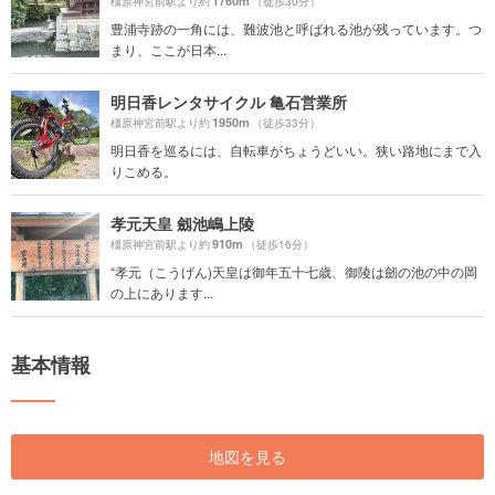
1760m
橿原神宮前駅より約
（徒歩30分）
豊浦寺跡の一角には、難波池と呼ばれる池が残っています。つ
まり、ここが日本...
明日香レンタサイクル 亀石営業所
1950m
橿原神宮前駅より約
（徒歩33分）
明日香を巡るには、自転車がちょうどいい。狭い路地にまで入
りこめる。
孝元天皇 劔池嶋上陵
910m
橿原神宮前駅より約
（徒歩16分）
“孝元（こうげん)天皇は御年五十七歳、御陵は劒の池の中の岡
の上にあります...
基本情報
地図を見る