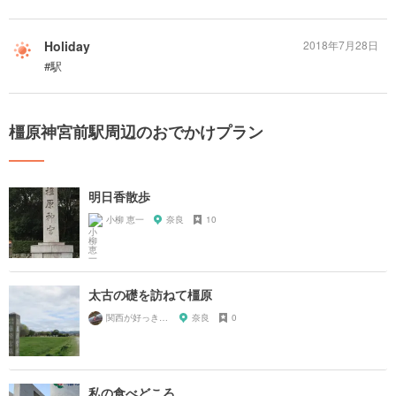
Holiday
2018年7月28日
#駅
橿原神宮前駅周辺のおでかけプラン
明日香散歩
小柳 恵一
奈良
10
太古の礎を訪ねて橿原
関西が好っきゃねん
奈良
0
私の食べどころ