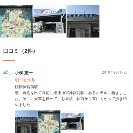
口コミ（2件）
小柳 恵一
2019年9月17日
明日香散歩
橿原神宮前駅
朝、自宅を出て昼前に橿原神宮神宮前駅にあるホテルに着きまし
た。そこに愛車を停めて、お昼頃、駅前から東に向かって歩き始
めました。