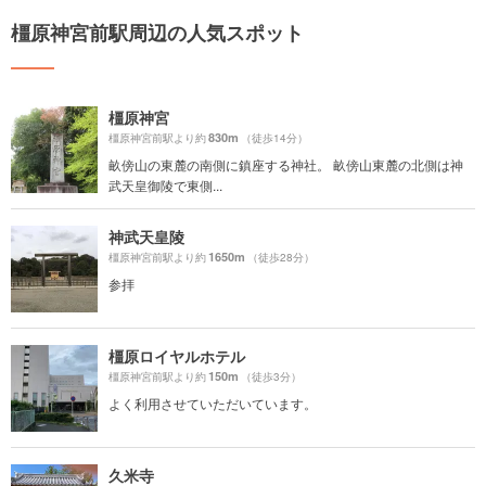
橿原神宮前駅周辺の人気スポット
橿原神宮
830m
橿原神宮前駅より約
（徒歩14分）
畝傍山の東麓の南側に鎮座する神社。 畝傍山東麓の北側は神
武天皇御陵で東側...
神武天皇陵
1650m
橿原神宮前駅より約
（徒歩28分）
参拝
橿原ロイヤルホテル
150m
橿原神宮前駅より約
（徒歩3分）
よく利用させていただいています。
久米寺