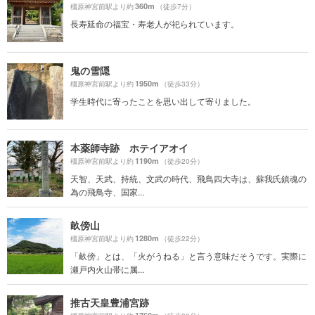
360m
橿原神宮前駅より約
（徒歩7分）
長寿延命の福宝・寿老人が祀られています。
鬼の雪隠
1950m
橿原神宮前駅より約
（徒歩33分）
学生時代に寄ったことを思い出して寄りました。
本薬師寺跡 ホテイアオイ
1190m
橿原神宮前駅より約
（徒歩20分）
天智、天武、持統、文武の時代、飛鳥四大寺は、蘇我氏鎮魂の
為の飛鳥寺、国家...
畝傍山
1280m
橿原神宮前駅より約
（徒歩22分）
「畝傍」とは、「火がうねる」と言う意味だそうです。実際に
瀬戸内火山帯に属...
推古天皇豊浦宮跡