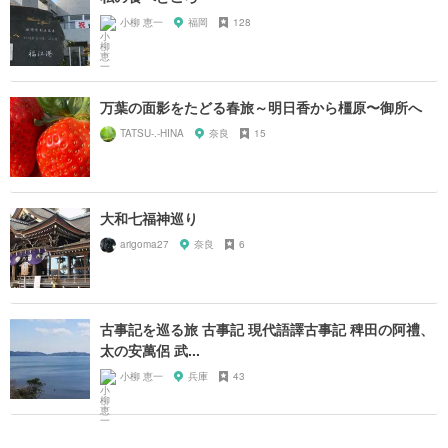
小柳 恵一
福岡
128
万葉の面影をたどる春旅～明日香から橿原〜御所へ
TATSU-.-HINA
奈良
15
大和七福神巡り
arigoma27
奈良
6
古事記を巡る旅 古事記 現代語譯古事記 稗田の阿禮、
太の安萬侶 武...
小柳 恵一
兵庫
43