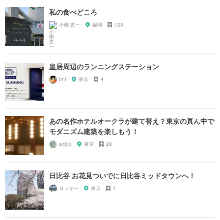
私の食べどころ
小柳 恵一
福岡
128
皇居周辺のランニングステーション
bnt
東京
4
あの名作ホテルオークラが建て替え？東京の真ん中で
モダニズム建築を楽しもう！
seijiro
東京
29
日比谷 お花見ついでに日比谷ミッドタウンへ！
ロッキー
東京
1