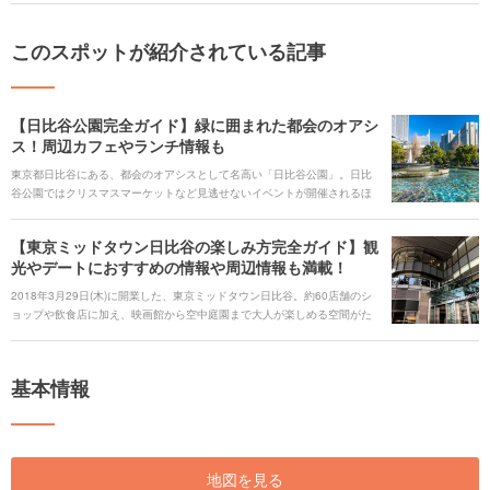
このスポットが紹介されている記事
【日比谷公園完全ガイド】緑に囲まれた都会のオアシ
ス！周辺カフェやランチ情報も
東京都日比谷にある、都会のオアシスとして名高い「日比谷公園」。日比
谷公園ではクリスマスマーケットなど見逃せないイベントが開催されるほ
か、公園内にきれいな図書館や紅葉が見られるスポットがあり、ゆったり
とした休日を過ごすことができます。他にもたくさんの見どころがある日
【東京ミッドタウン日比谷の楽しみ方完全ガイド】観
比谷公園の魅力をくまなくご紹介します。 ### 人気のキーワード
光やデートにおすすめの情報や周辺情報も満載！
[keyword_link:日比谷公園 ランチ|https://haveagood.holiday/articles/1365]
[keyword_link:日比谷公園 カフェ|https://haveagood.holiday/articles/1360]
2018年3月29日(木)に開業した、東京ミッドタウン日比谷。約60店舗のシ
[keyword_link:日比谷公園 テイクアウ
ョップや飲食店に加え、映画館から空中庭園まで大人が楽しめる空間がた
ト|https://haveagood.holiday/articles/1372] [keyword_link:日比谷公園 レ
くさん用意されています。特に注目なのは日本初上陸のショップが6店舗も
ストラン|https://haveagood.holiday/articles/1366] [keyword_link:日比谷公
あること！さらに老舗書店が新たな業態への試みとしてチャレンジした小
園 駐車場|https://haveagood.holiday/articles/1370] [keyword_link:日比谷
さな街のような不思議なセントラルマーケットまで、その魅力をくまなく
公園 アクセス|https://haveagood.holiday/articles/1348]
基本情報
ご紹介していきます！
地図を見る