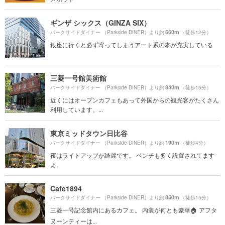
ギンザ シックス（GINZA SIX）
660m
パークサイドダイナー （Parkside DINER）より約
（徒歩12分）
銀座に行くと必ず寄ってしまうアート系の本が充実している
三菱一号館美術館
840m
パークサイドダイナー （Parkside DINER）より約
（徒歩15分）
近くにはオープンカフェもあって外国からの観光客がたくさん
利用しています。...
東京ミッドタウン日比谷
190m
パークサイドダイナー （Parkside DINER）より約
（徒歩4分）
夜はライトアップが綺麗です。 ベンチも多く設置されてます
よ。
Cafe1894
850m
パークサイドダイナー （Parkside DINER）より約
（徒歩15分）
三菱一号記念館内にあるカフェ。 内装が何とも豪華🏠 アフタ
ヌーンティーは...