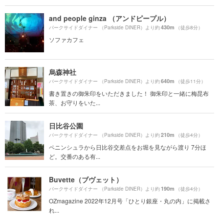
and people ginza （アンドピープル）
430m
パークサイドダイナー （Parkside DINER）より約
（徒歩8分）
ソファカフェ
烏森神社
640m
パークサイドダイナー （Parkside DINER）より約
（徒歩11分）
書き置きの御朱印をいただきました！ 御朱印と一緒に梅昆布
茶、お守りをいた...
日比谷公園
210m
パークサイドダイナー （Parkside DINER）より約
（徒歩4分）
ペニンシュラから日比谷交差点をお堀を見ながら渡り 7分ほ
ど。交番のある有...
Buvette（ブヴェット）
190m
パークサイドダイナー （Parkside DINER）より約
（徒歩4分）
OZmagazine 2022年12月号「ひとり銀座・丸の内」に掲載さ
れ...