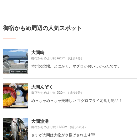
御宿かもめ周辺の人気スポット
大間崎
420m
御宿かもめより約
（徒歩7分）
本州の北端。とにかく、マグロがおいしかったです。
大間んぞく
320m
御宿かもめより約
（徒歩6分）
めっちゃめっちゃ美味しい マグロフライ定食も絶品！
大間漁港
1660m
御宿かもめより約
（徒歩28分）
さすが大間は大物が水揚げされます￼