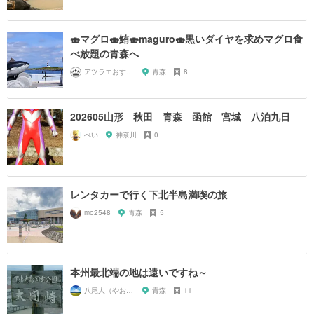
🍣マグロ🍣鮪🍣maguro🍣黒いダイヤを求めマグロ食
べ放題の青森へ
アツラエおすすめ旅プラン！
青森
8
202605山形 秋田 青森 函館 宮城 八泊九日
ぺい
神奈川
0
レンタカーで行く下北半島満喫の旅
mo2548
青森
5
本州最北端の地は遠いですね～
八尾人（やおんちゅ）
青森
11