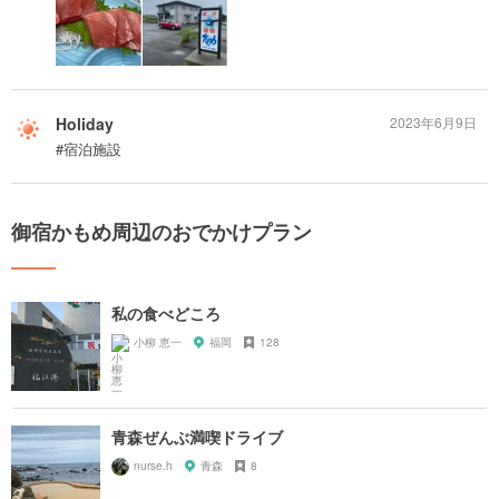
Holiday
2023年6月9日
#宿泊施設
御宿かもめ周辺のおでかけプラン
私の食べどころ
小柳 恵一
福岡
128
青森ぜんぶ満喫ドライブ
nurse.h
青森
8