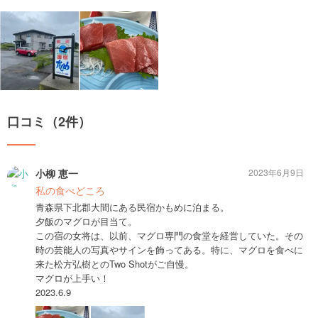
口コミ（2件）
小柳 恵一
2023年6月9日
私の食べどころ
青森県下北郡大間にある民宿かもめに泊まる。
夕飯のマグロが目当て。
この宿の女将は、以前、マグロ専門の食堂を経営していた。その
時の芸能人の写真やサインを飾ってある。特に、マグロを食べに
来た松方弘樹とのTwo Shotがご自慢。
マグロが上手い！
2023.6.9