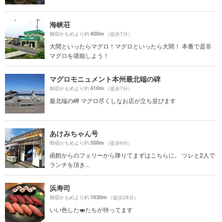
海峡荘
400m
御宿かもめより約
（徒歩7分）
大間といったらマグロ！マグロといったら大間！ 本番で是非
マグロを堪能しよう！
マグロモニュメント本州最北端の碑
410m
御宿かもめより約
（徒歩7分）
最北端の岬 マグロ尽くしなお店が立ち並びます
あけみちゃん号
350m
御宿かもめより約
（徒歩6分）
函館からのフェリーから降りてまずはこちらに。 ツレと2人で
ランチを頂き...
浜寿司
1630m
御宿かもめより約
（徒歩28分）
いい色した🍣たちが待ってます