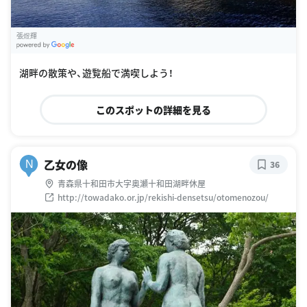
張煜輝
G
oogle Places
湖畔の散策や、遊覧船で満喫しよう！
このスポットの詳細を見る
乙女の像
N
36
青森県十和田市大字奥瀬十和田湖畔休屋
http://towadako.or.jp/rekishi-densetsu/otomenozou/