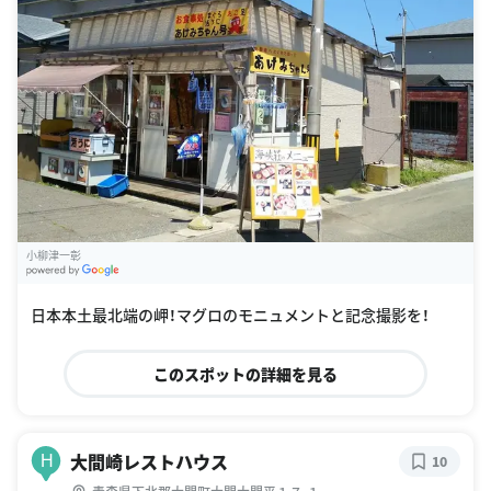
小柳津一彰
G
oogle Places
日本本土最北端の岬！マグロのモニュメントと記念撮影を！
このスポットの詳細を見る
大間崎レストハウス
H
10