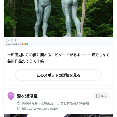
かずかず
G
oogle Places
十和田湖にこの像に関わるエピソードがあるーーー訳でもなく
芸術作品だそうです笑
このスポットの詳細を見る
酸ヶ湯温泉
O
477
青森県青森市荒川南荒川山 国有林酸湯沢50番地
https://www.sukayu.jp/