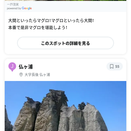
一戸茂実
G
oogle Places
大間といったらマグロ！マグロといったら大間！
本番で是非マグロを堪能しよう！
このスポットの詳細を見る
仏ヶ浦
J
55
大字長後 仏ヶ浦