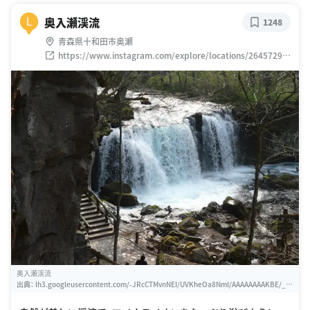
奥入瀬渓流
L
1248
青森県十和田市奥瀬
https://www.instagram.com/explore/locations/26457299
0
奥入瀬渓流
出典：
lh3.googleusercontent.com/-JRcCTMvnNEI/UVKheOa8NmI/AAAAAAAAKBE/_zi
3f8ZAsVs/w460-h310-s0/%2523150207_lw.jpg