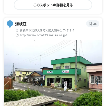
このスポットの詳細を見る
海峡荘
I
38
青森県下北郡大間町大間大間平１７-７３４
http://www.oma123.sakura.ne.jp/