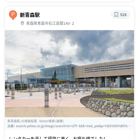
新青森駅
P
528
青森県青森市石江高間140-２
新青森駅」の検索結果 - Yahoo!検索（画像）
出典：
search.yahoo.co.jp/image/search?ei=UTF-8&fr=lmd_poi&p=%E6%96%B0%E
9%9D%92%E6%A3%AE%E9%A7%85
レンタカーを返して帰路に着く。お疲れ様でした！