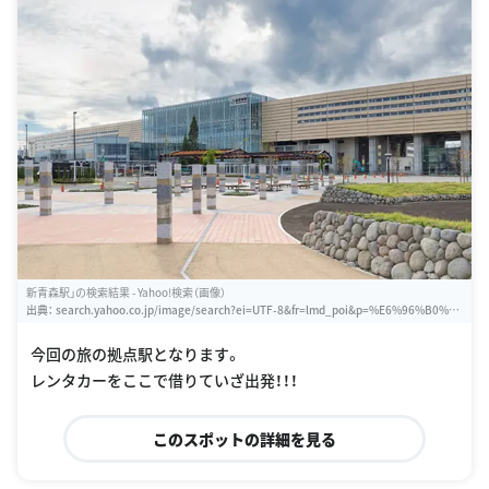
新青森駅」の検索結果 - Yahoo!検索（画像）
出典：
search.yahoo.co.jp/image/search?ei=UTF-8&fr=lmd_poi&p=%E6%96%B0%E
9%9D%92%E6%A3%AE%E9%A7%85
今回の旅の拠点駅となります。
レンタカーをここで借りていざ出発！！！
このスポットの詳細を見る