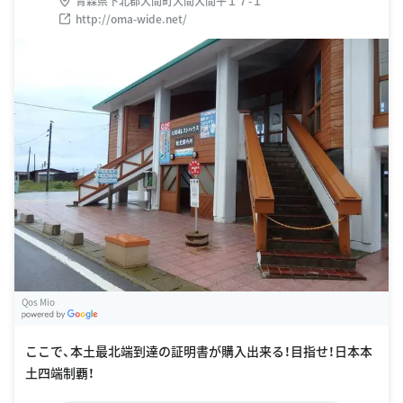
青森県下北郡大間町大間大間平１７-１
http://oma-wide.net/
Qos Mio
G
oogle Places
ここで、本土最北端到達の証明書が購入出来る！目指せ！日本本
土四端制覇！