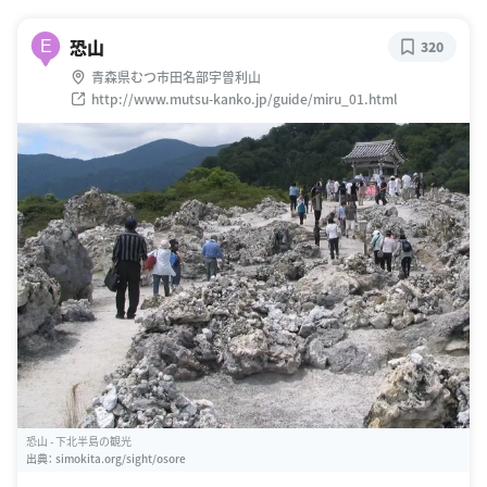
恐山
E
320
青森県むつ市田名部宇曽利山
http://www.mutsu-kanko.jp/guide/miru_01.html
恐山 - 下北半島の観光
出典：
simokita.org/sight/osore