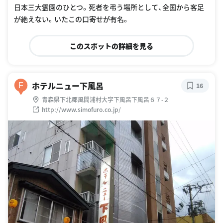
日本三大霊園のひとつ。死者を弔う場所として、全国から客足
が絶えない。いたこの口寄せが有名。
このスポットの詳細を見る
ホテルニュー下風呂
F
16
青森県下北郡風間浦村大字下風呂下風呂６７-２
http://www.simofuro.co.jp/