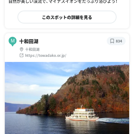
自然が美しい渓流で、マイナスイオンをたっぷり浴びよう！
このスポットの詳細を見る
十和田湖
M
834
十和田湖
https://towadako.or.jp/