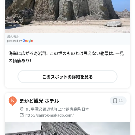
垣内芳樹
G
oogle Places
海岸に広がる奇岩群。この世のものとは思えない絶景は、一見
の価値あり！
このスポットの詳細を見る
まかど観光 ホテル
K
11
９, 字湯沢 野辺地町 上北郡 青森県 日本
http://sanrok-makado.com/