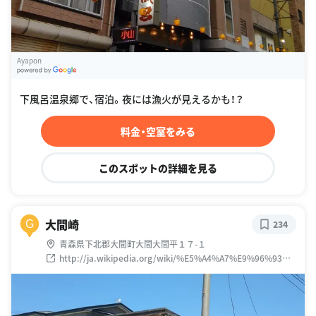
Ayapon
G
oogle Places
下風呂温泉郷で、宿泊。夜には漁火が見えるかも！？
料金・空室をみる
このスポットの詳細を見る
大間崎
G
234
青森県下北郡大間町大間大間平１７-１
http://ja.wikipedia.org/wiki/%E5%A4%A7%E9%96%93%E
5%B4%8E