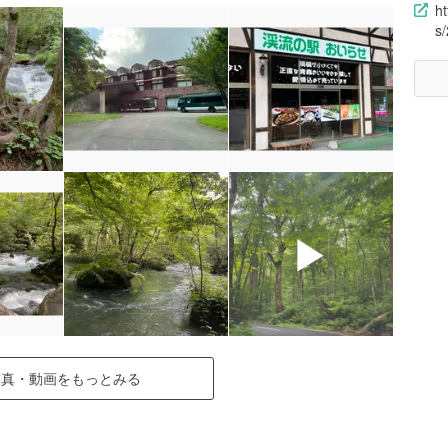
h
s
▶
▶
写真・動画をもっとみる