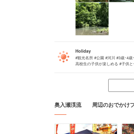
Holiday
#観光名所 #公園 #河川 #3歳･4
高校生の子供が楽しめる #子供と
奥入瀬渓流 周辺のおでかけ