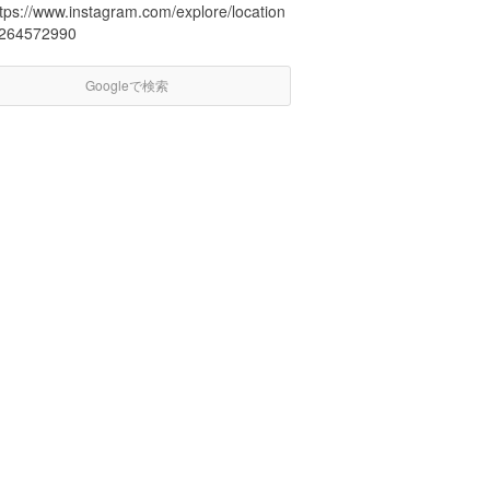
ttps://www.instagram.com/explore/location
/264572990
Googleで検索