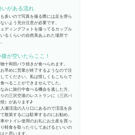
勢いがある流れ
苔も多いので写真を撮る際には足を滑ら
せないよう充分注意が必要です。
ウェディングフォトを撮ってるカップル
もいるくらいの自然美あふれた場所で
す。
小腹が空いたらここ！
名物十和田バラ焼きが食べられます。
なお早めに営業が終了するようなので注
意してください。私は惜しくもこちらで
は食べることができませんでした。
ちなみに旅行中食べる機会を逃した方、
帰りの三沢空港のレストランに（三沢バ
ラ焼）があります♪
奥入瀬渓流の入り口にあるので渓流を歩
いて散策するには駐車するのにお勧め。
駐車やトイレ使用のお礼にお土産を買っ
たり軽食を取ったりしてあげるといいの
ではと思います。