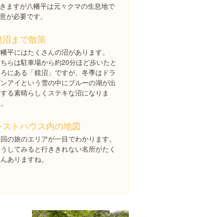
きますが八幡平は元々クマの生息地で
意が必要です。
鏡沼まで散策
八幡平にはたくさんの沼があります。
こちらは駐車場から約20分ほど歩いたと
ころにある「鏡沼」ですが、冬季はドラ
ゴンアイという雪の中にブルーの湖が出
没する素晴らしくステキな沼になりま
す。
レストハウス内の地図
今回の旅のエリアが一目でわかります。
こうしてみると行ききれない名所がたく
さんありますね。