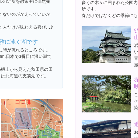
ルの近所を散策中に偶然発
多くの木々に囲まれた公園内
所です。
たないのがかえっていいか
春だけではなくどの季節にも
た人だけが味わえる喜び…♪
雅に泳ぐ湖です
に時が流れるところです。
.8m.日本で3番目に深い湖で
の機上から見えた秋田県の田
目は北海道の支笏湖です。