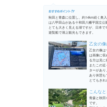
秋田と青森に位置し、約14km続く奥入
は八甲田山がある十和田八幡平国立公
とても大きく見える湖ですが、日本で
遊覧船で湖上観光もできます。
乙女の像
乙女の像は
は画像に収
る方は見に
またこの近
ターがあり
あり休憩も
とてもきれ
こんなと
青森と秋田
です。