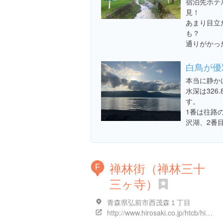
宿泊先ホテ
見！
あまり目立
も？
通りがかっ
白鳥が優
本当に静か
水深は326
す。
1番は往路
沢湖、2番
禅林街（禅林三十
F
三ヶ寺）
青森県弘前市西茂森１丁目
http://www.hirosaki.co.jp/htcb/histroy/hirosaki/joukamachi.html