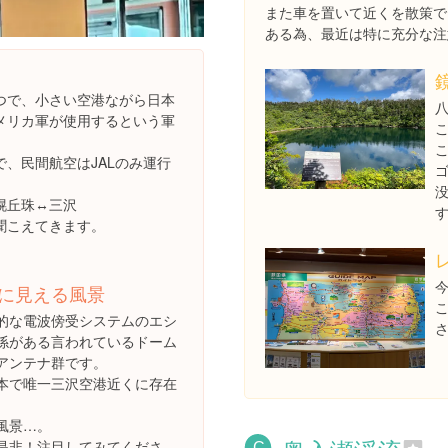
また車を置いて近くを散策で
ある為、最近は特に充分な注
つで、小さい空港ながら日本
メリカ軍が使用するという軍
、民間航空はJALのみ運行
幌丘珠↔︎三沢
聞こえてきます。
に見える風景
的な電波傍受システムのエシ
係がある言われているドーム
アンテナ群です。
本で唯一三沢空港近くに存在
。
風景…。
是非！注目してみてくださ
C