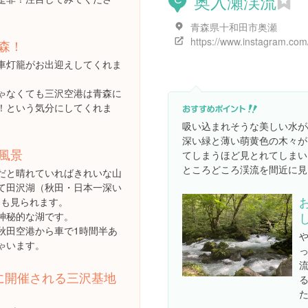
奥入瀬渓流
青森県十和田市奥瀬
森！
車灯籠がお出迎えしてくれま
ゃなくても三沢空港は青森に
！という気分にしてくれま
吸い込まれそうな美しい水が
深い緑と薄い萌黄色の木々が
風景
てしまうほど見とれてしまい
ところどころ渓流を間近に見
だと晴れていればきれいな山
て田沢湖（秋田・日本一深い
m〕も見られます。
神秘的な湖です。
秋田空港から車で1時間半あ
ゃいます。
に開催される三沢基地