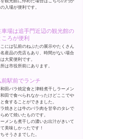
車を観光館に停めた場合はこちらの門か
らの入場が便利です。
駐車場は追手門近辺の観光館の
ところが便利
ここには弘前のねぷたの展示やたくさん
の名産品の売店もあり、時間がない場合
には大変便利です。
場所は市役所前にあります。
弘前駅前でランチ
十和田バラ焼定食と津軽煮干しラーメン
十和田で食べられなかったけどここでや
っと食することができました。
バラ焼きとは牛のバラ肉を甘辛のタレで
からめて焼いたものです。
ラーメンも煮干しの濃いお出汁がきいて
いて美味しかったです！
ごちそうさまでした。