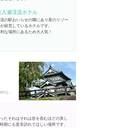
奥入瀬渓流ホテル
渓流の駅おいらせの隣にあり星のリゾー
トが経営しているホテルです。
便利な場所にあるため大人気！
前
http://www.city.hirosaki.aomori.jp/kanko/shisetsu/park/index.html
ったそれはそれは息を呑むほどの美し
時期にも是非訪れてほしい場所です。