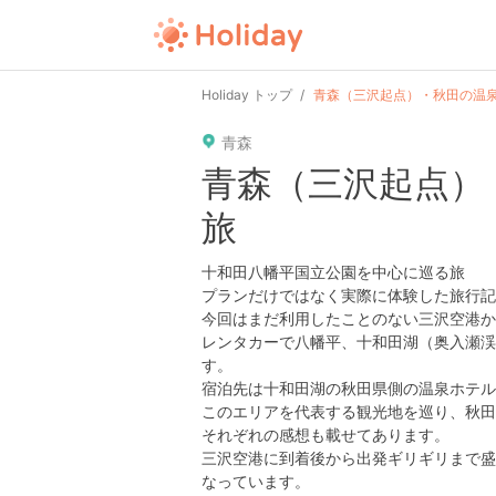
user
pin
tel
time
url
guide
Holiday トップ
青森（三沢起点）・秋田の温
青森
date
child
solitary
pet
driv
青森（三沢起点）
旅
tokyo
kanagawa
osaka
kyoto
hyo
十和田八幡平国立公園を中心に巡る旅
プランだけではなく実際に体験した旅行記
今回はまだ利用したことのない三沢空港か
レンタカーで八幡平、十和田湖（奥入瀬渓
す。
宿泊先は十和田湖の秋田県側の温泉ホテル
このエリアを代表する観光地を巡り、秋田
それぞれの感想も載せてあります。
三沢空港に到着後から出発ギリギリまで盛
なっています。