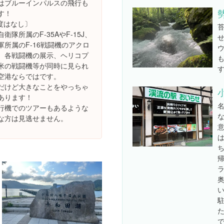
はブルーインパルスの飛行も
す！
年度はなし〕
衛隊所属のF-35AやF-15J、
軍所属のF-16戦闘機のアクロ
、各戦闘機の展示、ヘリコプ
米の戦闘機等が同時に見られ
空港ならではです。
だけど大きなことをやっちゃ
あります！
行機でのツアーもあるような
な方は見逃せません。