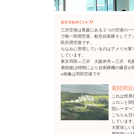
三沢空港は青森にある２つの空港の一
で唯一民間空港、航空自衛隊そしてア
民共用空港です。
ちなみに管理しているのはアメリカ軍で
しています。
東京羽田↔︎三沢 大阪伊丹↔︎三沢 札
着陸後は時間により自衛隊機の爆音が
※画像は羽田空港です
着陸間近
これは世界
ュロンと関
型レーダー
こちらも日
しています
大変珍しい
着陸前には