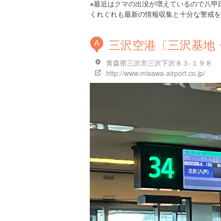
※最近はクマの出没が増えているので八甲
くれぐれも最新の情報収集と十分な警戒を
三沢空港〔三沢基地
A
青森県三沢市三沢下沢８３-１９８
http://www.misawa-airport.co.jp/