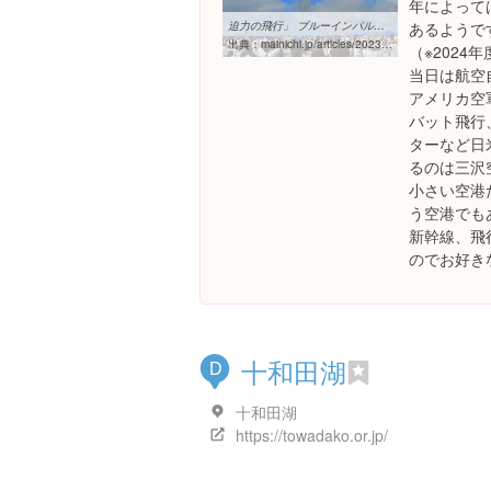
年によって
迫力の飛行」 ブルーインパルスに7万人歓声 三沢基地で航空祭 | 毎日新聞
あるようで
出典：
mainichi.jp/articles/20230911/k00/00m/040/083000c
（※2024
当日は航空自
アメリカ空
バット飛行
ターなど日
るのは三沢
小さい空港
う空港でも
新幹線、飛
のでお好き
十和田湖
D
十和田湖
https://towadako.or.jp/