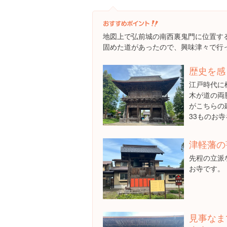
地図上で弘前城の南西裏鬼門に位置す
固めた道があったので、興味津々で行
歴史を感
江戸時代に
木が道の両
がこちらの
33ものお
津軽藩の
先程の立派
お寺です。
見事なま