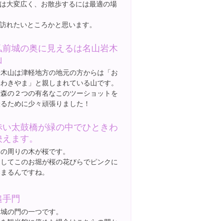
は大変広く、お散歩するには最適の場
訪れたいところかと思います。
弘前城の奥に見えるは名山岩木
山
岩木山は津軽地方の地元の方からは「お
いわきやま」と親しまれている山です。
青森の２つの有名なこのツーショットを
撮るために少々頑張りました！
赤い太鼓橋が緑の中でひときわ
映えます。
この周りの木が桜です。
そしてこのお堀が桜の花びらでピンクに
染まるんですね。
追手門
お城の門の一つです。