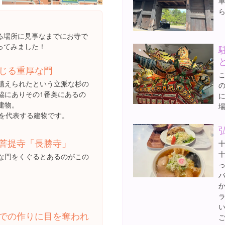
る場所に見事なまでにお寺で
ってみました！
じる重厚な門
植えられたという立派な杉の
脇にありその1番奥にあるの
建物。
寺を代表する建物です。
菩提寺「長勝寺」
な門をくぐるとあるのがこの
での作りに目を奪われ