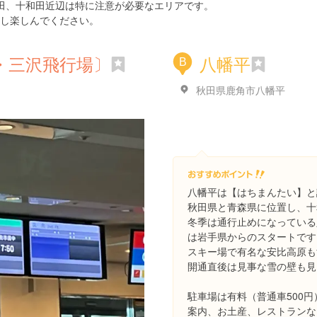
田、十和田近辺は特に注意が必要なエリアです。
し楽しんでください。
・三沢飛行場〕
八幡平
B
秋田県鹿角市八幡平
八幡平は【はちまんたい】と
秋田県と青森県に位置し、十
冬季は通行止めになっている
は岩手県からのスタートです
スキー場で有名な安比高原も
開通直後は見事な雪の壁も見
駐車場は有料（普通車500
案内、お土産、レストランな