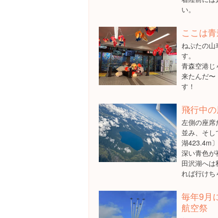
い。
ここは青
ねぷたの山
す。
青森空港じ
来たんだ〜
す！
飛行中の
左側の座席
並み、そし
湖423.4
深い青色が
田沢湖へは
れば行けち
毎年9月
航空祭