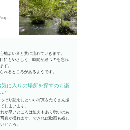
https://www.instagram.com/explore/locations/264572990
心地よい音と共に流れていきます。
目にもやさしく、時間が経つのを忘れ
ます。
られるところがあるようです。
お気に入りの場所を探すのも楽
しい
やっぱり記念にとつい写真をたくさん撮
ってしまいます。
流れが早いところは迫力もあり勢いのあ
る写真が撮れます。できれば動画も残し
たいところ。