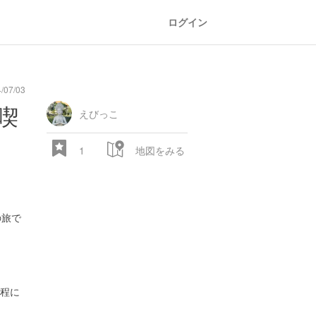
ログイン
07/03
oad
train
comic
mountain
sports
fishing
bbq
fashion
tradition
music
baby
camera
amusement
aquarium
sea
ball
baer
bell
flo
喫
park
えびっこ
1
地図をみる
の旅で
28.522 px
程に