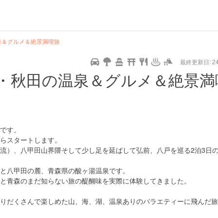
hot
type
star
camera
home
settings
profile
print
rank
mail
lock
calendar
access
泉＆グルメ＆絶景満喫旅
最終更新日: 24/
e
walking
cycling
nature
stroll
art
camp
history
castle
temple
cafe
gourmet
onsen
outdoor
world
public bath
shopping
general
railr
・秋田の温泉＆グルメ＆絶景満
heritage
store
go
です。
らスタートします。
流）、八甲田山界隈そして少し足を延ばして弘前、八戸を巡る2泊3日
と八甲田の麓、青森県の酸ヶ湯温泉です。
と青森のまだ知らない旅の醍醐味を実際に体験してきました。
りだくさんで楽しめた山、海、湖、温泉ありのバラエティーに飛んだ旅