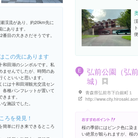
瀬渓流があり、約20km先に
園にあります。
12番目の大きさだそうです。
はこの先にあります
十和田湖のシンボルです。私
弘前公園（弘
めませんでしたが、時間のあ
E
行くといいと思います。
城）
くには十和田湖観光交流セン
、各種パンフレットが置いて
青森県弘前市下白銀町１
できます。
いな施設でした。
ころを発見！
を簡単に行き来できるところ
桜の季節にはピンク色に染ま
い絶景が観られますが、桜の