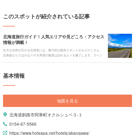
このスポットが紹介されている記事
北海道旅行ガイド！人気エリアや見どころ・アクセス
情報が満載！
壮大な自然が広がる北海道には、魅力的な観光スポットがもりだくさん。
北海道ならではの山々や大草原の風景は訪れる人々を魅了します。ラベン
ダー畑、雪景色、運河クルーズ、夜景など同じ北海道でも四季やエリアご
との表情も違って楽しみ方もさまざまです。 また、新鮮な魚介、ラーメ
ン、ジンギスカン、スープカレーなどのグルメ、全国区の知名度のスイー
基本情報
ツも数多くあります。散策のあとには、温泉で癒やされ、身も心もほっこ
り。北海道の魅力をご紹介します！
地図を見る
北海道釧路市阿寒町オクルシュベ３-１
0154-67-5566
https://www.hotespa.net/hotels/akangawa/