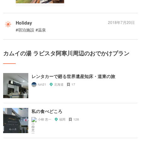
Holiday
2018年7月20日
#宿泊施設 #温泉
カムイの湯 ラビスタ阿寒川周辺のおでかけプラン
レンタカーで廻る世界遺産知床・道東の旅
run21
北海道
17
私の食べどころ
小柳 恵一
福岡
128