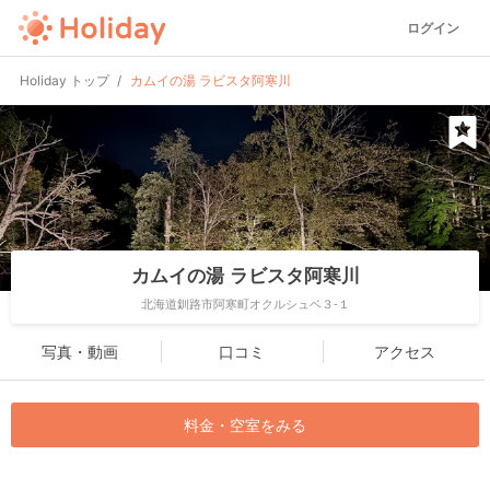
ログイン
Holiday トップ
カムイの湯 ラビスタ阿寒川
カムイの湯 ラビスタ阿寒川
北海道釧路市阿寒町オクルシュベ３-１
写真・動画
口コミ
アクセス
料金・空室をみる