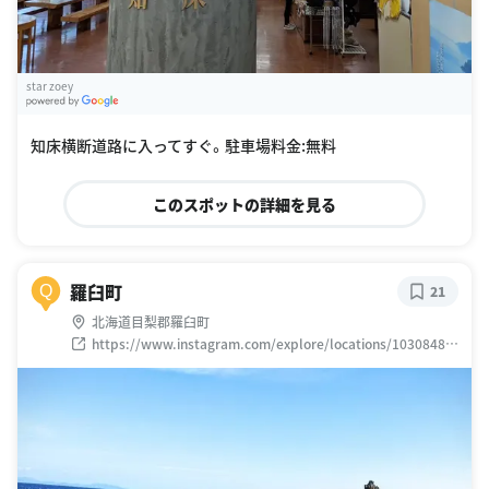
star zoey
G
oogle Places
知床横断道路に入ってすぐ。駐車場料金:無料
このスポットの詳細を見る
羅臼町
Q
21
北海道目梨郡羅臼町
https://www.instagram.com/explore/locations/10308489
40