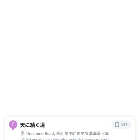
天に続く道
E
123
Unnamed Road, 峰浜 斜里町 斜里郡 北海道 日本
https://www.shiretoko.asia/list_scenery.html