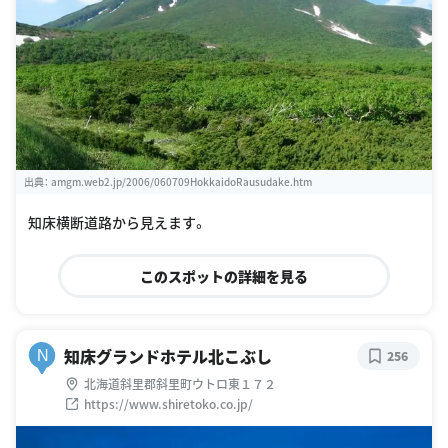
出典：
amgm.web2.jp/2006/060709HokkaidoRausudake.htm
知床横断道路から見えます。
このスポットの詳細を見る
知床グランドホテル北こぶし
N
256
北海道斜里郡斜里町ウトロ東１７２
https://www.shiretoko.co.jp/