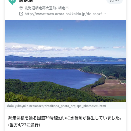
北海道網走郡大空町、網走市
http://www.town.ozora.hokkaido.jp/dd.aspx?
menuid=1339
出典：
yukoyuko.net/onsen/detail/spa_photo_org-spa_photo3596.html
網走湖横を通る国道39号線沿いに水芭蕉が群生していました。
(当方4/27に通行)