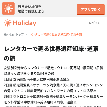
行きたい場所を
アプリで開く
地図で確認しよう
ログイン
Holiday トップ
レンタカーで廻る世界遺産知床・道東の旅
レンタカーで廻る世界遺産知床・道東
の旅
女満別空港からレンタカーで網走→ウトロ→阿寒湖→摩周湖→屈斜
路湖→女満別をぐるり3泊4日の旅
1日目 女満別空港→網走監獄→網走湖温泉△
2日目 網走湖温泉→オホーツク流氷館→天に続く道→オシンコシン
の滝→ウトロ→知床観光船→カムイワッカの滝→ウトロ温泉△
3日目 ウトロ温泉→知床峠→羅臼→標津サーモンパーク→ 標津サー
モン科学館→中標津町→弟子屈町→阿寒川温泉△