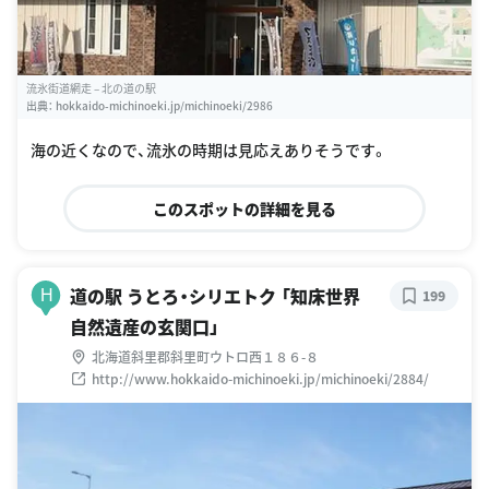
流氷街道網走 – 北の道の駅
出典：
hokkaido-michinoeki.jp/michinoeki/2986
海の近くなので、流氷の時期は見応えありそうです。
このスポットの詳細を見る
道の駅 うとろ・シリエトク 「知床世界
H
199
自然遺産の玄関口」
北海道斜里郡斜里町ウトロ西１８６-８
http://www.hokkaido-michinoeki.jp/michinoeki/2884/