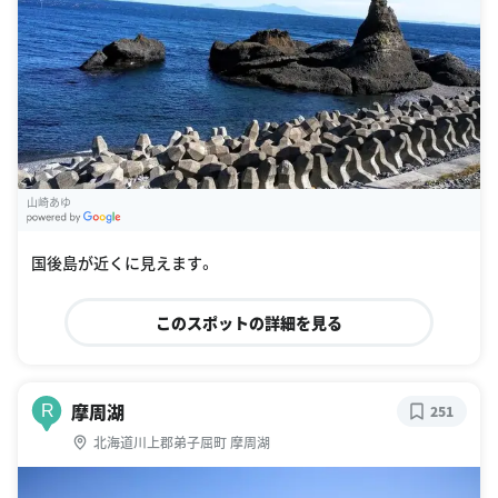
山崎あゆ
G
oogle Places
国後島が近くに見えます。
このスポットの詳細を見る
摩周湖
R
251
北海道川上郡弟子屈町 摩周湖