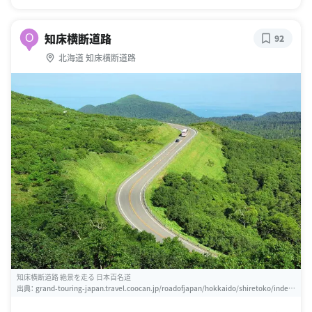
知床横断道路
O
92
北海道 知床横断道路
知床横断道路 絶景を走る 日本百名道
出典：
grand-touring-japan.travel.coocan.jp/roadofjapan/hokkaido/shiretoko/index.
htm