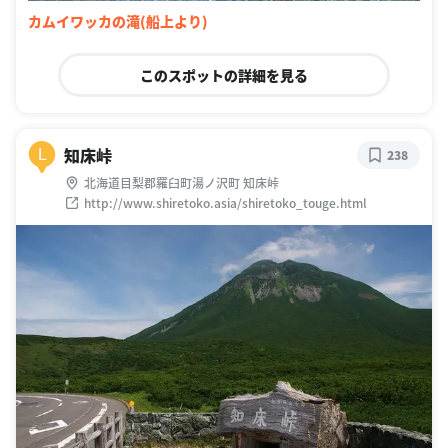
カムイワッカの滝(船上より)
このスポットの詳細を見る
知床峠
L
238
北海道目梨郡羅臼町湯ノ沢町 知床峠
http://www.shiretoko.asia/shiretoko_touge.html