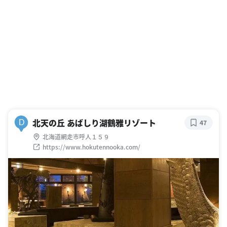
北天の丘 あばしり湖鶴雅リゾート
D
47
北海道網走市呼人１５９
https://www.hokutennooka.com/