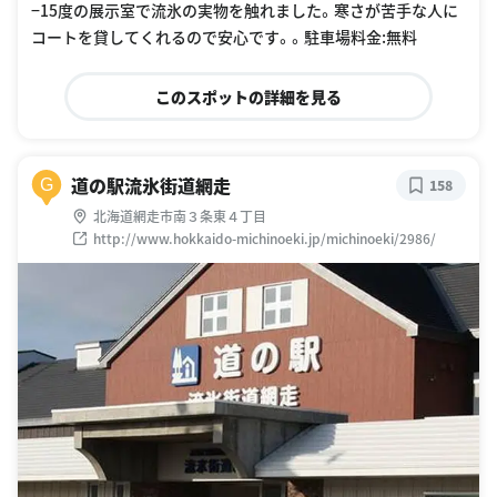
−15度の展示室で流氷の実物を触れました。寒さが苦手な人に
コートを貸してくれるので安心です。。駐車場料金:無料
このスポットの詳細を見る
道の駅流氷街道網走
G
158
北海道網走市南３条東４丁目
http://www.hokkaido-michinoeki.jp/michinoeki/2986/