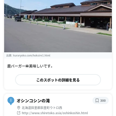
出典：
kuraryoko.com/hoksire1.html
鹿バーガー🍔美味しいです。
このスポットの詳細を見る
オシンコシンの滝
I
300
北海道斜里郡斜里町ウトロ西
http://www.shiretoko.asia/oshinkoshin.html