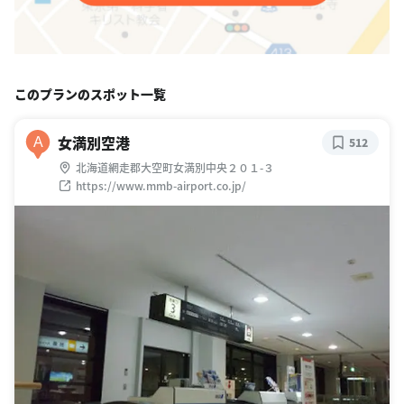
このプランのスポット一覧
女満別空港
A
512
北海道網走郡大空町女満別中央２０１-３
https://www.mmb-airport.co.jp/