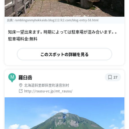
出典：
ramblingonmyhokkaido.blog112.fc2.com/blog-entry-58.html
知床一望出来ます。時期によっては駐車場が混み合います。。
駐車場料金:無料
このスポットの詳細を見る
羅臼岳
M
27
北海道斜里郡斜里町遠音別村
http://rausu-vc.jp/mt_rausu/