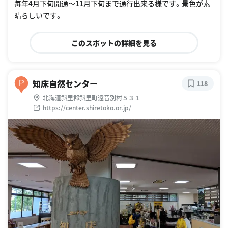
毎年4月下旬開通〜11月下旬まで通行出来る様です。景色が素
晴らしいです。
このスポットの詳細を見る
知床自然センター
P
118
北海道斜里郡斜里町遠音別村５３１
https://center.shiretoko.or.jp/