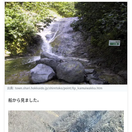
出典：
town.shari.hokkaido.jp/shiretoko/point/8p_kamuiwakka.htm
船から見ました。