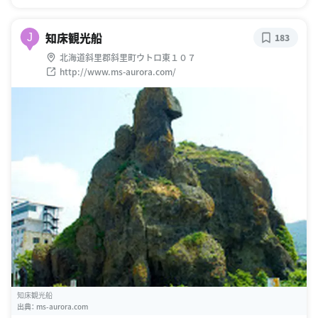
知床観光船
J
183
北海道斜里郡斜里町ウトロ東１０７
http://www.ms-aurora.com/
知床観光船
出典：
ms-aurora.com