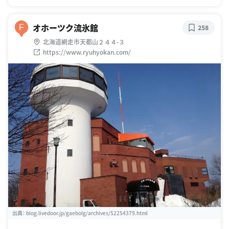
オホーツク流氷館
F
258
北海道網走市天都山２４４-３
https://www.ryuhyokan.com/
出典：
blog.livedoor.jp/gaebolg/archives/52254379.html