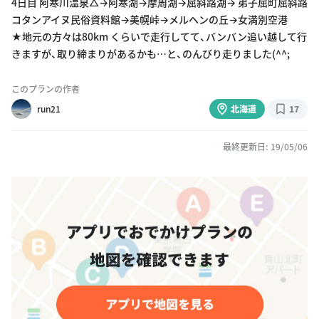
4日目 阿寒川温泉△→阿寒湖→摩周湖→屈斜路湖→ 弟子屈町屈斜路
コタンアイヌ民俗資料館→美幌峠→メルヘンの丘→女満別空港
★地元の方々は80km くらいで走行してて、バンバン追い越して行
きますが、取り締まりがあるかも…と、のんびり走りました(^^;
このプランの作者
run21
北海道
17
最終更新日: 19/05/06