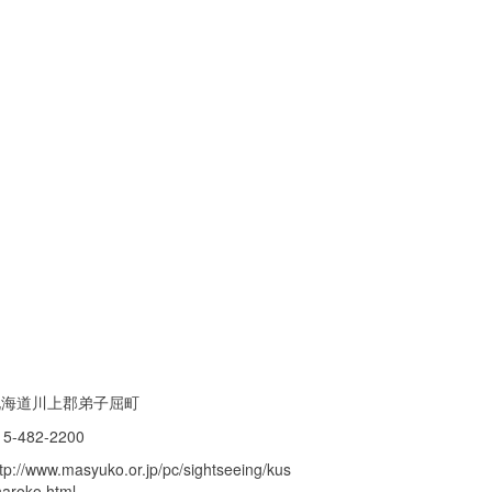
北海道川上郡弟子屈町
15-482-2200
tp://www.masyuko.or.jp/pc/sightseeing/kus
haroko.html