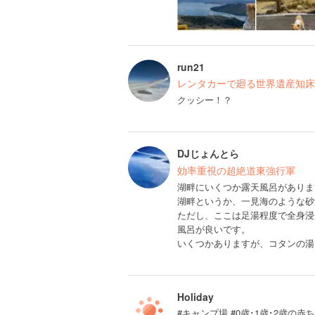
run21
レンタカーで廻る世界遺産知床
クッシー！？
DJじょんとら
効率重視の超絶道東強行軍
湖畔にいくつか露天風呂がありま
湖畔というか、一見海のような砂
ただし、ここは足湯程度で全身浸
風呂が良いです。
いくつかありますが、コタンの湯
Holiday
#キャンプ場 #0歳･1歳･2歳の赤ち