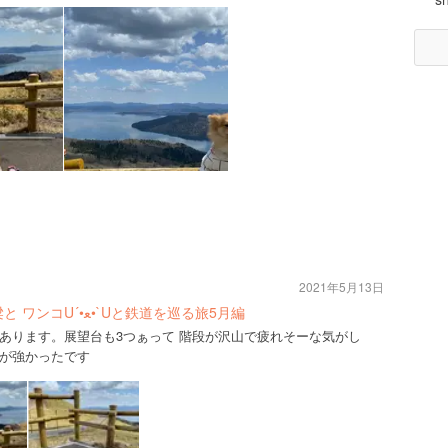
2021年5月13日
北海道道東 タウシュベツ川橋梁と ワンコU´•ﻌ•`Uと鉄道を巡る旅5月編
あります。展望台も3つぁって 階段が沢山で疲れそーな気がし
が強かったです