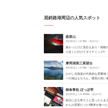
屈斜路湖周辺の人気スポット
硫黄山
0m
屈斜路湖より約
（徒歩0分）
臭かったけど見応えあり！箱根
り近くに行けてダイナミック‼️
摩周湖第三展望台
0m
屈斜路湖より約
（徒歩0分）
ひがし北海道の代表的な景勝地
ーの湖はもちろん、標高の高い場所
御食事処 ぽっぽ亭
410m
屈斜路湖より約
（徒歩7分）
初日に立ち寄ろうと思ったらまさ
からの営業だった‼️豚丼が食べた..