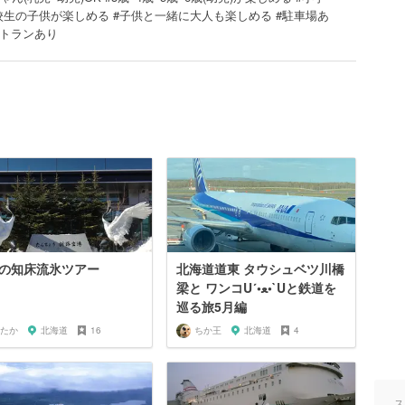
校生の子供が楽しめる #子供と一緒に大人も楽しめる #駐車場あ
ストランあり
の知床流氷ツアー
北海道道東 タウシュベツ川橋
梁と ワンコU´•ﻌ•`Uと鉄道を
巡る旅5月編
たか
北海道
16
ちか王
北海道
4
ス