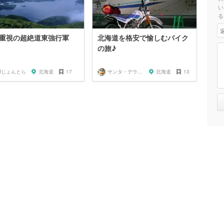
い
る
重視の超絶道東強行軍
北海道を格安で愉しむバイク
の旅♪
Jじょんとら
北海道
17
サンタ・デラックス
北海道
13