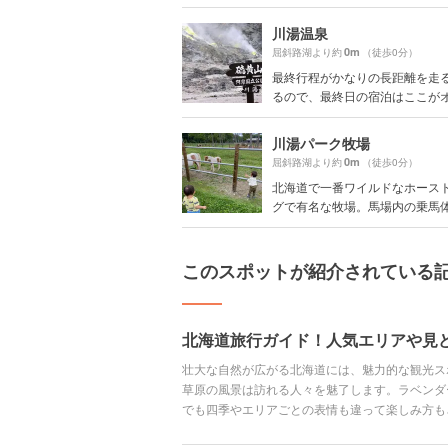
川湯温泉
0m
屈斜路湖より約
（徒歩0分）
最終行程がかなりの長距離を走
るので、最終日の宿泊はここがオス
川湯パーク牧場
0m
屈斜路湖より約
（徒歩0分）
北海道で一番ワイルドなホース
グで有名な牧場。馬場内の乗馬体験
このスポットが紹介されている
北海道旅行ガイド！人気エリアや見
壮大な自然が広がる北海道には、魅力的な観光ス
草原の風景は訪れる人々を魅了します。ラベンダ
でも四季やエリアごとの表情も違って楽しみ方も
ンギスカン、スープカレーなどのグルメ、全国区