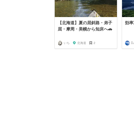
【北海道】夏の屈斜路・弟子
効率
屈・摩周・美幌から知床へ🚗
いち
北海道
2
D