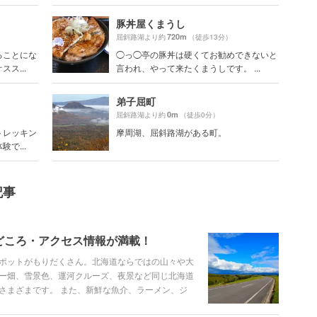
豚丼屋くまうし
720m
屈斜路湖より約
（徒歩13分）
ることにな
◯っ◯亭の豚丼は硬くてお勧めできないと
ス...
言われ、やって来たくまうしです。 ...
弟子屈町
0m
屈斜路湖より約
（徒歩0分）
トレッキン
摩周湖、屈斜路湖がある町。
で...
記事
どころ・アクセス情報が満載！
ポットがもりだくさん。北海道ならではの山々や大
ー畑、雪景色、運河クルーズ、夜景など同じ北海道
さまざまです。 また、新鮮な魚介、ラーメン、ジ
の知名度のスイーツも数多くあります。散策のあと