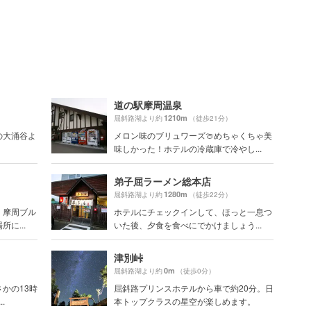
道の駅摩周温泉
1210m
屈斜路湖より約
（徒歩21分）
の大涌谷よ
メロン味のブリュワーズ🍈めちゃくちゃ美
味しかった！ホテルの冷蔵庫で冷やし...
弟子屈ラーメン総本店
1280m
屈斜路湖より約
（徒歩22分）
！摩周ブル
ホテルにチェックインして、ほっと一息つ
に...
いた後、夕食を食べにでかけましょう...
津別峠
0m
屈斜路湖より約
（徒歩0分）
かの13時
屈斜路プリンスホテルから車で約20分。日
.
本トップクラスの星空が楽しめます。