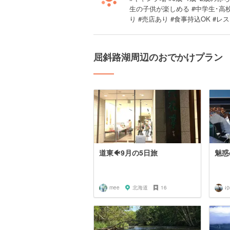
生の子供が楽しめる #中学生･高
り #売店あり #食事持込OK #レ
屈斜路湖周辺のおでかけプラン
道東🐠9月の5日旅
魅惑
mee
北海道
16
ゆ