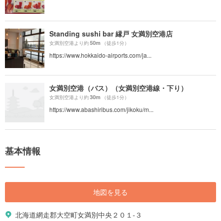
Standing sushi bar 縁戸 女満別空港店
50m
女満別空港より約
（徒歩1分）
https://www.hokkaido-airports.com/ja...
女満別空港（バス）（女満別空港線・下り）
30m
女満別空港より約
（徒歩1分）
https://www.abashiribus.com/jikoku/m...
基本情報
地図を見る
北海道網走郡大空町女満別中央２０１-３