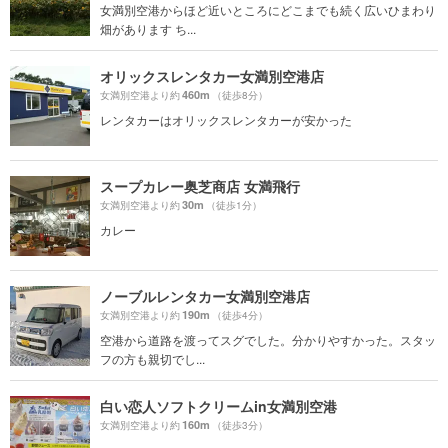
女満別空港からほど近いところにどこまでも続く広いひまわり
畑があります ち...
オリックスレンタカー女満別空港店
460m
女満別空港より約
（徒歩8分）
レンタカーはオリックスレンタカーが安かった
スープカレー奥芝商店 女満飛行
30m
女満別空港より約
（徒歩1分）
カレー
ノーブルレンタカー女満別空港店
190m
女満別空港より約
（徒歩4分）
空港から道路を渡ってスグでした。分かりやすかった。スタッ
フの方も親切でし...
白い恋人ソフトクリームin女満別空港
160m
女満別空港より約
（徒歩3分）