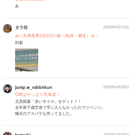
あ
タラ坊
2025年6月13日
🌿𓈒𓏸夫婦道東2泊3日の旅（知床・網走）🌿𓈒𓏸
到着
jump.w_rabbitkun
2025年4月30日
GWはやっぱり北海道！
北見銘菓「赤いサイロ」をゲット！！
去年新千歳空港で手に入らなかったのでリベンジ。
極太のアスパラも売ってました。
hatsuki
2024年2月25日