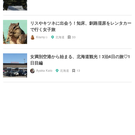
リスやキツネに出会う！知床、釧路湿原をレンタカー
で行く女子旅
Kramy☆
北海道
33
女満別空港から始まる、北海道観光！3泊4日の旅♡1
日目編
Ayaka Kato
北海道
13