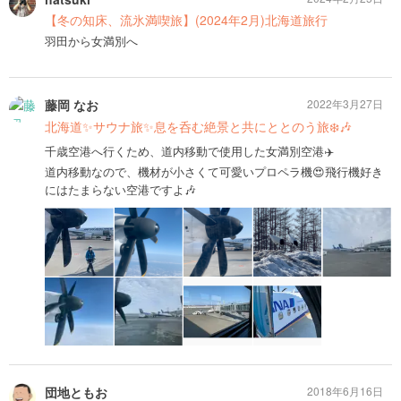
【冬の知床、流氷満喫旅】(2024年2月)北海道旅行
羽田から女満別へ
藤岡 なお
2022年3月27日
北海道✨サウナ旅✨息を呑む絶景と共にととのう旅❄️🎶
千歳空港へ行くため、道内移動で使用した女満別空港✈️
道内移動なので、機材が小さくて可愛いプロペラ機😍飛行機好き
にはたまらない空港ですよ🎶
団地ともお
2018年6月16日