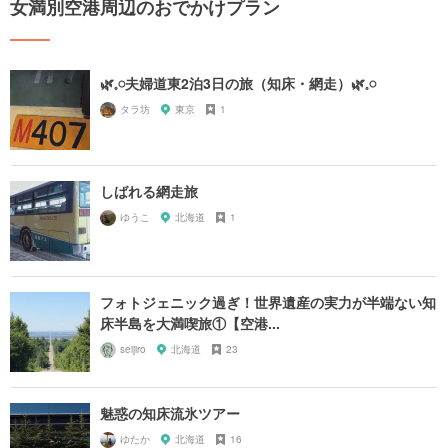
女満別空港周辺のおでかけプラン
🌿𓈒𓏸夫婦道東2泊3日の旅（知床・網走）🌿𓈒𓏸
タラ坊
東京
1
しばれる網走旅
ゆうこ
北海道
1
フォトジェニック過ぎ！世界遺産の実力が半端ない知
床半島を大満喫旅①【空港...
seijiro
北海道
23
魅惑の知床流氷ツアー
ゆたか
北海道
16