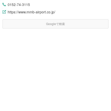
0152-74-3115
https://www.mmb-airport.co.jp/
Googleで検索