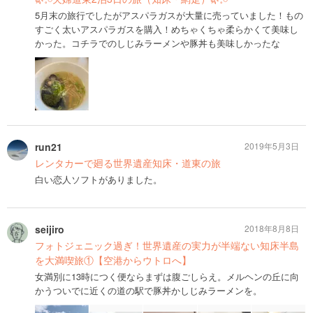
5月末の旅行でしたがアスパラガスが大量に売っていました！もの
すごく太いアスパラガスを購入！めちゃくちゃ柔らかくて美味し
かった。コチラでのしじみラーメンや豚丼も美味しかったな
run21
2019年5月3日
レンタカーで廻る世界遺産知床・道東の旅
白い恋人ソフトがありました。
seijiro
2018年8月8日
フォトジェニック過ぎ！世界遺産の実力が半端ない知床半島
を大満喫旅①【空港からウトロへ】
女満別に13時につく便ならまずは腹ごしらえ。メルヘンの丘に向
かうついでに近くの道の駅で豚丼かしじみラーメンを。