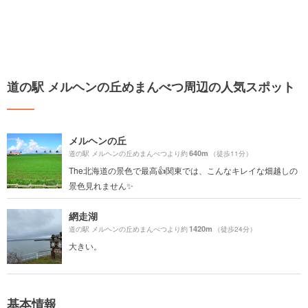
道の駅 メルヘンの丘めまんべつ周辺の人気スポット
メルヘンの丘
640m
道の駅 メルヘンの丘めまんべつより約
（徒歩11分）
The北海道の景色で最高👍関東では、こんなキレイな畑越しの
景色見れません✨
網走湖
1420m
道の駅 メルヘンの丘めまんべつより約
（徒歩24分）
大きい。
基本情報