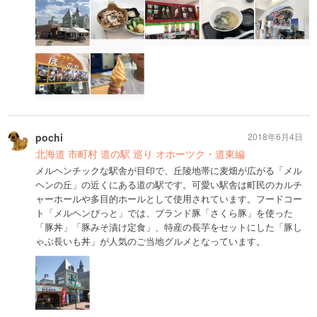
pochi
2018年6月4日
北海道 市町村 道の駅 巡り オホーツク・道東編
メルヘンチックな駅舎が目印で、丘陵地帯に麦畑が広がる「メル
ヘンの丘」の近くにある道の駅です。可愛い駅舎は町民のカルチ
ャーホールや多目的ホールとして使用されています。フードコー
ト「メルヘンぴっと」では、ブランド豚「さくら豚」を使った
「豚丼」「豚みそ漬け定食」、特産の長芋をセットにした「豚し
ゃぶ長いも丼」が人気のご当地グルメとなっています。