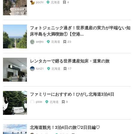
pochi
北海道
4
フォトジェニック過ぎ！世界遺産の実力が半端ない知
床半島を大満喫旅①【空港...
seijiro
北海道
23
レンタカーで廻る世界遺産知床・道東の旅
run21
北海道
17
ファミリーにおすすめ！ひがし北海道3泊4日
pixie
北海道
9
北海道観光！3泊4日の旅♡2日目編♡