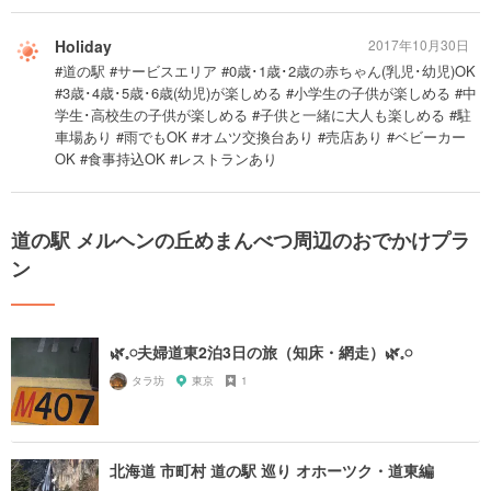
Holiday
2017年10月30日
#道の駅 #サービスエリア #0歳･1歳･2歳の赤ちゃん(乳児･幼児)OK
#3歳･4歳･5歳･6歳(幼児)が楽しめる #小学生の子供が楽しめる #中
学生･高校生の子供が楽しめる #子供と一緒に大人も楽しめる #駐
車場あり #雨でもOK #オムツ交換台あり #売店あり #ベビーカー
OK #食事持込OK #レストランあり
道の駅 メルヘンの丘めまんべつ周辺のおでかけプラ
ン
🌿𓈒𓏸夫婦道東2泊3日の旅（知床・網走）🌿𓈒𓏸
タラ坊
東京
1
北海道 市町村 道の駅 巡り オホーツク・道東編