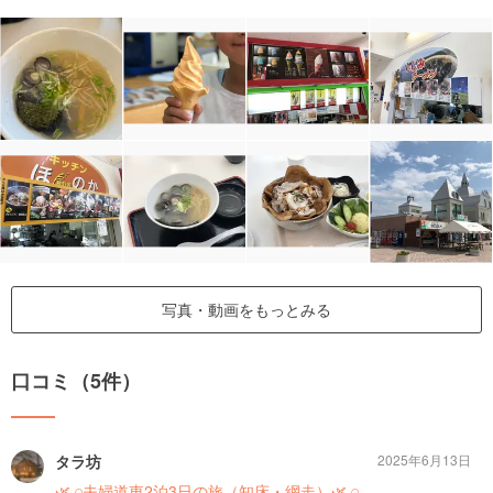
写真・動画をもっとみる
口コミ（5件）
タラ坊
2025年6月13日
🌿𓈒𓏸夫婦道東2泊3日の旅（知床・網走）🌿𓈒𓏸