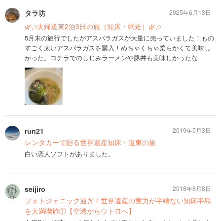
タラ坊
2025年6月13日
🌿𓈒𓏸夫婦道東2泊3日の旅（知床・網走）🌿𓈒𓏸
5月末の旅行でしたがアスパラガスが大量に売っていました！もの
すごく太いアスパラガスを購入！めちゃくちゃ柔らかくて美味し
かった。コチラでのしじみラーメンや豚丼も美味しかったな
run21
2019年5月3日
レンタカーで廻る世界遺産知床・道東の旅
白い恋人ソフトがありました。
seijiro
2018年8月8日
フォトジェニック過ぎ！世界遺産の実力が半端ない知床半島
を大満喫旅①【空港からウトロへ】