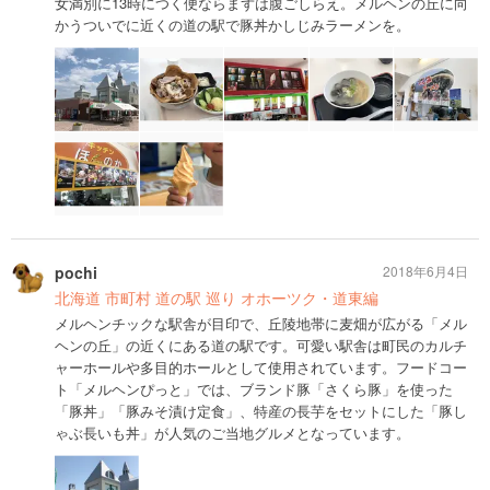
女満別に13時につく便ならまずは腹ごしらえ。メルヘンの丘に向
かうついでに近くの道の駅で豚丼かしじみラーメンを。
pochi
2018年6月4日
北海道 市町村 道の駅 巡り オホーツク・道東編
メルヘンチックな駅舎が目印で、丘陵地帯に麦畑が広がる「メル
ヘンの丘」の近くにある道の駅です。可愛い駅舎は町民のカルチ
ャーホールや多目的ホールとして使用されています。フードコー
ト「メルヘンぴっと」では、ブランド豚「さくら豚」を使った
「豚丼」「豚みそ漬け定食」、特産の長芋をセットにした「豚し
ゃぶ長いも丼」が人気のご当地グルメとなっています。