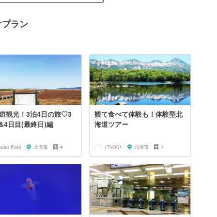
けプラン
道観光！3泊4日の旅♡3
観て食べて体験も！体験型北
&4日目(最終日)編
海道ツアー
yaka Kato
北海道
4
17sl031
北海道
1