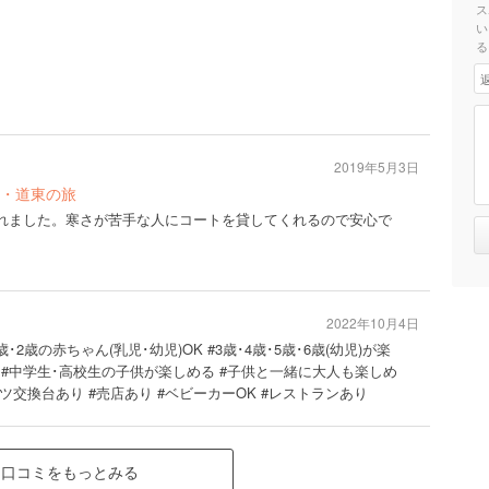
ス
い
る
2019年5月3日
・道東の旅
触れました。寒さが苦手な人にコートを貸してくれるので安心で
2022年10月4日
歳･2歳の赤ちゃん(乳児･幼児)OK #3歳･4歳･5歳･6歳(幼児)が楽
 #中学生･高校生の子供が楽しめる #子供と一緒に大人も楽しめ
ムツ交換台あり #売店あり #ベビーカーOK #レストランあり
口コミをもっとみる