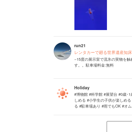
run21
レンタカーで廻る世界遺産知床
−15度の展示室で流氷の実物を
す。。駐車場料金:無料
Holiday
#博物館 #科学館 #展望台 #0歳･1
しめる #小学生の子供が楽しめる
る #駐車場あり #雨でもOK #オ