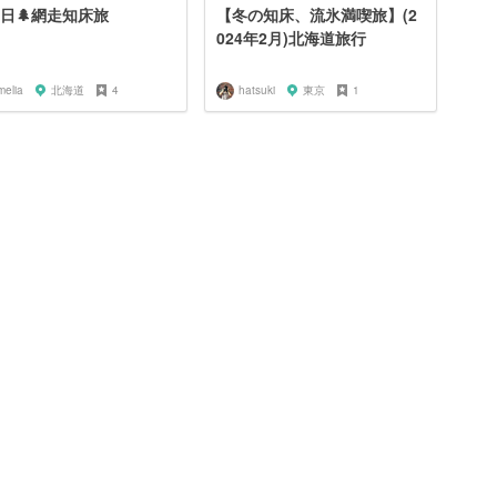
2日🌲網走知床旅
【冬の知床、流氷満喫旅】(2
024年2月)北海道旅行
melia
北海道
4
hatsuki
東京
1