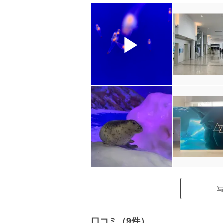
▶
口コミ（9件）