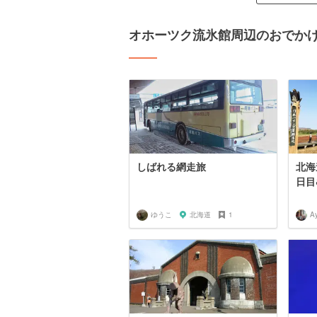
オホーツク流氷館周辺のおでか
しばれる網走旅
北海
日目
ゆうこ
北海道
1
A