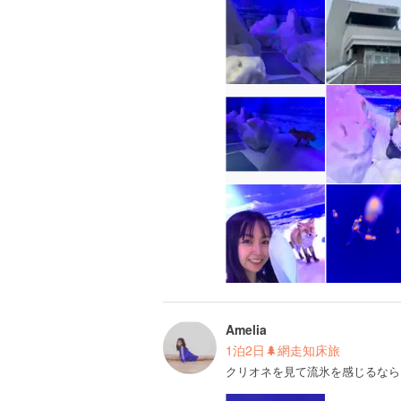
Amelia
1泊2日🌲網走知床旅
クリオネを見て流氷を感じるなら