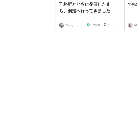
刑務所とともに発展したま
1泊
ち、網走へ行ってきました
大和なでし子
北海道
4
A