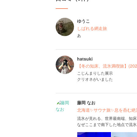
ゆうこ
しばれる網走旅
あ
hatsuki
【冬の知床、流氷満喫旅】(202
こじんまりした展示
クリオネがいました
藤岡 なお
北海道✨サウナ旅✨息を呑む絶景
流氷が見れる、世界最南端、知床
なぜここまで南下した地点で流氷