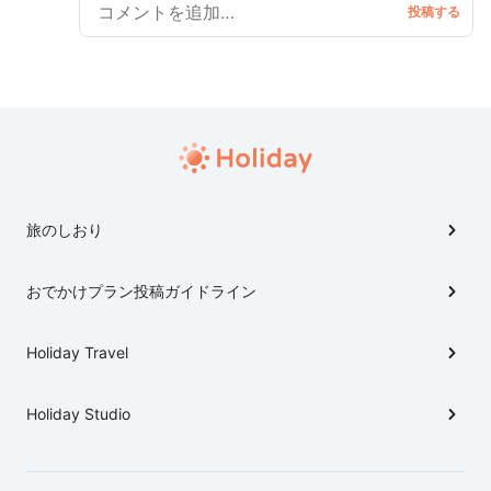
ンパーク→ 標津サーモン科学館→中標津町→弟子屈町
→阿寒川温泉△ 4日目 阿寒川温泉△→阿寒湖→摩周湖
→屈斜路湖→ 弟子屈町屈斜路コタンアイヌ民俗資料館
→美幌峠→メルヘンの丘→女満別空港 ★地元の方々は
80km くらいで走行してて、バンバン追い越して行きま
すが、取り締まりがあるかも…と、のんびり走りました
(^^;
旅のしおり
おでかけプラン投稿ガイドライン
Holiday Travel
Holiday Studio