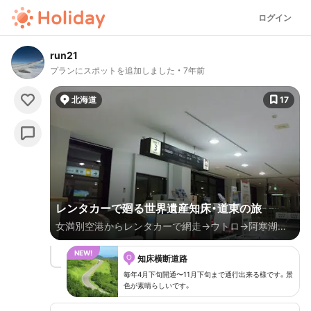
ログイン
run21
プランにスポットを追加しました
7年前
北海道
17
レンタカーで廻る世界遺産知床・道東の旅
女満別空港からレンタカーで網走→ウトロ→阿寒湖→
摩周湖→屈斜路湖→女満別をぐるり3泊4日の旅 1日目
O
女満別空港→網走監獄→網走湖温泉△ 2日目 網走湖温
知床横断道路
泉→オホーツク流氷館→天に続く道→オシンコシンの
毎年4月下旬開通〜11月下旬まで通行出来る様です。景
色が素晴らしいです。
滝→ウトロ→知床観光船→カムイワッカの滝→ウトロ
温泉△ 3日目 ウトロ温泉→知床峠→羅臼→標津サーモ