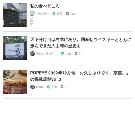
私の食べどころ
小柳 恵一
福岡
128
天下分け目は島本にあり。国産初ウイスキーとともに
歩んできた大山崎の歴史を...
関西が好っきゃねん
大阪
7
POPEYE 2022年12月号「お久しぶりです、京都。」
の掲載店舗vol.3
Ikkun
京都
6