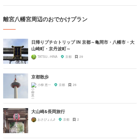
離宮八幡宮周辺のおでかけプラン
日帰りプチ☆トリップ IN 京都～亀岡市・八幡市・大
山崎町・京丹波町～
TATSU-.-HINA
京都
29
京都散歩
小柳 恵一
京都
26
大山崎&長岡旅行
おさぴょん♪
京都
2