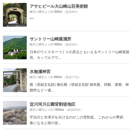
アサヒビール大山崎山荘美術館
420m
離宮八幡宮より約
（徒歩8分）
***
サントリー山崎蒸溜所
490m
離宮八幡宮より約
（徒歩9分）
日本のウイスキーづくりの原点ともいえるサントリー山崎蒸留
所。カップルでウ...
水無瀬神宮
960m
離宮八幡宮より約
（徒歩17分）
殿（登録文化財) 御社殿（登録文化財 御本殿、拝殿、渡廊、神
饌所など一連...
淀川河川公園背割堤地区
1800m
離宮八幡宮より約
（徒歩30分）
宇治川と木津川を分けるのがこの背割堤。 これからの季節、
春になると桜の並...