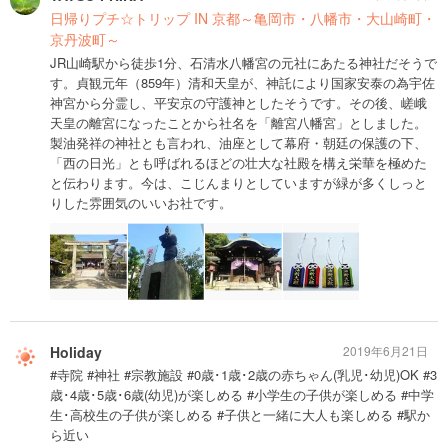
日帰りプチ☆トリップ IN 京都～亀岡市・八幡市・大山崎町・
京丹波町～
JR山崎駅から徒歩1分、石清水八幡宮の元社にあたる神社だそうで
す。貞観元年（859年）清和天皇が、神託により国家安泰の為宇佐
神宮から分霊し、平安京の守護神としたそうです。その後、嵯峨
天皇の離宮になったことから社名を「離宮八幡宮」としました。
製油発祥の神社とも言われ、油座として幕府・朝廷の保護の下、
「西の日光」とも呼ばれるほどの壮大な社殿を構え栄華を極めた
と伝わります。今は、こじんまりとしていますが緑が多くしっと
りした雰囲気のいいお社です。
Holiday
2019年6月21日
#寺院 #神社 #宗教施設 #0歳･1歳･2歳の赤ちゃん(乳児･幼児)OK #3
歳･4歳･5歳･6歳(幼児)が楽しめる #小学生の子供が楽しめる #中学
生･高校生の子供が楽しめる #子供と一緒に大人も楽しめる #駅か
ら近い