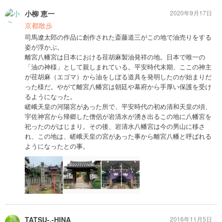
小柳 恵一
2020年9月17日
京都散歩
司馬遼太郎の作品に創作された斎藤道三がこの地で油売りをする
姿が浮かぶ。
離宮八幡宮は日本における荏胡麻製油発祥の地。日本で唯一の
「油の神様」として親しまれている。平安時代末期、ここの神主
が荏胡麻（エゴマ）から油をしぼる道具を発明したのが始まりだ
った様だ。やがて離宮八幡宮は朝廷や幕府から手厚い保護を受け
るようになった。
嵯峨天皇の河陽宮があった所で、平安時代の初め清和天皇の頃、
宇佐神宮から帰郷した僧侶が岩清水が湧き出るこの地に八幡宮を
祀ったのがはじまり。その後、岩清水八幡宮は今の男山に移さ
れ、この地は、嵯峨天皇の宮があった事から離宮八幡と呼ばれる
ようになったとの事。
TATSU-.-HINA
2016年11月5日