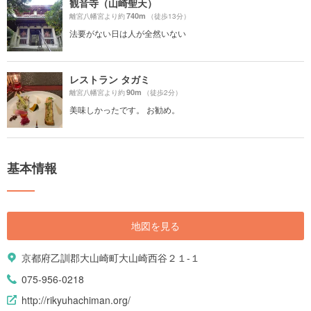
観音寺（山崎聖天）
740m
離宮八幡宮より約
（徒歩13分）
法要がない日は人が全然いない
レストラン タガミ
90m
離宮八幡宮より約
（徒歩2分）
美味しかったです。 お勧め。
基本情報
地図を見る
京都府乙訓郡大山崎町大山崎西谷２１-１
075-956-0218
http://rikyuhachiman.org/