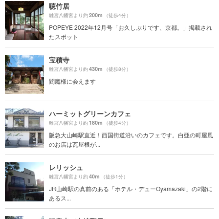
聴竹居
200m
離宮八幡宮より約
（徒歩4分）
POPEYE 2022年12月号「お久しぶりです、京都。」掲載され
たスポット
宝積寺
430m
離宮八幡宮より約
（徒歩8分）
閻魔様に会えます
ハーミットグリーンカフェ
180m
離宮八幡宮より約
（徒歩4分）
阪急大山崎駅直近！西国街道沿いのカフェです。白亜の町屋風
のお店は瓦屋根が...
レリッシュ
40m
離宮八幡宮より約
（徒歩1分）
JR山崎駅の真前のある「ホテル・デューOyamazaki」の2階に
あるス...