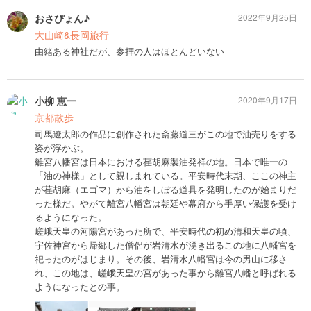
おさぴょん♪
2022年9月25日
大山崎&長岡旅行
由緒ある神社だが、参拝の人はほとんどいない
小柳 恵一
2020年9月17日
京都散歩
司馬遼太郎の作品に創作された斎藤道三がこの地で油売りをする
姿が浮かぶ。
離宮八幡宮は日本における荏胡麻製油発祥の地。日本で唯一の
「油の神様」として親しまれている。平安時代末期、ここの神主
が荏胡麻（エゴマ）から油をしぼる道具を発明したのが始まりだ
った様だ。やがて離宮八幡宮は朝廷や幕府から手厚い保護を受け
るようになった。
嵯峨天皇の河陽宮があった所で、平安時代の初め清和天皇の頃、
宇佐神宮から帰郷した僧侶が岩清水が湧き出るこの地に八幡宮を
祀ったのがはじまり。その後、岩清水八幡宮は今の男山に移さ
れ、この地は、嵯峨天皇の宮があった事から離宮八幡と呼ばれる
ようになったとの事。