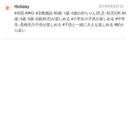
Holiday
2019年6月21日
#寺院 #神社 #宗教施設 #0歳･1歳･2歳の赤ちゃん(乳児･幼児)OK #3
歳･4歳･5歳･6歳(幼児)が楽しめる #小学生の子供が楽しめる #中学
生･高校生の子供が楽しめる #子供と一緒に大人も楽しめる #駅か
ら近い