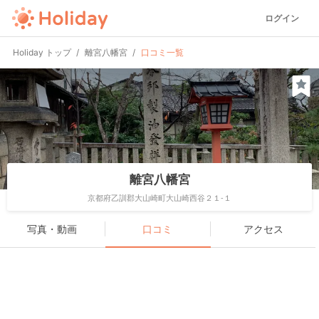
ログイン
Holiday トップ
離宮八幡宮
口コミ一覧
離宮八幡宮
京都府乙訓郡大山崎町大山崎西谷２１-１
写真・動画
口コミ
アクセス