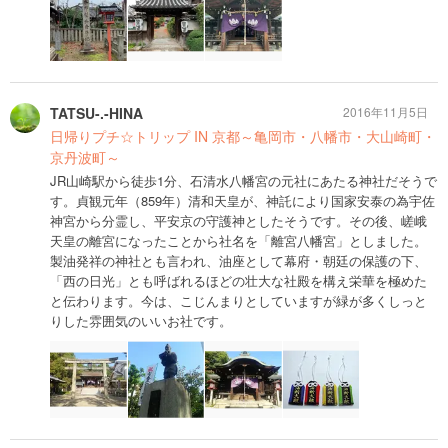
TATSU-.-HINA
2016年11月5日
日帰りプチ☆トリップ IN 京都～亀岡市・八幡市・大山崎町・
京丹波町～
JR山崎駅から徒歩1分、石清水八幡宮の元社にあたる神社だそうで
す。貞観元年（859年）清和天皇が、神託により国家安泰の為宇佐
神宮から分霊し、平安京の守護神としたそうです。その後、嵯峨
天皇の離宮になったことから社名を「離宮八幡宮」としました。
製油発祥の神社とも言われ、油座として幕府・朝廷の保護の下、
「西の日光」とも呼ばれるほどの壮大な社殿を構え栄華を極めた
と伝わります。今は、こじんまりとしていますが緑が多くしっと
りした雰囲気のいいお社です。