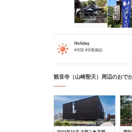
Holiday
#寺院 #宗教施設
観音寺（山崎聖天）周辺のおで
2024年10月 大阪▷▶京都
酒好