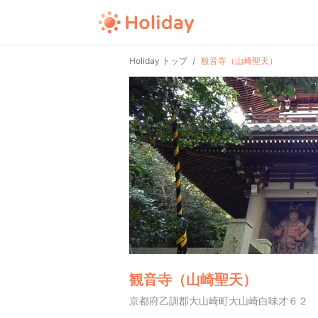
Holiday トップ
観音寺（山崎聖天）
観音寺（山崎聖天）
京都府乙訓郡大山崎町大山崎白味才６２