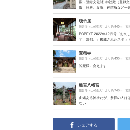
殿（登録文化財) 御社殿（登録文
殿、拝殿、渡廊、神饌所など一連.
聴竹居
540m
観音寺（山崎聖天）より約
（徒
POPEYE 2022年12月号「お
す、京都。」掲載されたスポッ
宝積寺
430m
観音寺（山崎聖天）より約
（徒
閻魔様に会えます
離宮八幡宮
740m
観音寺（山崎聖天）より約
（徒
由緒ある神社だが、参拝の人は
ない
シェアする