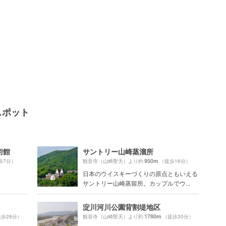
スポット
術館
サントリー山崎蒸溜所
950m
歩7分）
観音寺（山崎聖天）より約
（徒歩16分）
日本のウイスキーづくりの原点ともいえる
サントリー山崎蒸留所。カップルでウ...
淀川河川公園背割堤地区
1780m
歩28分）
観音寺（山崎聖天）より約
（徒歩30分）