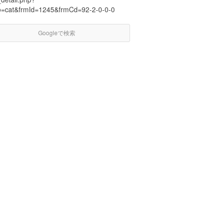
o=cat&frmId=1245&frmCd=92-2-0-0-0
Googleで検索