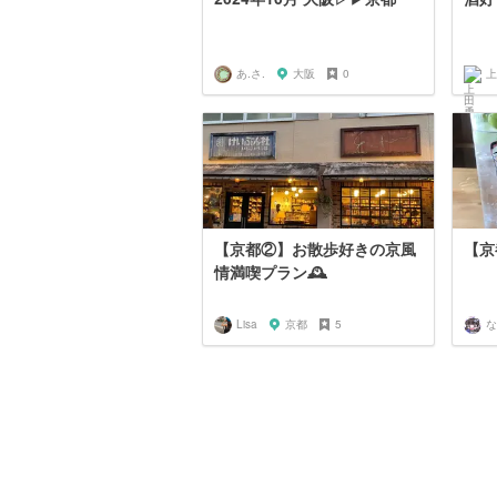
あ.さ.
大阪
0
上
【京都②】お散歩好きの京風
【京
情満喫プラン🕰️
Lisa
京都
5
な