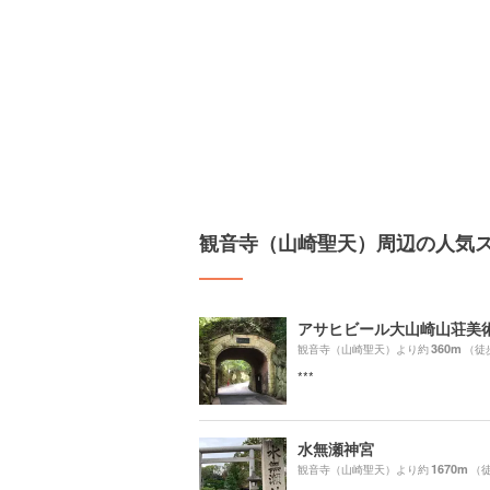
観音寺（山崎聖天）周辺の人気
アサヒビール大山崎山荘美
360m
観音寺（山崎聖天）より約
（徒
***
水無瀬神宮
1670m
観音寺（山崎聖天）より約
（徒