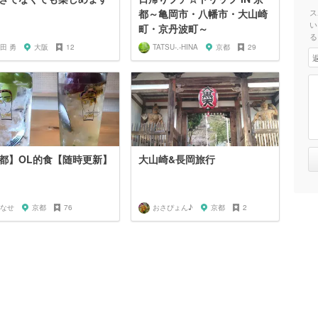
都～亀岡市・八幡市・大山崎
ス
い
町・京丹波町～
る
田 勇
大阪
12
TATSU-.-HINA
京都
29
都】OL的食【随時更新】
大山崎&長岡旅行
なせ
京都
76
おさぴょん♪
京都
2