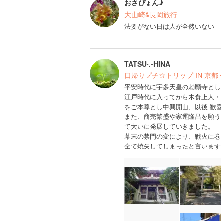
おさぴょん♪
大山崎&長岡旅行
法要がない日は人が全然いない
TATSU-.-HINA
日帰りプチ☆トリップ IN 京
平安時代に宇多天皇の勅願寺とし
江戸時代に入ってから木食上人・
をご本尊とし中興開山、以後 歓
また、商売繁盛や家運隆昌を願う
て大いに発展していきました。
幕末の禁門の変により、戦火に巻
全て焼失してしまったと言います