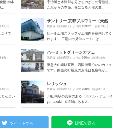
化財 御本
宇治川と木津川を分けるのがこの背割堤。
..
これからの季節、春になると桜の並...
サントリー 京都ブルワリー（天然水のビール工場）
1690m
歩10分）
観音寺（山崎聖天）より約
（徒歩29分）
久しぶりで
ビール工場スタッフが工場内を案内してく
ト
れます。 工場内の見学ルートには、...
ハーミットグリーンカフェ
680m
歩8分）
観音寺（山崎聖天）より約
（徒歩12分）
阪急大山崎駅直近！西国街道沿いのカフェ
です。白亜の町屋風のお店は瓦屋根が...
レリッシュ
700m
歩13分）
観音寺（山崎聖天）より約
（徒歩12分）
ほとんどい
JR山崎駅の真前のある「ホテル・デューO
yamazaki」の2階にあるス...
ツイートする
LINEで送る