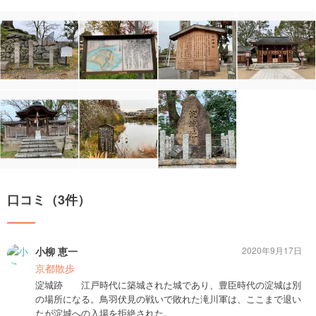
口コミ（3件）
小柳 恵一
2020年9月17日
京都散歩
淀城跡 江戸時代に築城された城であり、豊臣時代の淀城は別
の場所になる。鳥羽伏見の戦いで敗れた滝川軍は、ここまで退い
たが淀城への入場を拒絶された。