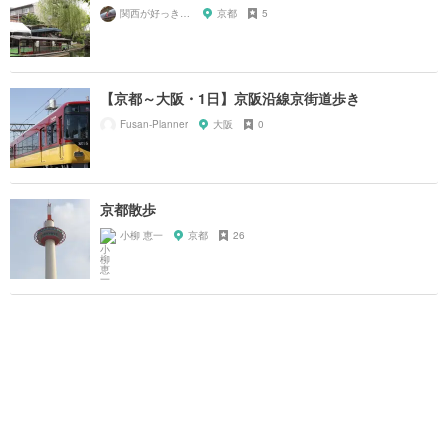
関西が好っきゃねん
京都
5
【京都～大阪・1日】京阪沿線京街道歩き
Fusan-Planner
大阪
0
京都散歩
小柳 恵一
京都
26