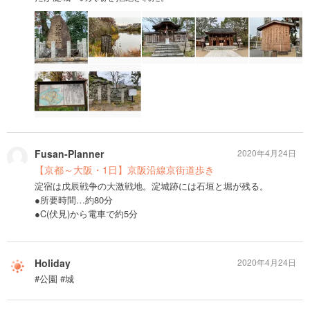
Fusan-Planner
2020年4月24日
【京都～大阪・1日】京阪沿線京街道歩き
淀宿は戊辰戦争の大激戦地。淀城跡には石垣と堀が残る。
●所要時間…約80分
●C(伏見)から電車で約5分
Holiday
2020年4月24日
#公園 #城