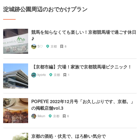
淀城跡公園周辺のおでかけプラン
競馬を知らなくても楽しい！京都競馬場で過ごす休日
♪
S♡
京都
8
【京都市編】穴場！家族で京都競馬場ピクニック！
kyorio
京都
1
POPEYE 2022年12月号「お久しぶりです、京都。」
の掲載店舗vol.3
Ikkun
京都
6
京都の酒処・伏見で、ほろ酔い気分で