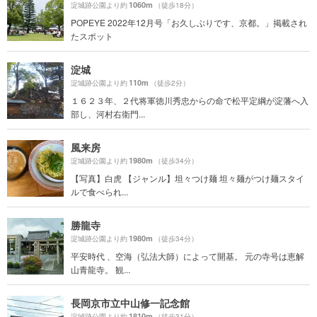
1060m
淀城跡公園より約
（徒歩18分）
POPEYE 2022年12月号「お久しぶりです、京都。」掲載され
たスポット
淀城
110m
淀城跡公園より約
（徒歩2分）
１６２３年、２代将軍徳川秀忠からの命で松平定綱が淀藩へ入
部し、河村右衛門...
風来房
1980m
淀城跡公園より約
（徒歩34分）
【写真】白虎 【ジャンル】坦々つけ麺 坦々麺がつけ麺スタイ
ルで食べられ...
勝龍寺
1980m
淀城跡公園より約
（徒歩34分）
平安時代 、空海（弘法大師）によって開基。 元の寺号は恵解
山青龍寺。 観...
長岡京市立中山修一記念館
1810m
淀城跡公園より約
（徒歩31分）