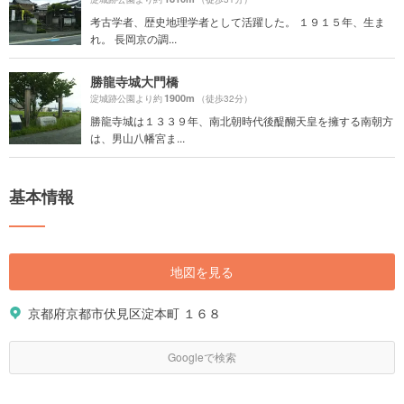
考古学者、歴史地理学者として活躍した。 １９１５年、生ま
れ。 長岡京の調...
勝龍寺城大門橋
1900m
淀城跡公園より約
（徒歩32分）
勝龍寺城は１３３９年、南北朝時代後醍醐天皇を擁する南朝方
は、男山八幡宮ま...
基本情報
地図を見る
京都府京都市伏見区淀本町 １６８
Googleで検索