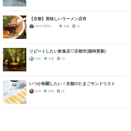
【京都】美味しいラーメン店🍜
AAA/宇野実彩子推し
京都
32
リピートしたい飲食店♡京都市(随時更新)
mee
京都
48
いつか制覇したい！京都のたまごサンドリスト
fumi
京都
28