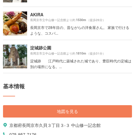
AKIRA
1530m
長岡京市立中山修一記念館より約
（徒歩26分）
長岡京市で28年目の、昔ながらの洋食屋さん。 家族で行ける
ような、コスパ...
淀城跡公園
1810m
長岡京市立中山修一記念館より約
（徒歩31分）
淀城跡 江戸時代に築城された城であり、豊臣時代の淀城は
別の場所になる。...
基本情報
地図を見る
京都府長岡京市久貝３丁目３-３ 中山修一記念館
075-957-7176