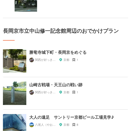
長岡京市立中山修一記念館周辺のおでかけプラン
勝竜寺城下町・長岡京をめぐる
関西が好っきゃねん
京都
1
山崎古戦場・天王山の戦い跡
関西が好っきゃねん
京都
1
大人の遠足 サントリー京都ビール工場見学♪
八尾人（やおんちゅ）
京都
8