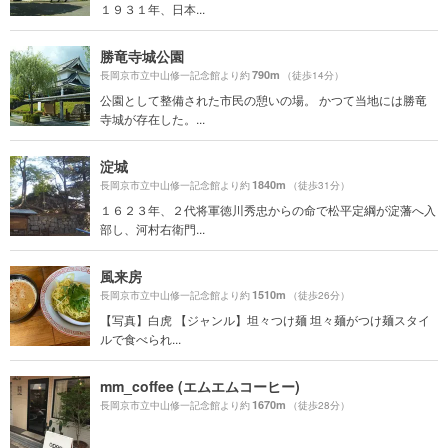
１９３１年、日本...
勝竜寺城公園
790m
長岡京市立中山修一記念館より約
（徒歩14分）
公園として整備された市民の憩いの場。 かつて当地には勝竜
寺城が存在した。...
淀城
1840m
長岡京市立中山修一記念館より約
（徒歩31分）
１６２３年、２代将軍徳川秀忠からの命で松平定綱が淀藩へ入
部し、河村右衛門...
風来房
1510m
長岡京市立中山修一記念館より約
（徒歩26分）
【写真】白虎 【ジャンル】坦々つけ麺 坦々麺がつけ麺スタイ
ルで食べられ...
mm_coffee (エムエムコーヒー)
1670m
長岡京市立中山修一記念館より約
（徒歩28分）