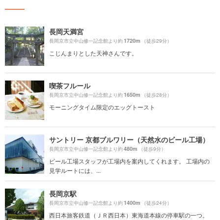
長岡天満宮
1720m
長岡京市立中山修一記念館より約
（徒歩29分）
こじんまりとした天神さんです。
喫茶フルール
1650m
長岡京市立中山修一記念館より約
（徒歩28分）
モーニングタイム限定のエッグトースト
サントリー 京都ブルワリー（天然水のビール工場）
480m
長岡京市立中山修一記念館より約
（徒歩9分）
ビール工場スタッフが工場内を案内してくれます。 工場内の
見学ルートには、...
長岡京駅
1400m
長岡京市立中山修一記念館より約
（徒歩24分）
西日本旅客鉄道（ＪＲ西日本）東海道本線の停車駅の一つ。