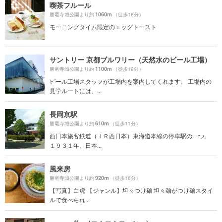
喫茶フルール
1060m
勝竜寺城公園より約
（徒歩18分）
モーニングタイム限定のエッグトースト
サントリー 京都ブルワリー（天然水のビール工場）
1100m
勝竜寺城公園より約
（徒歩19分）
ビール工場スタッフが工場内を案内してくれます。 工場内の
見学ルートには、...
長岡京駅
610m
勝竜寺城公園より約
（徒歩11分）
西日本旅客鉄道（ＪＲ西日本）東海道本線の停車駅の一つ。
１９３１年、日本...
風来房
920m
勝竜寺城公園より約
（徒歩16分）
【写真】白虎 【ジャンル】坦々つけ麺 坦々麺がつけ麺スタイ
ルで食べられ...