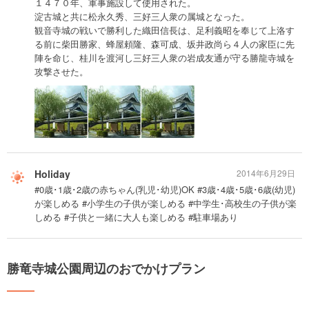
１４７０年、軍事施設して使用された。
淀古城と共に松永久秀、三好三人衆の属城となった。
観音寺城の戦いで勝利した織田信長は、足利義昭を奉じて上洛す
る前に柴田勝家、蜂屋頼隆、森可成、坂井政尚ら４人の家臣に先
陣を命じ、桂川を渡河し三好三人衆の岩成友通が守る勝龍寺城を
攻撃させた。
Holiday
2014年6月29日
#0歳･1歳･2歳の赤ちゃん(乳児･幼児)OK #3歳･4歳･5歳･6歳(幼児)
が楽しめる #小学生の子供が楽しめる #中学生･高校生の子供が楽
しめる #子供と一緒に大人も楽しめる #駐車場あり
勝竜寺城公園周辺のおでかけプラン