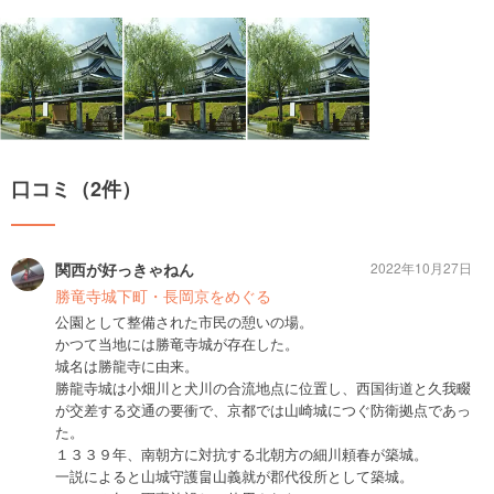
口コミ（2件）
関西が好っきゃねん
2022年10月27日
勝竜寺城下町・長岡京をめぐる
公園として整備された市民の憩いの場。
かつて当地には勝竜寺城が存在した。
城名は勝龍寺に由来。
勝龍寺城は小畑川と犬川の合流地点に位置し、西国街道と久我畷
が交差する交通の要衝で、京都では山崎城につぐ防衛拠点であっ
た。
１３３９年、南朝方に対抗する北朝方の細川頼春が築城。
一説によると山城守護畠山義就が郡代役所として築城。