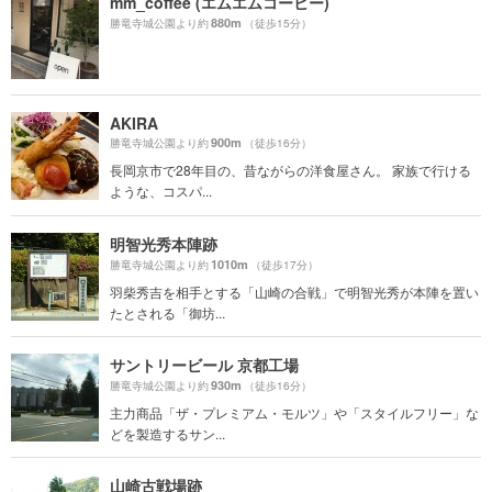
mm_coffee (エムエムコーヒー)
880m
勝竜寺城公園より約
（徒歩15分）
AKIRA
900m
勝竜寺城公園より約
（徒歩16分）
長岡京市で28年目の、昔ながらの洋食屋さん。 家族で行ける
ような、コスパ...
明智光秀本陣跡
1010m
勝竜寺城公園より約
（徒歩17分）
羽柴秀吉を相手とする「山崎の合戦」で明智光秀が本陣を置い
たとされる「御坊...
サントリービール 京都工場
930m
勝竜寺城公園より約
（徒歩16分）
主力商品「ザ・プレミアム・モルツ」や「スタイルフリー」な
どを製造するサン...
山崎古戦場跡