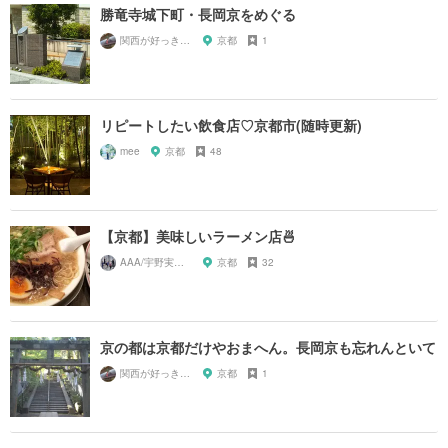
勝竜寺城下町・長岡京をめぐる
関西が好っきゃねん
京都
1
リピートしたい飲食店♡京都市(随時更新)
mee
京都
48
【京都】美味しいラーメン店🍜
AAA/宇野実彩子推し
京都
32
京の都は京都だけやおまへん。長岡京も忘れんといて
関西が好っきゃねん
京都
1