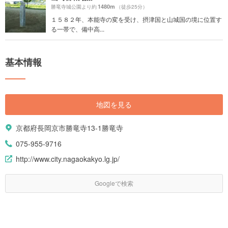
1480m
勝竜寺城公園より約
（徒歩25分）
１５８２年、本能寺の変を受け、摂津国と山城国の境に位置す
る一帯で、備中高...
基本情報
地図を見る
京都府長岡京市勝竜寺13-1勝竜寺
075-955-9716
http://www.city.nagaokakyo.lg.jp/
Googleで検索