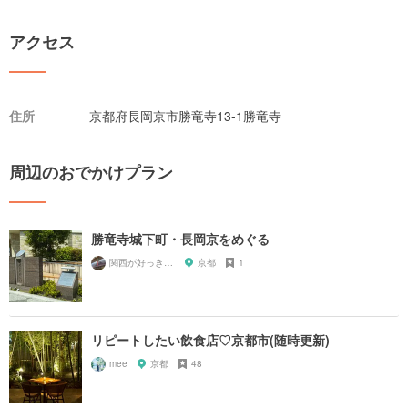
アクセス
住所
京都府長岡京市勝竜寺13-1勝竜寺
周辺のおでかけプラン
勝竜寺城下町・長岡京をめぐる
関西が好っきゃねん
京都
1
リピートしたい飲食店♡京都市(随時更新)
mee
京都
48