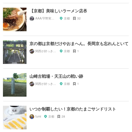
【京都】美味しいラーメン店🍜
AAA/宇野実彩子推し
京都
32
京の都は京都だけやおまへん。長岡京も忘れんといて
関西が好っきゃねん
京都
1
山崎古戦場・天王山の戦い跡
関西が好っきゃねん
京都
1
いつか制覇したい！京都のたまごサンドリスト
fumi
京都
28