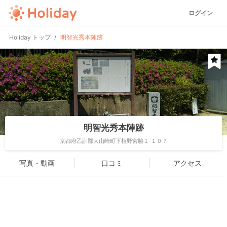
ログイン
Holiday トップ
明智光秀本陣跡
明智光秀本陣跡
京都府乙訓郡大山崎町下植野宮脇１-１０７
写真・動画
口コミ
アクセス