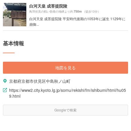
白河天皇 成菩提院陵
750m
鳥羽伏見の戦い勃発の地碑より約
（徒歩13分）
白河天皇 成菩提院陵 平安時代後期の1053年に誕生 1129年に
崩御...
基本情報
地図を見る
京都府京都市伏見区中島秋ノ山町
https://www2.city.kyoto.lg.jp/somu/rekishi/fm/ishibumi/html/hu05
9.html
Googleで検索