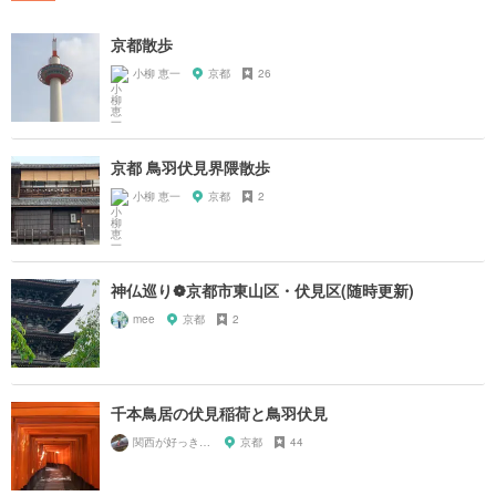
京都散歩
小柳 恵一
京都
26
京都 鳥羽伏見界隈散歩
小柳 恵一
京都
2
神仏巡り❁京都市東山区・伏見区(随時更新)
mee
京都
2
千本鳥居の伏見稲荷と鳥羽伏見
関西が好っきゃねん
京都
44