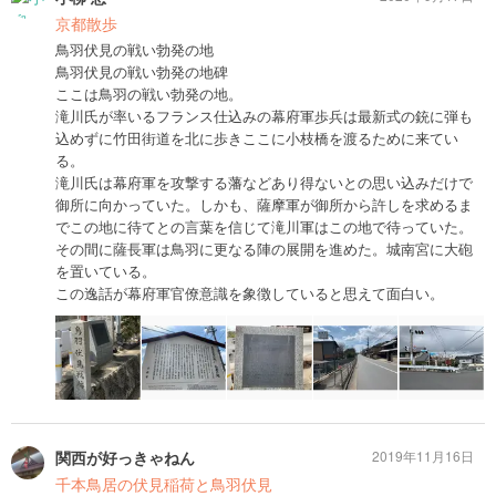
京都散歩
鳥羽伏見の戦い勃発の地
鳥羽伏見の戦い勃発の地碑
ここは鳥羽の戦い勃発の地。
滝川氏が率いるフランス仕込みの幕府軍歩兵は最新式の銃に弾も
込めずに竹田街道を北に歩きここに小枝橋を渡るために来てい
る。
滝川氏は幕府軍を攻撃する藩などあり得ないとの思い込みだけで
御所に向かっていた。しかも、薩摩軍が御所から許しを求めるま
でこの地に待てとの言葉を信じて滝川軍はこの地で待っていた。
その間に薩長軍は鳥羽に更なる陣の展開を進めた。城南宮に大砲
を置いている。
この逸話が幕府軍官僚意識を象徴していると思えて面白い。
関西が好っきゃねん
2019年11月16日
千本鳥居の伏見稲荷と鳥羽伏見