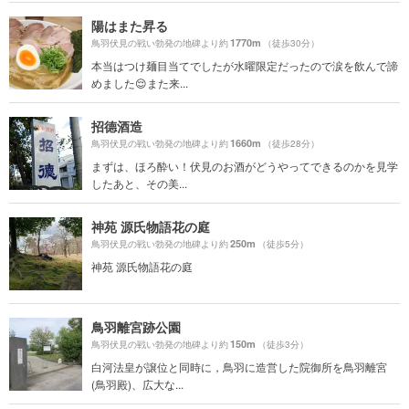
陽はまた昇る
1770m
鳥羽伏見の戦い勃発の地碑より約
（徒歩30分）
本当はつけ麺目当てでしたが水曜限定だったので涙を飲んで諦
めました😌また来...
招德酒造
1660m
鳥羽伏見の戦い勃発の地碑より約
（徒歩28分）
まずは、ほろ酔い！伏見のお酒がどうやってできるのかを見学
したあと、その美...
神苑 源氏物語花の庭
250m
鳥羽伏見の戦い勃発の地碑より約
（徒歩5分）
神苑 源氏物語花の庭
鳥羽離宮跡公園
150m
鳥羽伏見の戦い勃発の地碑より約
（徒歩3分）
白河法皇が譲位と同時に，鳥羽に造営した院御所を鳥羽離宮
(鳥羽殿)、広大な...