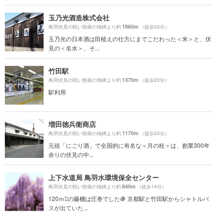
玉乃光酒造株式会社
1960m
鳥羽伏見の戦い勃発の地碑より約
（徒歩33分）
玉乃光の日本酒は田植えの仕方にまでこだわった＜米＞と、伏
見の＜名水＞、そ...
竹田駅
1370m
鳥羽伏見の戦い勃発の地碑より約
（徒歩23分）
駅利用
増田徳兵衛商店
1170m
鳥羽伏見の戦い勃発の地碑より約
（徒歩20分）
元祖「にごり酒」で全国的に有名な＜月の桂＞は、創業300年
余りの伏見の中...
上下水道局 鳥羽水環境保全センター
840m
鳥羽伏見の戦い勃発の地碑より約
（徒歩14分）
120ｍの藤棚は圧巻でした🍇 京都駅と竹田駅からシャトルバ
スが出ていた...