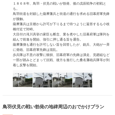
１８６８年、鳥羽・伏見の戦いが勃発、後の戊辰戦争の初戦と
も。
鳥羽街道を封鎖した薩摩藩兵と街道の通行を求める旧幕府軍先鋒
が接触。
薩摩藩兵は京都から許可が下りるまで待つように返答するも小枝
橋付近で対峙。
大目付の滝川具挙の家臣も断念、業を煮やした旧幕府軍は隊列を
組んで前進を開始、強引に押し通る旨を通告。
薩摩藩側も通行を許可しない旨を回答したが、銃兵、大砲が一斉
に発砲、旧幕府軍先鋒は混乱。
歩兵隊は不意の攻撃に狼狽、旧幕府軍の先鋒は潰走、見廻組など
一部が踏みとどまって抗戦、後方を進行した桑名藩砲兵隊等が到
着し反撃を開始。
鳥羽伏見の戦い勃発の地碑周辺のおでかけプラン