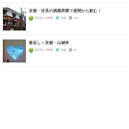
京都・伏見の酒蔵界隈で昼間から飲む！
TATSU-.-HINA
京都
127
春近し～京都・山城🌸
TATSU-.-HINA
京都
34