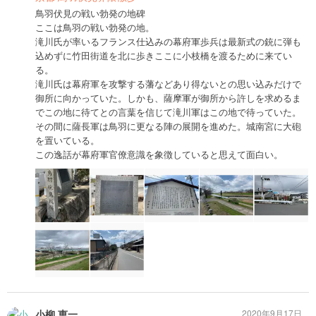
鳥羽伏見の戦い勃発の地碑
ここは鳥羽の戦い勃発の地。
滝川氏が率いるフランス仕込みの幕府軍歩兵は最新式の銃に弾も
込めずに竹田街道を北に歩きここに小枝橋を渡るために来てい
る。
滝川氏は幕府軍を攻撃する藩などあり得ないとの思い込みだけで
御所に向かっていた。しかも、薩摩軍が御所から許しを求めるま
でこの地に待てとの言葉を信じて滝川軍はこの地で待っていた。
その間に薩長軍は鳥羽に更なる陣の展開を進めた。城南宮に大砲
を置いている。
この逸話が幕府軍官僚意識を象徴していると思えて面白い。
小柳 恵一
2020年9月17日