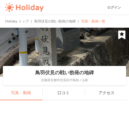
ログイン
Holiday トップ
鳥羽伏見の戦い勃発の地碑
写真・動画一覧
鳥羽伏見の戦い勃発の地碑
京都府京都市伏見区中島秋ノ山町
写真・動画
口コミ
アクセス