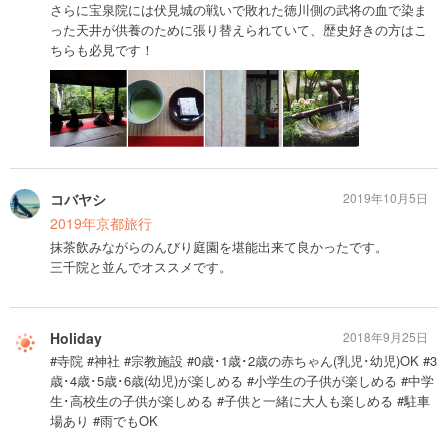
さらに宝泉院には伏見城の戦いで敗れた徳川側の武将の血で染ま
った天井が供養のために張り替えられていて、歴史好きの方はこ
ちらも必見です！
コバヤシ
2019年10月5日
2019年京都旅行
抹茶飲みながらのんびり庭園を堪能出来て良かったです。
三千院と並んでオススメです。
Holiday
2018年9月25日
#寺院 #神社 #宗教施設 #0歳･1歳･2歳の赤ちゃん(乳児･幼児)OK #3
歳･4歳･5歳･6歳(幼児)が楽しめる #小学生の子供が楽しめる #中学
生･高校生の子供が楽しめる #子供と一緒に大人も楽しめる #駐車
場あり #雨でもOK