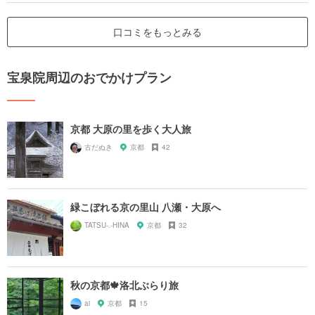
口コミをもっとみる
宝泉院周辺のおでかけプラン
京都 大原の里を歩く大人旅
古だぬき
京都
42
緑こぼれる京の里山 八瀬・大原へ
TATSU-.-HINA
京都
32
秋の京都🍁洛北ぶらり旅
ai
京都
15