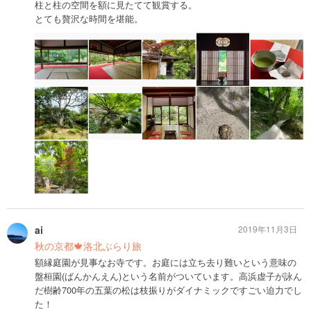
柱と柱の空間を額に見たてて観賞する。
とても贅沢な時間を堪能。
ai
2019年11月3日
秋の京都🍁洛北ぶらり旅
額縁庭園が見事なお寺です。お庭には立ち去り難いという意味の
盤桓園(ばんかんえん)という名前がついています。高浜虚子が詠ん
だ樹齢700年の五葉の松は枝振りがダイナミックですごい迫力でし
た！