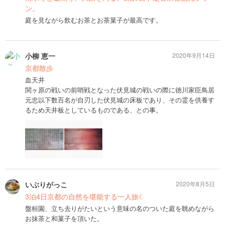
ン。
庭を見ながら飲むお茶とお茶菓子が最高です。
小柳 恵一
2020年9月14日
京都散歩
血天井
関ヶ原の戦いの前哨戦となった伏見城の戦いの際に徳川家臣鳥居
元忠以下数百名が自刃した伏見城の床板であり、その霊を供養す
るため天井板としているものである、との事。
いぶりがっこ
2020年8月5日
3泊4日京都の自然を堪能する一人旅☾
盤桓園、立ち去りがたいという意味の名のついた庭を眺めながら
お抹茶と和菓子を頂いた。