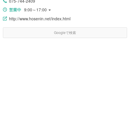
075-744-2409
営業中
9:00～17:00
http://www.hosenin.net/index.html
Googleで検索