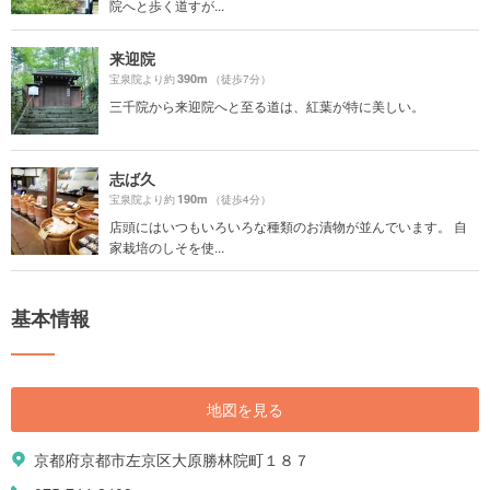
院へと歩く道すが...
来迎院
390m
宝泉院より約
（徒歩7分）
三千院から来迎院へと至る道は、紅葉が特に美しい。
志ば久
190m
宝泉院より約
（徒歩4分）
店頭にはいつもいろいろな種類のお漬物が並んでいます。 自
家栽培のしそを使...
基本情報
地図を見る
京都府京都市左京区大原勝林院町１８７