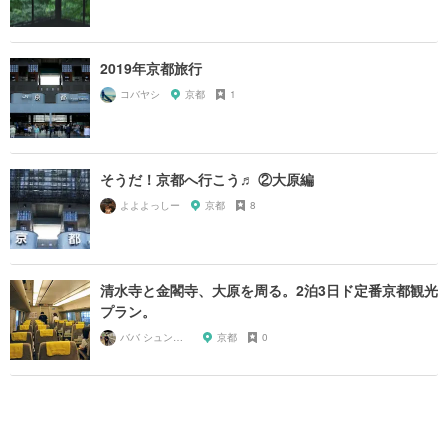
2019年京都旅行
コバヤシ
京都
1
そうだ！京都へ行こう♬ ②大原編
よよよっしー
京都
8
清水寺と金閣寺、大原を周る。2泊3日ド定番京都観光
プラン。
ババ シュンスケ
京都
0