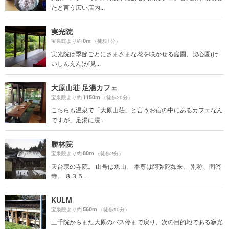
たと言う広い店内...
実光院
0m
宝泉院より約
（徒歩1分）
実光院は季節ごとにさまざまな花を咲かせる庭園、契心園(け
いしんえん)が見...
大原山荘 足湯カフェ
1150m
宝泉院より約
（徒歩20分）
こちらも温泉で「大原山荘」と言うお宿の中にあるカフェなん
ですが、足湯に浸...
勝林院
80m
宝泉院より約
（徒歩2分）
天台宗の寺院。 山号は魚山。 本尊は阿弥陀如来。 別称、問答
寺。 ８３５...
KULM
560m
宝泉院より約
（徒歩10分）
三千院からまた大原のバス停まで戻り、次の目的地である寂光