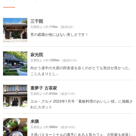
三千院
110m
宝泉院より約
（徒歩2分）
苔の庭園が他にはない美しさです！
寂光院
1250m
宝泉院より約
（徒歩21分）
向かう道中の大原の田舎道を歩くのがとても気分が良かった。
こじんまりとし...
素夢子 古茶家
610m
宝泉院より約
（徒歩11分）
エル・グルメ 2023年1月号「看板料理のおいしい技」に掲載さ
れたスポット
来隣
590m
宝泉院より約
（徒歩10分）
大原バスターミナルの裏手にある人気カフェ。古民家を改装し