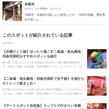
本能寺
1850m
神泉苑より約
（徒歩31分）
1582年、本能寺の変により焼失したが、1592年再建、豊臣秀
吉の命によ...
このスポットが紹介されている記事
【京都ひとり旅】ゆったり過ごす二条城・烏丸御池・
四条河原町おすすめスポットを紹介
落ち着いて過ごすことのできる京都は大人のひとり旅に最適な観光地で
す。今回は二条城・烏丸御池・四条河原町エリアにフォーカスして、一人
の贅沢な時間を過ごすのにおすすめな雰囲気の良いカフェや京都の伝統と
芸術を通して自分と向き合うことのできるスポットの数々、さらには観光
【二条城・烏丸御池・四条河原町で女子旅】今流行り
の合間に小腹を満たすのにぴったりな錦市場を中心としたグルメをご紹介
のトレンド総まとめ！
します。
女子旅には欠かせないのが味も見た目も満点な写真映えバツグンのグルメ
ですよね。二条城・烏丸御池・四条河原町エリアにはそんな女子の願いを
叶えてくれるスポットがたくさんあります。今回は最新トレンドのスポッ
トを含めたとっておきの京都グルメをご紹介します。
【デートスポット決定版】カップルで行きたい京都、