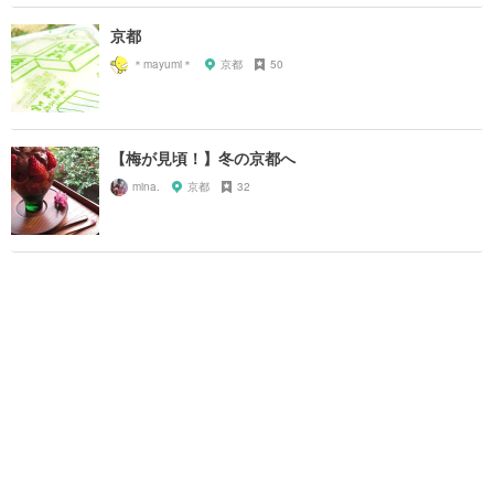
京都
＊mayumi＊
京都
50
【梅が見頃！】冬の京都へ
mina.
京都
32