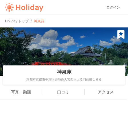
ログイン
Holiday トップ
神泉苑
神泉苑
京都府京都市中京区御池通大宮西入上る門前町１６６
写真・動画
口コミ
アクセス