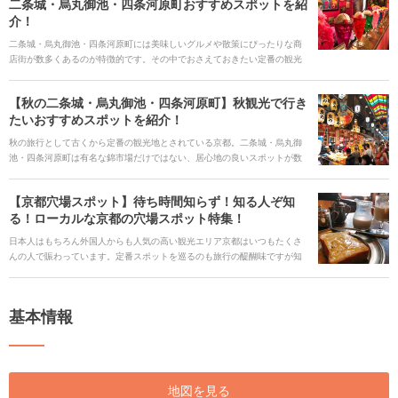
二条城・烏丸御池・四条河原町おすすめスポットを紹
介！
二条城・烏丸御池・四条河原町には美味しいグルメや散策にぴったりな商
店街が数多くあるのが特徴的です。その中でおさえておきたい定番の観光
スポットからゆったり過ごしたいカフェ、賑わいのある二条城・烏丸御
池・四条河原町エリアだからこその京都らしい楽しみ方もご紹介します。
【秋の二条城・烏丸御池・四条河原町】秋観光で行き
たいおすすめスポットを紹介！
秋の旅行として古くから定番の観光地とされている京都。二条城・烏丸御
池・四条河原町は有名な錦市場だけではない、居心地の良いスポットが数
多くあるエリアです。今回は秋ならではの切り口から、二条城・烏丸御
池・四条河原町のおすすめスポットをご紹介します。
【京都穴場スポット】待ち時間知らず！知る人ぞ知
る！ローカルな京都の穴場スポット特集！
日本人はもちろん外国人からも人気の高い観光エリア京都はいつもたくさ
んの人で賑わっています。定番スポットを巡るのも旅行の醍醐味ですが知
る人ぞ知る場所をめぐり、ゆったりとした静かな京都旅を楽しみたい方も
多いかと思います。今回はそんな方のためにあまり知られていないカフェ
やスポットを紹介したいと思います。こんなところあったんだ、新しい京
基本情報
都を発見できる、そんな穴場スポットとの出会いがここにあります。
地図を見る