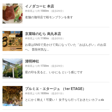
イノダコーヒ 本店
1560m
神泉苑より約
（徒歩26分）
老舗の珈琲店で桜モンブランを食す
京菜味のむら 烏丸本店
1190m
神泉苑より約
（徒歩20分）
お昼はSNSで見かけて気になっていた「おばんざい」のお店
へ。 普段何気な...
清明神社
1720m
神泉苑より約
（徒歩29分）
星の印を見ると、いかにも という感じです
プルミエ・エタージュ （1er ETAGE）
1830m
神泉苑より約
（徒歩31分）
とにかく映え！可愛い！ 女子なら行っておきたいカフェ🍰