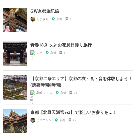
GW京都旅記録
くまきち
京都
4
青春18きっぷ お花見日帰り旅行
シー
京都
1
【京都二条エリア】京都の衣・食・音を体験しよう！
(所要時間6時間)
島崎 レイコ
京都
24
京都【北野天満宮+α】で楽しいお参りを…！
ヒロニャン
京都
22