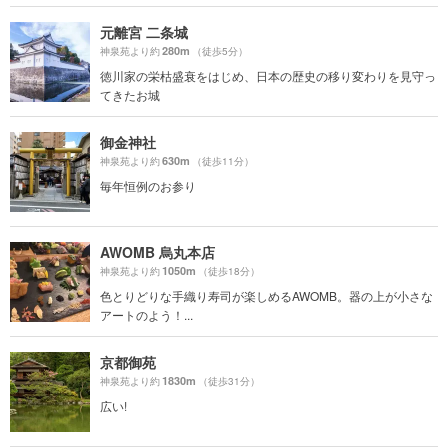
元離宮 二条城
280m
神泉苑より約
（徒歩5分）
徳川家の栄枯盛衰をはじめ、日本の歴史の移り変わりを見守っ
てきたお城
御金神社
630m
神泉苑より約
（徒歩11分）
毎年恒例のお参り
AWOMB 烏丸本店
1050m
神泉苑より約
（徒歩18分）
色とりどりな手織り寿司が楽しめるAWOMB。器の上が小さな
アートのよう！...
京都御苑
1830m
神泉苑より約
（徒歩31分）
広い!