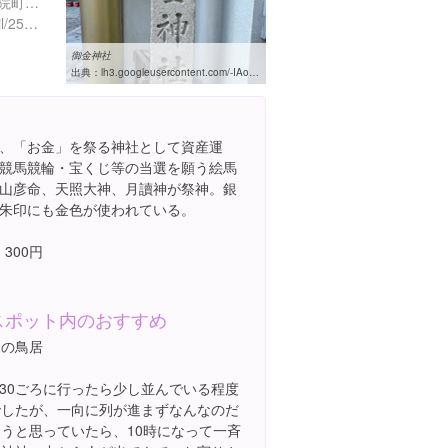
京都府京都市中京区押西洞院町６１４
http://kyoto.wakasa.jp/detail/25/372/
御金神社
出典：
lh3.googleusercontent.com/-IAo6an6mcV8/UMKYarLa9iI/AAAAAAAABF8/2FFbvS9E0tY/w460-h310-s0/%25E5%25BE%25A1%25E9%2587%2591%25E7%25A5%259E%25E7%25A4%25BE
、「お金」を祭る神社として資産運
競馬競輪・宝くじ等の当選を願う絵馬
山彦命、天照大神、月讀神が祭神。銀
朱印にも金色が使われている。
 300円
スポット内のおすすめ
金の鳥居
:30ごろに行ったら少し並んでいる程度
でしたが、一向に列が進まずなんなのだ
ろうと思っていたら、10時になって一斉