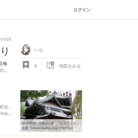
ログイン
/10/23
general
railroad
train
comic
mountain
sports
fishing
bbq
fashion
tradition
music
baby
camera
amusement
aquarium
sea
ball
baer
ぐり
store
park
いち
京極
8
地図をみる
た。
京都府京都市中京区六角通東洞院西入堂之前町２４８
https://www.instagram.com/explore/locations/234701849
28.522 px
2018京都・六角堂の桜・ライトアップ情報！開花時期はいつ？
出典：
inkyoto-kanko.com/1700.html