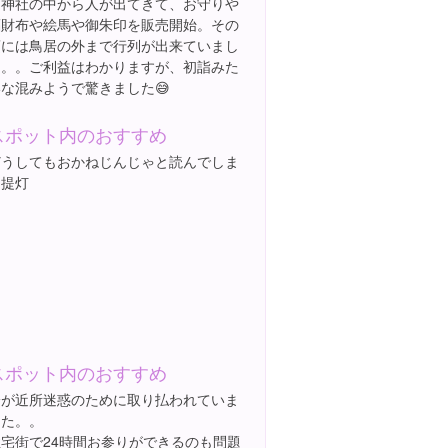
に神社の中から人が出てきて、お守りや
福財布や絵馬や御朱印を販売開始。その
頃には鳥居の外まで行列が出来ていまし
た。。ご利益はわかりますが、初詣みた
いな混みようで驚きました😅
スポット内のおすすめ
どうしてもおかねじんじゃと読んでしま
う提灯
スポット内のおすすめ
鈴が近所迷惑のために取り払われていま
した。。
住宅街で24時間お参りができるのも問題