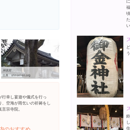
神泉苑
出典：
shinsenen.org
が行幸し宴遊や儀式を行っ
り、空海が雨乞いの祈祷をし
真言宗寺院。
内のおすすめ