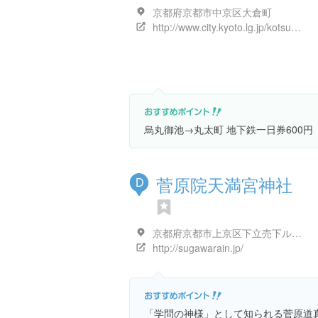
京都府京都市中京区大倉町
http://www.city.kyoto.lg.jp/kotsu/page/0000009434.html
烏丸御池→丸太町 地下鉄一日券600円
菅原院天満宮神社
D
京都府京都市上京区下立売下ル堀松町４０６
http://sugawarain.jp/
「学問の神様」として知られる菅原道