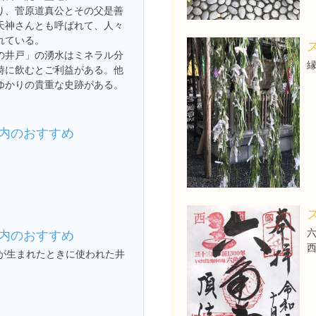
り、菅原道真公とその父是善
天神さんとも呼ばれて、人々
れている。
の井戸」の湧水はミネラル分
時に飲むとご利益がある。他
ゆかりの貴重な史跡がある。
内のおすすめ
内のおすすめ
西
が生まれたときに使われた井