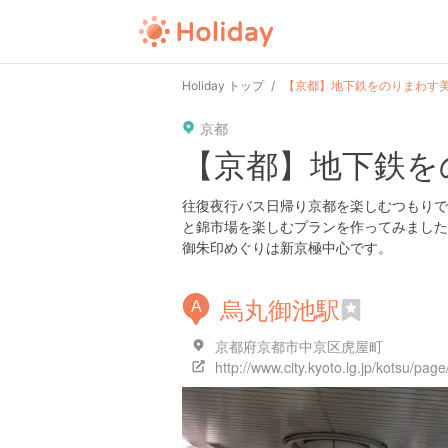
user
pin
tel
time
Holiday トップ
【京都】地下鉄をのりまわす
京都
date
child
solitary
【京都】地下鉄を
tokyo
kanagawa
osaka
往復夜行バス日帰り京都を楽しむつもりで
と錦市場を楽しむプランを作ってみました
御朱印めぐりは新京極中心です。
烏丸御池駅
A
京都府京都市中京区虎屋町
http://www.city.kyoto.lg.jp/kotsu/pa