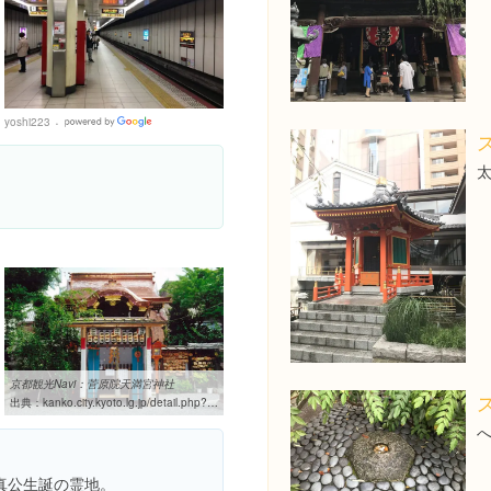
yoshi223
Google
Places
京都観光Navi：菅原院天満宮神社
出典：
kanko.city.kyoto.lg.jp/detail.php?InforKindCode=1&ManageCode=1000352
真公生誕の霊地。