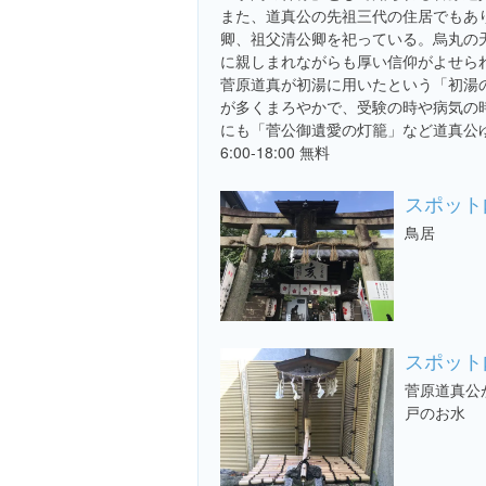
また、道真公の先祖三代の住居でもあ
卿、祖父清公卿を祀っている。烏丸の
に親しまれながらも厚い信仰がよせら
菅原道真が初湯に用いたという「初湯
が多くまろやかで、受験の時や病気の
にも「菅公御遺愛の灯籠」など道真公
6:00-18:00 無料
スポット
鳥居
スポット
菅原道真公
戸のお水