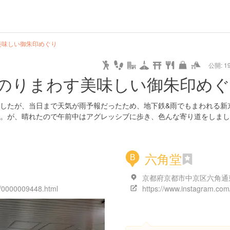
url
guide
hot
type
star
camera
home
settings
profile
print
rank
mail
lock
calendar
access
美味しい御朱印めぐり
公開: 19
pet
drive
walking
cycling
nature
stroll
art
camp
history
castle
temple
cafe
gourmet
onsen
outdoor
world
public bath
shopping
のりまわす美味しい御朱印め
heritage
kyoto
hyogo
したが、当日まで天気が雨予報だったため、地下鉄&雨でもまわれる新
。が、晴れたので午前中はアグレッシブに歩き、色んな寄り道をしまし
六角堂
B
ge/0000009448.html