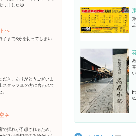
念しました😅
トへ
h
終了まで8分を切ってしまい
ただき、ありがとうございま
スタッフ👱‍♀️の方に言われて
た。
ht
%
✈️
。
響で揺れが予想されるため、
ービスは希望者のみ冷たいも