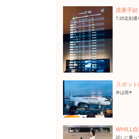
搭乗手続
7:25定刻
スポット
外は雨☂️
WHIL
試しに乗っ