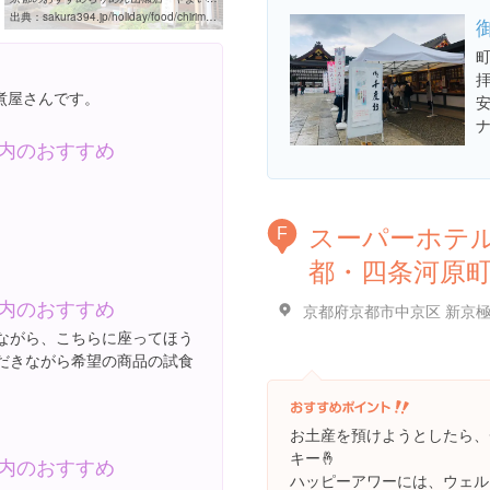
出典：
sakura394.jp/holiday/food/chirimen-yayoi
町
煮屋さんです。
内のおすすめ
スーパーホテ
F
都・四条河原
内のおすすめ
ながら、こちらに座ってほう
だきながら希望の商品の試食
。
お土産を預けようとしたら、
キー🤞
内のおすすめ
ハッピーアワーには、ウェル