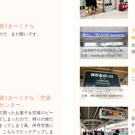
第1ターミナル
ので、まだ暗いです。

大阪国際空港(伊丹空港)から梅田駅へのアクセス方法 | MATCHA - 訪日 ...
出典：
matcha-jp.com/jp/1769
ぷらっと・ふぉ～む3・・・STATION・・・阪急 蛍池駅
出典：
w8.oroti.net/~platform3/station/hk-hotarugaike.html
第1ターミナル「空港
センター」
で買ったお菓子を空港ロビー
てしまったので、帰りの便だ
まってしまう為、伊丹空港に
、こちらでピックアップしま