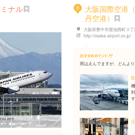
ーミナル
大阪国際空港
B
丹空港）
http://osaka-airport.co.jp/
雨は止んでますが、どんより
B
RA WEB