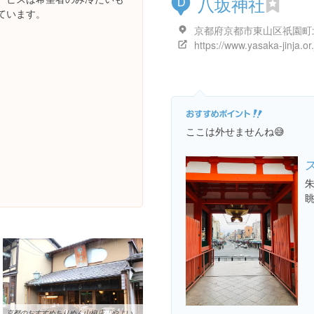
八坂神社
D
ています。
https://www.yasaka-jinja.or.
ここは外せませんね😅
京都のおすすめちりめん山椒店「やよい」をご紹介！ちりめんカフェが素敵！