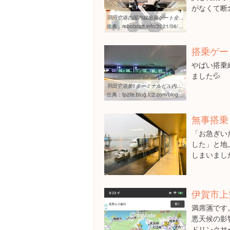
がなくて断
羽田空港の国内線出発ゲート全域で自動運転の低速モビリティが無料で ...
出典：
robotstart.info/2021/06/11/whill-haneda-2021.html
搭乗ゲー
やばい搭乗
ました💦
羽田空港第1ターミナルビル内移動 - FP2FEの出張ダイアリー
出典：
fp2fe.blog.fc2.com/blog-entry-483.html
無事搭乗
「お急ぎい
した」と地上
しまいまし
伊賀市上空
満席🈵です
悪天候の影
ドリンクサ