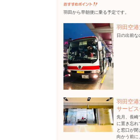
羽田から早朝便に乗る予定です。
羽田空港
日の出前な
羽田空港
サービス
先月、長崎
に置き忘れ
と窓口が閉
向かう前に