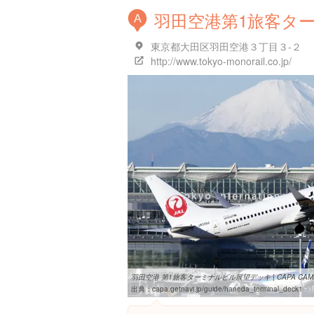
羽田空港第1旅客タ
A
東京都大田区羽田空港３丁目３-２
http://www.tokyo-monorail.co.jp/
羽田空港 第1旅客ターミナルビル展望デッキ | CAPA CAME
出典：
capa.getnavi.jp/guide/haneda_terminal_deck1