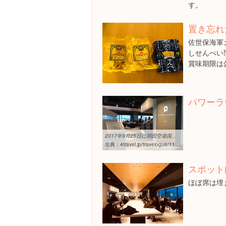
す。
置き忘れ
佐世保海軍
しせんぺい
賞味期限は
パワーラ
2017年9月25日に羽田空港国内線第1旅客ターミナルにクレジットカード ...
出典：
4travel.jp/travelogue/11287513
スポット
ほぼ席は埋ま