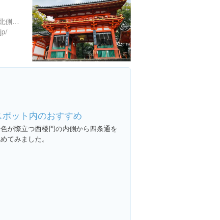
京都府京都市東山区祇園町北側６２５
jp/
スポット内のおすすめ
朱色が際立つ西楼門の内側から四条通を
眺めてみました。