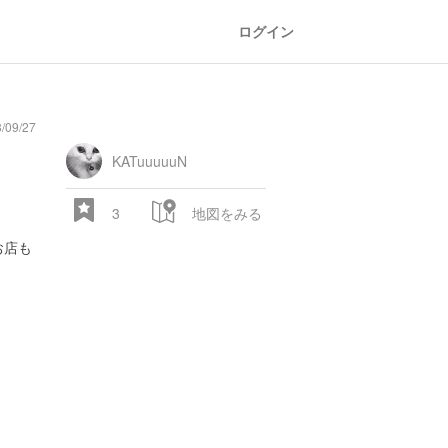
ログイン
09/27
KATuuuuuN
3
地図をみる
お店も