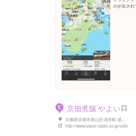
のが出され
京佃煮舗 やよい
E
京都府京都市東山区清井町 祇園下河原清井町481
http://www.yayoi-ojako.co.jp/cafe