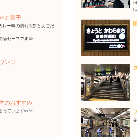
たお菓子
カレー味の濡れ煎餅とあごだ
⁈
勿論セーフです😅
ウンジ
内のおすすめ
っています👀💦