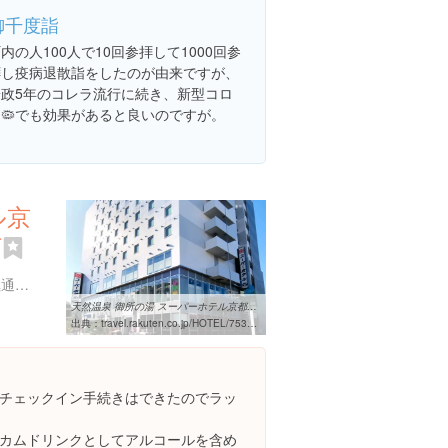
御千度詣
内の人100人で10回参拝して1000回参
拝し疫病退散詣をしたのが由来ですが、
安政5年のコレラ流行に続き、新型コロ
ナ🦠でも効果があると良いのですが。
ル京
町
京都府京都市中京区 新京極通り四条上る中之町５３８番地１
天然温泉 御所の湯 スーパーホテル京都・四条河原町 宿泊予約【楽天 ...
出典：
travel.rakuten.co.jp/HOTEL/75325/75325.html
チェックイン手続きはできたのでラッ
カムドリンクとしてアルコールを含め