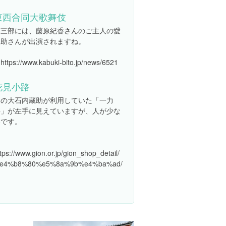
東西合同大歌舞伎
第三部には、藤原紀香さんのご主人の愛
之助さんが出演されますね。
ttps://www.kabuki-bito.jp/news/6521
花見小路
あの大石内蔵助が利用していた「一力
亭」が左手に見えていますが、人が少な
いです。
tps://www.gion.or.jp/gion_shop_detail/
e4%b8%80%e5%8a%9b%e4%ba%ad/