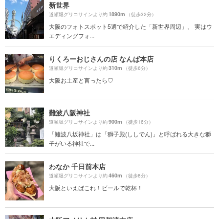
新世界
1890m
道頓堀グリコサインより約
（徒歩32分）
大阪のフォトスポット5選で紹介した「新世界周辺」。 実はウ
エディングフォ...
りくろーおじさんの店 なんば本店
310m
道頓堀グリコサインより約
（徒歩6分）
大阪お土産と言ったら♡
難波八阪神社
900m
道頓堀グリコサインより約
（徒歩16分）
「難波八坂神社」は「獅子殿(ししでん)」と呼ばれる大きな獅
子がいる神社で...
わなか 千日前本店
460m
道頓堀グリコサインより約
（徒歩8分）
大阪といえばこれ！ビールで乾杯！