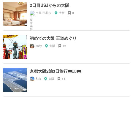
2日目USJからの大阪
土屋 実花歩
大阪
0
初めての大阪 王道めぐり
saky
大阪
16
京都大阪2泊3日旅行🚃🚶‍♀️🚌
Sak
大阪
14