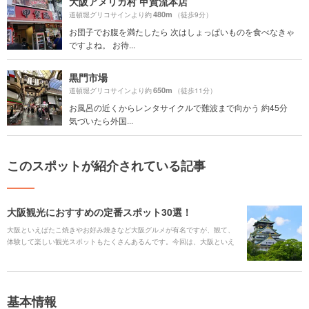
大阪アメリカ村 甲賀流本店
480m
道頓堀グリコサインより約
（徒歩9分）
お団子でお腹を満たしたら 次はしょっぱいものを食べなきゃ
ですよね。 お待...
黒門市場
650m
道頓堀グリコサインより約
（徒歩11分）
お風呂の近くからレンタサイクルで難波まで向かう 約45分
気づいたら外国...
このスポットが紹介されている記事
大阪観光におすすめの定番スポット30選！
大阪といえばたこ焼きやお好み焼きなど大阪グルメが有名ですが、観て、
体験して楽しい観光スポットもたくさんあるんです。今回は、大阪といえ
ばここ！というような定番観光スポットを厳選してご紹介します。
基本情報