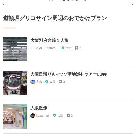
道頓堀グリコサイン周辺のおでかけプラン
大阪別府宮崎１人旅
05060830amnos
大阪
0
大阪日帰りAマッソ聖地巡礼ツアー🚶‍♂️🚃
Sak
大阪
3
大阪散歩
kawaman
大阪
3