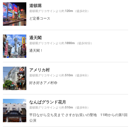
道頓堀
120m
道頓堀グリコサインより約
（徒歩2分）
ど定番コース
通天閣
1890m
道頓堀グリコサインより約
（徒歩32分）
通天閣！
アメリカ村
510m
道頓堀グリコサインより約
（徒歩9分）
好き好きアメ村🍥
なんばグランド花月
510m
道頓堀グリコサインより約
（徒歩9分）
平日ながら立ち見まで さすがお笑いの聖地 11時からの第1回
公演