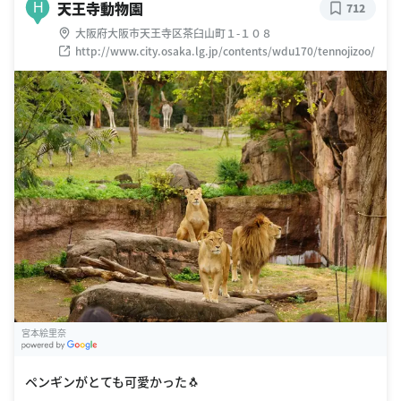
天王寺動物園
H
712
大阪府大阪市天王寺区茶臼山町１-１０８
http://www.city.osaka.lg.jp/contents/wdu170/tennojizoo/
宮本絵里奈
G
oogle Places
ペンギンがとても可愛かった🐧