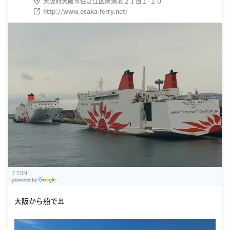
大阪府大阪市住之江区南港北２丁目１-１０
http://www.osaka-ferry.net/
T TOM
G
oogle Places
大阪から船で🚢