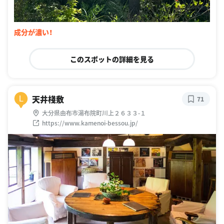
成分が濃い！
このスポットの詳細を見る
天井棧敷
L
71
大分県由布市湯布院町川上２６３３-１
https://www.kamenoi-bessou.jp/