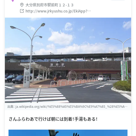
大分県別府市駅前町１２-１３
http://www.jrkyushu.co.jp/EkiApp?
LISTID=502&EKI=91205230
出典：
ja.wikipedia.org/wiki/%E5%88%A5%E5%BA%9C%E9%A7%85_%28%E5%A
4%A7%E5%88%86%E7%9C%8C%29
さんふらわあで行けば朝には到着！手湯もある！