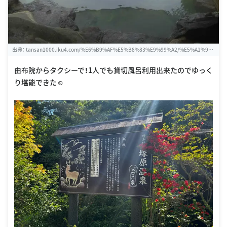
出典：
tansan1000.iku4.com/%E6%B9%AF%E5%B8%83%E9%99%A2/%E5%A1%9
A%E5%8E%9F%E6%B8%A9%E6%B3%89%E7%81%AB%E5%8F%A3%E4%B9%83%
E6%B3%89
由布院からタクシーで！1人でも貸切風呂利用出来たのでゆっく
り堪能できた☺️