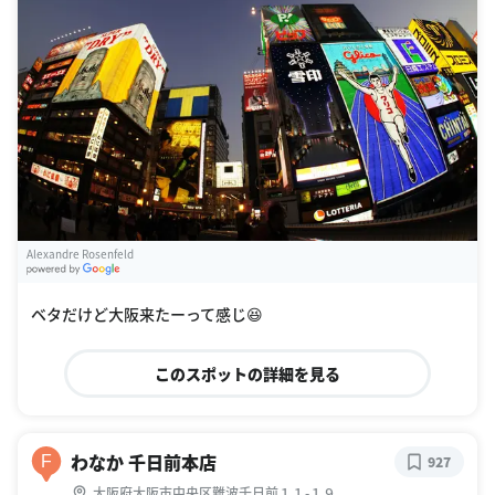
Alexandre Rosenfeld
G
oogle Places
ベタだけど大阪来たーって感じ😆
このスポットの詳細を見る
わなか 千日前本店
F
927
大阪府大阪市中央区難波千日前１１-１９