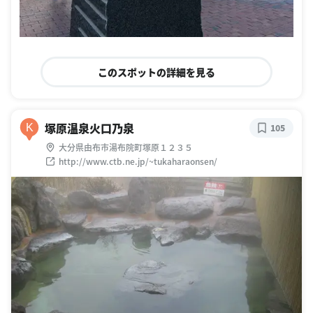
このスポットの詳細を見る
塚原温泉火口乃泉
K
105
大分県由布市湯布院町塚原１２３５
http://www.ctb.ne.jp/~tukaharaonsen/