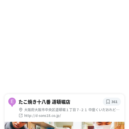
たこ焼き十八番 道頓堀店
E
361
大阪府大阪市中央区道頓堀１丁目７-２１ 中座くいだおれビル
1F
http://d-sons18.co.jp/