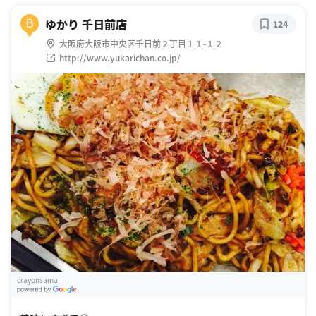
ゆかり 千日前店
B
124
大阪府大阪市中央区千日前２丁目１１-１２
http://www.yukarichan.co.jp/
crayonsama
G
oogle Places