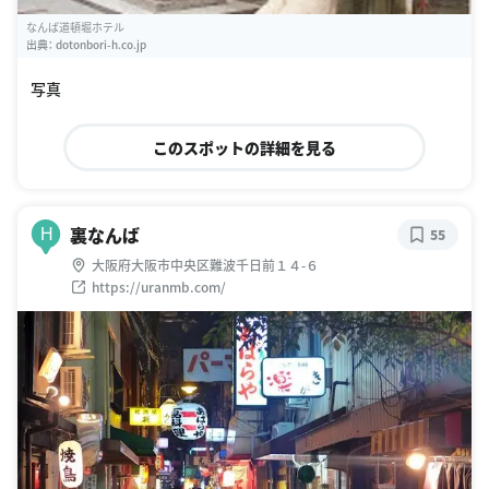
なんば道頓堀ホテル
出典：
dotonbori-h.co.jp
写真
このスポットの詳細を見る
裏なんば
H
55
大阪府大阪市中央区難波千日前１４-６
https://uranmb.com/