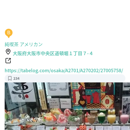
B
純喫茶 アメリカン
大阪府大阪市中央区道頓堀１丁目７-４
https://tabelog.com/osaka/A2701/A270202/27005758/
234