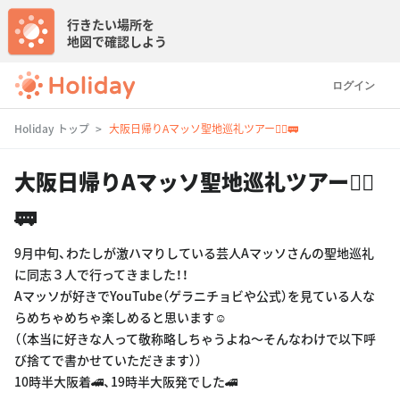
行きたい場所を
地図で確認しよう
ログイン
Holiday トップ
大阪日帰りAマッソ聖地巡礼ツアー🚶‍♂️🚃
大阪日帰りAマッソ聖地巡礼ツアー🚶‍♂️
🚃
9月中旬、わたしが激ハマりしている芸人Aマッソさんの聖地巡礼
に同志３人で行ってきました！！
Aマッソが好きでYouTube（ゲラニチョビや公式）を見ている人な
らめちゃめちゃ楽しめると思います☺️
（（本当に好きな人って敬称略しちゃうよね〜そんなわけで以下呼
び捨てで書かせていただきます））
10時半大阪着🚄、19時半大阪発でした🚄