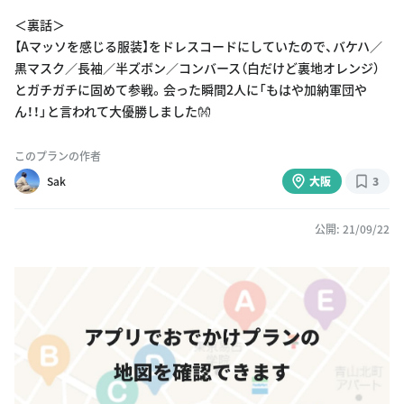
＜裏話＞
【Aマッソを感じる服装】をドレスコードにしていたので、バケハ／
黒マスク／長袖／半ズボン／コンバース（白だけど裏地オレンジ）
とガチガチに固めて参戦。会った瞬間2人に「もはや加納軍団や
ん！！」と言われて大優勝しました👐
このプランの作者
Sak
大阪
3
公開: 21/09/22