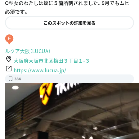
O型女のわたしは蚊に５箇所刺されました。9月でもムヒ
必須です。
このスポットの詳細を見る
F
ルクア大阪（LUCUA）
大阪府大阪市北区梅田３丁目１-３
https://www.lucua.jp/
384