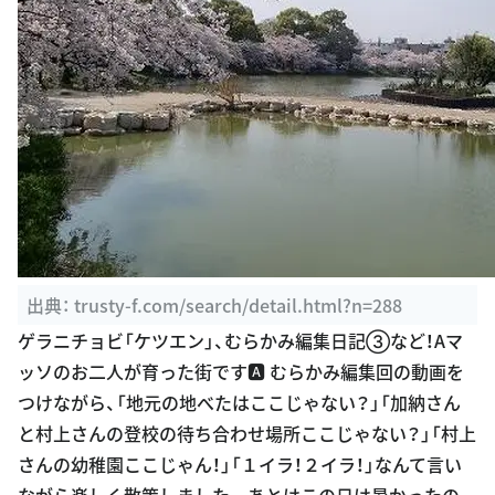
出典：
trusty-f.com/search/detail.html?n=288
ゲラニチョビ「ケツエン」、むらかみ編集日記③など！Aマ
ッソのお二人が育った街です🅰️ むらかみ編集回の動画を
つけながら、「地元の地べたはここじゃない？」「加納さん
と村上さんの登校の待ち合わせ場所ここじゃない？」「村上
さんの幼稚園ここじゃん！」「１イラ！２イラ！」なんて言い
ながら楽しく散策しました。 あとはこの日は暑かったの