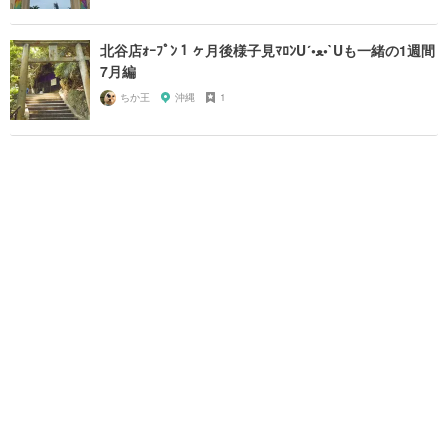
北谷店ｫｰﾌﾟﾝ１ヶ月後様子見ﾏﾛﾝU´•ﻌ•`Uも一緒の1週間
7月編
ちか王
沖縄
1