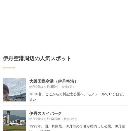
伊丹空港周辺の人気スポット
大阪国際空港（伊丹空港）
350m
伊丹空港より約
（徒歩6分）
10:10着。ここから万博記念公園へ。モノレールで15分ほど。
近い。
伊丹スカイパーク
1310m
伊丹空港より約
（徒歩22分）
1993年、国、兵庫県、伊丹市の３者が整備した公園。伊丹空