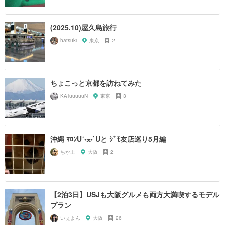
(2025.10)屋久島旅行
hatsuki
東京
2
ちょこっと京都を訪ねてみた
KATuuuuuN
東京
3
沖縄 ﾏﾛﾝU´•ﻌ•`Uと ｼﾞﾓ友店巡り5月編
ちか王
大阪
2
【2泊3日】USJも大阪グルメも両方大満喫するモデル
プラン
いぇよん
大阪
26