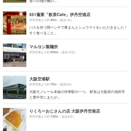
港への飛行機の...
551蓬莱「飲茶Cafe」伊丹空港店
40m
伊丹空港より約
（徒歩1分）
バスを待つ間ベンチで豚まんとシュウマイをいただきました！
すぐ食べること...
マルヨシ製麺所
850m
伊丹空港より約
（徒歩15分）
大阪空港駅
70m
伊丹空港より約
（徒歩2分）
大阪モノレール本線の停車駅の一つ。 駅舎は大阪府の池田市
と豊中市にまたが...
りくろーおじさんの店 大阪伊丹空港店
130m
伊丹空港より約
（徒歩3分）