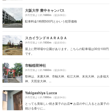
大阪大学 豊中キャンパス
1680m
伊丹空港より約
（徒歩28分）
駐車料金1時間500円とかいう犯罪価格
スカイランドＨＡＲＡＤＡ
1930m
伊丹空港より約
（徒歩33分）
屋上に野球場や公園があります。こちらの駐車場は30分100円
です。
市軸稲荷神社
1660m
伊丹空港より約
（徒歩28分）
祭神は、末廣大神、市軸大神、松江大神、末光大神、お多福大
神、天照皇大神、...
Yakigashiya Lucca
1990m
伊丹空港より約
（徒歩34分）
とっても美味しい焼き菓子のお店❤︎ お店の中に入るとお菓子の
焼ける香りに...