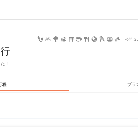
url
guide
hot
type
star
camera
home
settings
profile
print
rank
mail
lock
calendar
access
公開: 25
pet
drive
walking
cycling
nature
stroll
art
camp
history
castle
temple
cafe
gourmet
onsen
outdoor
world
public bath
shopping
旅行
heritage
kyoto
hyogo
した！
行程
プラ