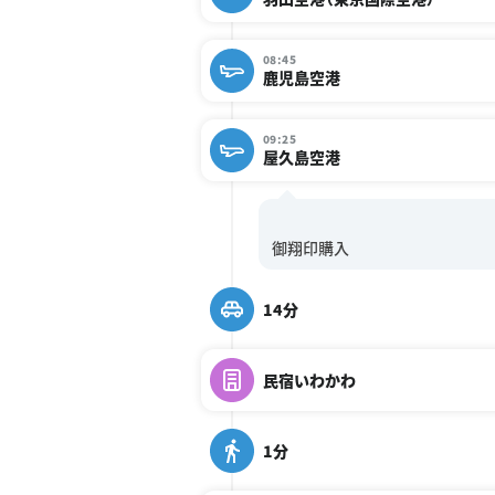
08:45
鹿児島空港
09:25
屋久島空港
14分
民宿いわかわ
1分