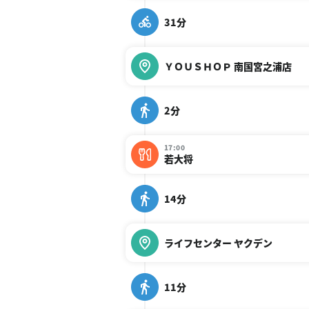
31分
ＹＯＵＳＨＯＰ 南国宮之浦店
2分
17:00
若大将
14分
ライフセンター ヤクデン
11分