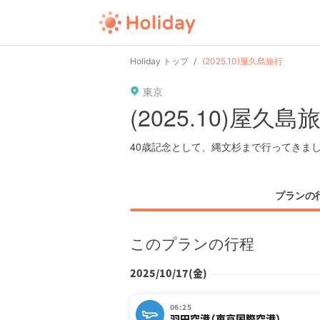
user
pin
tel
time
Holiday トップ
(2025.10)屋久島旅行
東京
date
child
solitary
(2025.10)屋久島
tokyo
kanagawa
osaka
40歳記念として、縄文杉まで行ってきま
プランの
このプランの行程
2025/10/17(金)
06:25
羽田空港（東京国際空港）