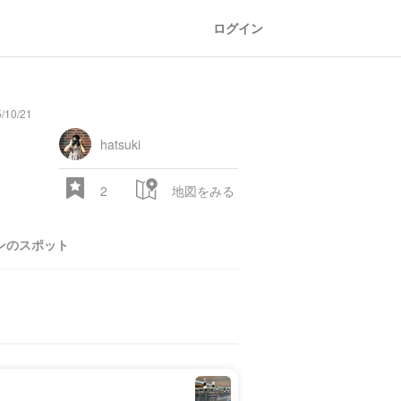
ログイン
/10/21
general
railroad
train
comic
mountain
sports
fishing
bbq
fashion
tradition
music
baby
camera
amusement
aquarium
sea
ball
baer
store
park
hatsuki
2
地図をみる
ンのスポット
28.522 px