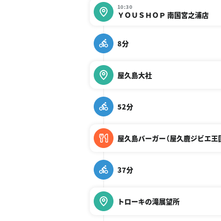
10:30
ＹＯＵＳＨＯＰ 南国宮之浦店
8分
屋久島大社
52分
屋久島バーガー（屋久鹿ジビエ王
37分
トローキの滝展望所