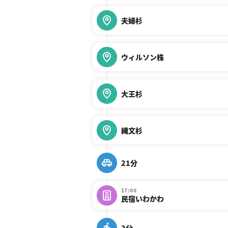
夫婦杉
ウィルソン株
大王杉
縄文杉
21分
17:00
民宿いわかわ