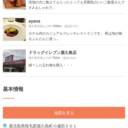
現地の方に教えてもらったとっても雰囲気のいいご飯屋さんで
す♪ おしゃれで...
ayana
1580m
屋久島空港より約
（徒歩27分）
ホテル内のカジュアルフレンチレストランです。 夜は地の物
をふんだんに使っ...
ドラッグイレブン屋久島店
750m
屋久島空港より約
（徒歩13分）
細々した忘れ物を購入・・・
基本情報
地図を見る
鹿児島県熊毛郡屋久島町小瀬田５０１