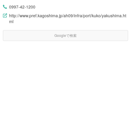
0997-42-1200
http://www.pref.kagoshima.jp/ah09/infra/port/kuko/yakushima.ht
ml
Googleで検索