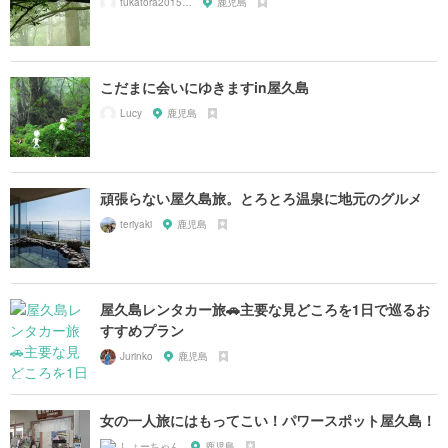
tukatora201505
鹿児島
こだまに会いにゆきますin屋久島
Lucy
鹿児島
頑張らない屋久島旅。とろとろ温泉に地元のグルメ
teriyaki
鹿児島
屋久島レンタカー旅🚗主要な見どころを1日で巡るお
すすめプラン
Jurinko
鹿児島
女の一人旅にはもってこい！パワースポット屋久島！
しょーちゃん
鹿児島