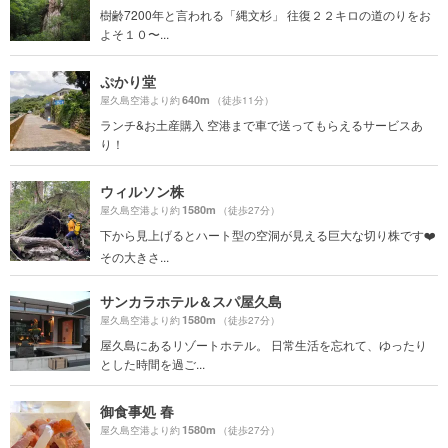
樹齢7200年と言われる「縄文杉」 往復２２キロの道のりをお
よそ１０〜...
ぷかり堂
640m
屋久島空港より約
（徒歩11分）
ランチ&お土産購入 空港まで車で送ってもらえるサービスあ
り！
ウィルソン株
1580m
屋久島空港より約
（徒歩27分）
下から見上げるとハート型の空洞が見える巨大な切り株です❤️
その大きさ...
サンカラホテル＆スパ屋久島
1580m
屋久島空港より約
（徒歩27分）
屋久島にあるリゾートホテル。 日常生活を忘れて、ゆったり
とした時間を過ご...
御食事処 春
1580m
屋久島空港より約
（徒歩27分）