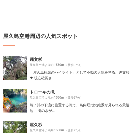
屋久島空港周辺の人気スポット
縄文杉
1580m
屋久島空港より約
（徒歩27分）
「屋久島観光のハイライト」として不動の人気を誇る、縄文杉
🌳 現在確認さ...
トローキの滝
1580m
屋久島空港より約
（徒歩27分）
鯛ノ川の下流に位置する滝で、島内屈指の絶景が見られる景勝
地。 滝の水が...
屋久杉
1580m
屋久島空港より約
（徒歩27分）