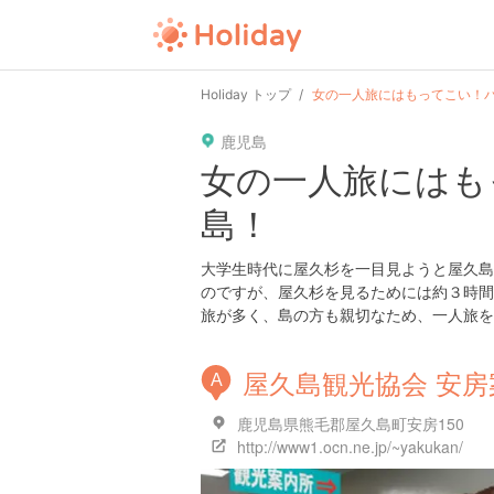
Holiday トップ
女の一人旅にはもってこい！
鹿児島
女の一人旅にはも
島！
大学生時代に屋久杉を一目見ようと屋久島
のですが、屋久杉を見るためには約３時間
旅が多く、島の方も親切なため、一人旅を
屋久島観光協会 安房
A
鹿児島県熊毛郡屋久島町安房150
http://www1.ocn.ne.jp/~yakukan/