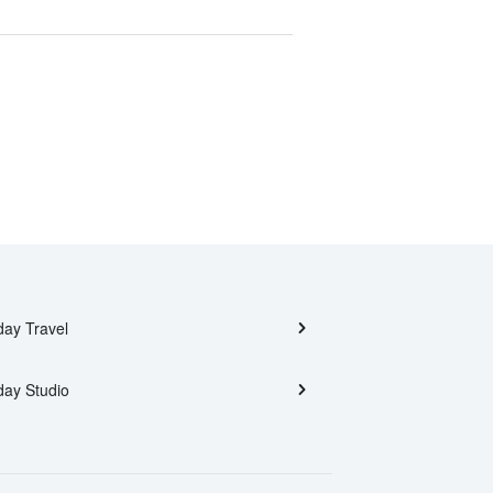
day Travel
day Studio