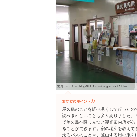
出典：
soujinan.blog68.fc2.com/blog-entry-19.html
屋久島のことを調べ尽くして行ったの
調べきれないことも多々ありました。
で屋久島へ降り立つと観光案内所があ
ることができます。宿の場所を教えて
乗るバスのことや、登山する用の服を