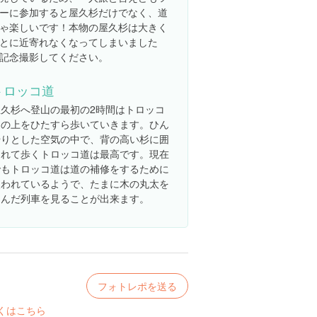
ーに参加すると屋久杉だけでなく、道
ゃ楽しいです！本物の屋久杉は大きく
とに近寄れなくなってしまいました
記念撮影してください。
トロッコ道
屋久杉へ登山の最初の2時間はトロッコ
道の上をひたすら歩いていきます。ひん
やりとした空気の中で、背の高い杉に囲
まれて歩くトロッコ道は最高です。現在
でもトロッコ道は道の補修をするために
使われているようで、たまに木の丸太を
つんだ列車を見ることが出来ます。
フォトレポを送る
くはこちら