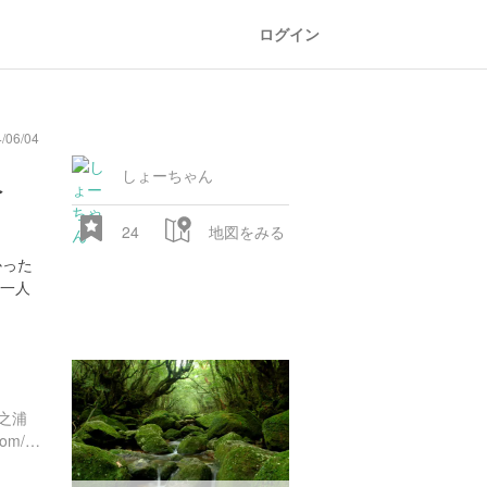
ログイン
/06/04
久
しょーちゃん
24
地図をみる
かった
一人
之浦
http://www.realwave-corp.com/06walk/02/index.htm