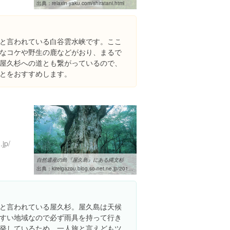
出典：
relaxin-yaku.com/shiratani.html
と言われている白谷雲水峡です。ここ
なコケや野生の鹿などがおり、まるで
屋久杉への道とも繋がっているので、
とをおすすめします。
.jp/
自然遺産の島『屋久島』にある縄文杉
出典：
kireigazou.blog.so-net.ne.jp/2013-06-22-1
と言われている屋久杉。屋久島は天候
すい地域なので必ず雨具を持って行き
発しているため、一人旅と言えどもツ