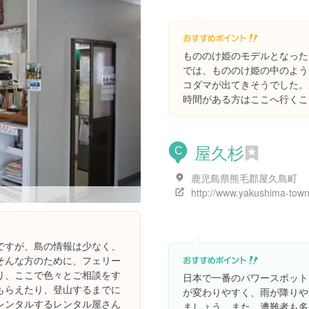
もののけ姫のモデルとなった
では、もののけ姫の中のよう
コダマが出てきそうでした。
時間がある方はここへ行くこ
屋久杉
C
鹿児島県熊毛郡屋久島町
http://www.yakushima-town
ですが、島の情報は少なく、
そんな方のために、フェリー
り、ここで色々とご相談をす
日本で一番のパワースポット
もらえたり、登山するまでに
が変わりやすく、雨が降りや
レンタルするレンタル屋さん
ましょう。また、遭難者も多